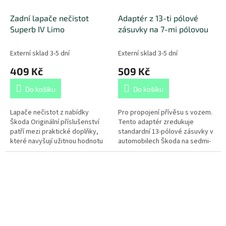
Zadní lapače nečistot
Adaptér z 13-ti pólové
Superb IV Limo
zásuvky na 7-mi pólovou
Externí sklad 3-5 dní
Externí sklad 3-5 dní
409 Kč
509 Kč
Do košíku
Do košíku
Lapače nečistot z nabídky
Pro propojení přívěsu s vozem.
Škoda Originální příslušenství
Tento adaptér zredukuje
patří mezi praktické doplňky,
standardní 13-pólové zásuvky v
které navyšují užitnou hodnotu
automobilech Škoda na sedmi-
vozu. Svým specifickým tvarem
pólové.
dokonale přilnou k plastovým...