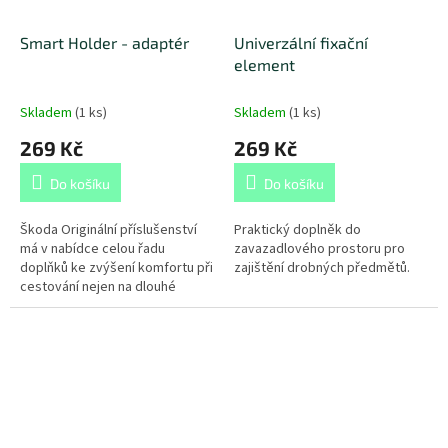
Smart Holder - adaptér
Univerzální fixační
element
Skladem
(
1 ks
)
Skladem
(
1 ks
)
269 Kč
269 Kč
Do košíku
Do košíku
Škoda Originální příslušenství
Praktický doplněk do
má v nabídce celou řadu
zavazadlového prostoru pro
doplňků ke zvýšení komfortu při
zajištění drobných předmětů.
cestování nejen na dlouhé
vzdálenosti. Jedním z nich
je Smart Holder -...