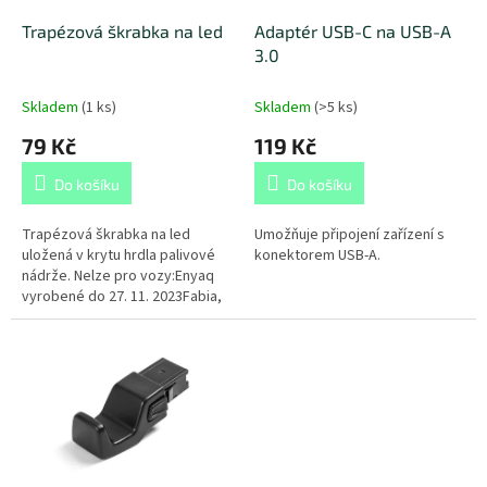
o
d
Trapézová škrabka na led
Adaptér USB-C na USB-A
u
3.0
k
t
Skladem
(
1 ks
)
Skladem
(
>5 ks
)
ů
79 Kč
119 Kč
Do košíku
Do košíku
Trapézová škrabka na led
Umožňuje připojení zařízení s
uložená v krytu hrdla palivové
konektorem USB-A.
nádrže. Nelze pro vozy:Enyaq
vyrobené do 27. 11. 2023Fabia,
Scala a Kamiq vyrobené do 29.
01. 2024 - předfaceliftové...