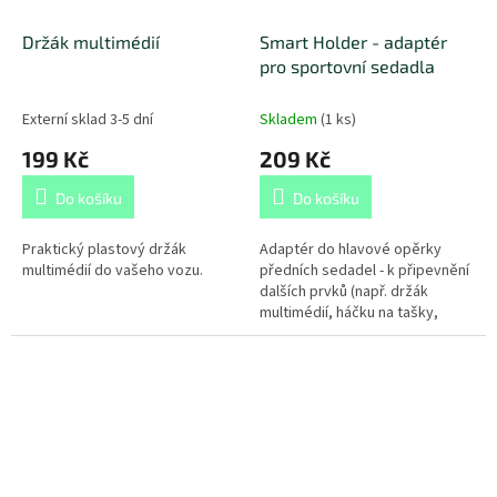
Držák multimédií
Smart Holder - adaptér
pro sportovní sedadla
Externí sklad 3-5 dní
Skladem
(
1 ks
)
199 Kč
209 Kč
Do košíku
Do košíku
Praktický plastový držák
Adaptér do hlavové opěrky
multimédií do vašeho vozu.
předních sedadel - k připevnění
dalších prvků (např. držák
multimédií, háčku na tašky,
ramínko na sako...) Omezení:
Jen pro vozy se sportovními...