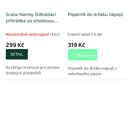
Scala/Kamiq: Odkládací
Popelník do držáku nápojů
přihrádka za středovou
konzoli
Momentálně nedostupné
(
4 ks
)
Externí sklad 3-5 dní
299 Kč
319 Kč
DETAIL
Do košíku
Rozšiřuje možnosti pro uložení
Popelník do držáku nápojů z
drobných předmětů.
nehořlavého plastu.