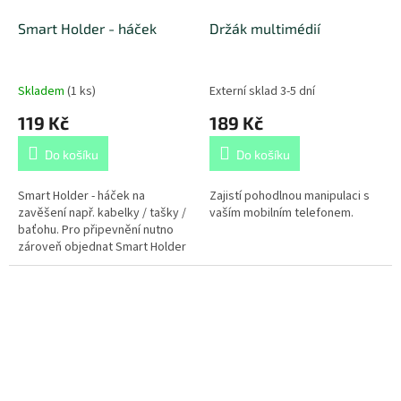
Smart Holder - háček
Držák multimédií
Skladem
(
1 ks
)
Externí sklad 3-5 dní
119 Kč
189 Kč
Do košíku
Do košíku
Smart Holder - háček na
Zajistí pohodlnou manipulaci s
zavěšení např. kabelky / tašky /
vaším mobilním telefonem.
baťohu. Pro připevnění nutno
zároveň objednat Smart Holder
- adaptér.