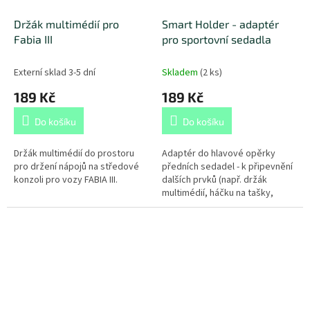
Držák multimédií pro
Smart Holder - adaptér
Fabia III
pro sportovní sedadla
Externí sklad 3-5 dní
Skladem
(
2 ks
)
189 Kč
189 Kč
Do košíku
Do košíku
Držák multimédií do prostoru
Adaptér do hlavové opěrky
pro držení nápojů na středové
předních sedadel - k připevnění
konzoli pro vozy FABIA III.
dalších prvků (např. držák
multimédií, háčku na tašky,
ramínko na sako...) Omezení:
Jen pro vozy se sportovními...