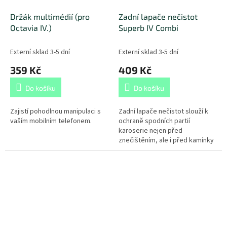
Držák multimédií (pro
Zadní lapače nečistot
Octavia IV.)
Superb IV Combi
Externí sklad 3-5 dní
Externí sklad 3-5 dní
359 Kč
409 Kč
Do košíku
Do košíku
Zajistí pohodlnou manipulaci s
Zadní lapače nečistot slouží k
vaším mobilním telefonem.
ochraně spodních partií
karoserie nejen před
znečištěním, ale i před kamínky
odletujícími od kol. Lapače ocení
řidiči především v zimním...