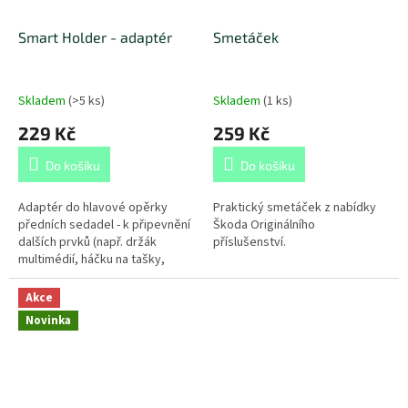
Smart Holder - adaptér
Smetáček
Skladem
(
>5 ks
)
Skladem
(
1 ks
)
229 Kč
259 Kč
Do košíku
Do košíku
Adaptér do hlavové opěrky
Praktický smetáček z nabídky
předních sedadel - k připevnění
Škoda Originálního
dalších prvků (např. držák
příslušenství.
multimédií, háčku na tašky,
ramínko na sako...) Omezení:
Smart Holder adaptér nelze
Akce
použít...
Novinka