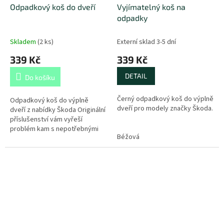
Odpadkový koš do dveří
Vyjímatelný koš na
odpadky
Skladem
(
2 ks
)
Externí sklad 3-5 dní
339 Kč
339 Kč
DETAIL
Do košíku
Černý odpadkový koš do výplně
Odpadkový koš do výplně
dveří pro modely značky Škoda.
dveří z nabídky Škoda Originální
příslušenství vám vyřeší
problém kam s nepotřebnými
Béžová
papírky, lístečky, drobnými
obaly, apod. v interiéru...