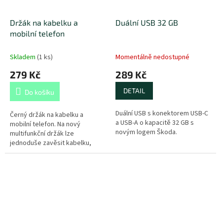
Držák na kabelku a
Duální USB 32 GB
mobilní telefon
Skladem
(
1 ks
)
Momentálně nedostupné
279 Kč
289 Kč
DETAIL
Do košíku
Duální USB s konektorem USB-C
Černý držák na kabelku a
a USB-A o kapacitě 32 GB s
mobilní telefon. Na nový
novým logem Škoda.
multifunkční držák lze
jednoduše zavěsit kabelku,
aktovku nebo lehčí nákup a
uchytit drobnější předměty,
jako například...