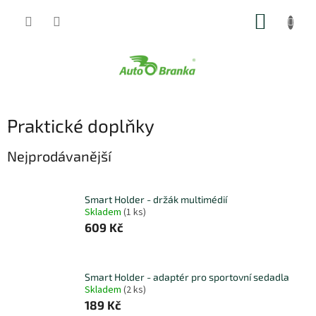
Přejít
NÁKUP
na
obsah
KOŠÍK
Praktické doplňky
Nejprodávanější
Smart Holder - držák multimédií
Skladem
(
1 ks
)
609 Kč
Smart Holder - adaptér pro sportovní sedadla
Skladem
(
2 ks
)
189 Kč