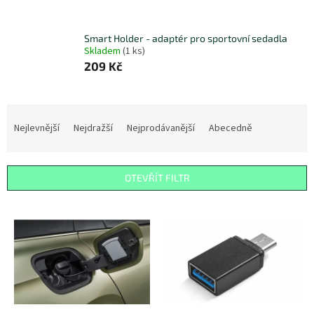
Smart Holder - adaptér pro sportovní sedadla
Skladem
(
1 ks
)
209 Kč
Ř
a
Nejlevnější
Nejdražší
Nejprodávanější
Abecedně
z
e
n
OTEVŘÍT FILTR
í
p
V
r
ý
o
p
d
i
u
s
k
p
t
r
ů