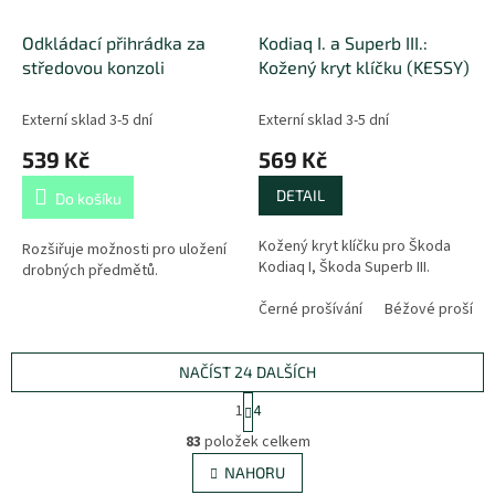
Odkládací přihrádka za
Kodiaq I. a Superb III.:
středovou konzoli
Kožený kryt klíčku (KESSY)
Externí sklad 3-5 dní
Externí sklad 3-5 dní
539 Kč
569 Kč
DETAIL
Do košíku
Kožený kryt klíčku pro Škoda
Rozšiřuje možnosti pro uložení
Kodiaq I, Škoda Superb III.
drobných předmětů.
Černé prošívání
Béžové prošíván
NAČÍST 24 DALŠÍCH
S
1
4
t
O
r
83
položek celkem
v
á
l
NAHORU
n
á
k