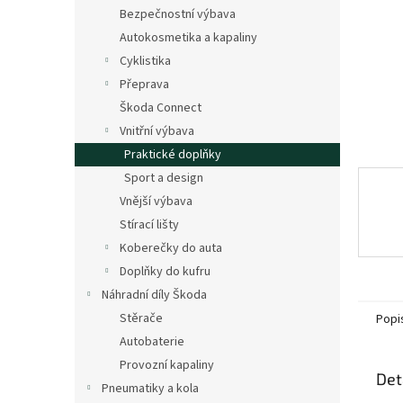
n
Bezpečnostní výbava
e
Autokosmetika a kapaliny
l
Cyklistika
Přeprava
Škoda Connect
Vnitřní výbava
Praktické doplňky
Sport a design
Vnější výbava
Stírací lišty
Koberečky do auta
Doplňky do kufru
Náhradní díly Škoda
Stěrače
Popi
Autobaterie
Provozní kapaliny
Det
Pneumatiky a kola