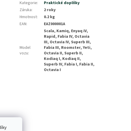
Kategorie
:
Praktické doplňky
Záruka
:
2 roky
Hmotnost
:
0.2 kg
EAN
:
EAZ000001A
Scala, Kamiq, Enyaq iV,
Rapid, Fabia IV, Octavia
III, Octavia IV, Superb III,
Model
Fabia III, Roomster, Yeti,
vozu
:
Octavia II, Superb II,
Kodiaq I, Kodiaq II,
Superb IV, Fabia I, Fabia II,
Octavia I
íky