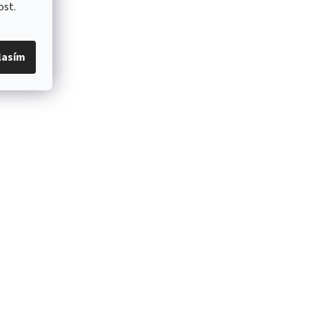
ost.
lasím