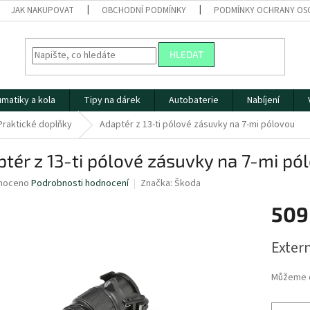
JAK NAKUPOVAT
OBCHODNÍ PODMÍNKY
PODMÍNKY OCHRANY OS
HLEDAT
matiky a kola
Tipy na dárek
Autobaterie
Nabíjení
Praktické doplňky
Adaptér z 13-ti pólové zásuvky na 7-mi pólovou
tér z 13-ti pólové zásuvky na 7-mi pó
né
noceno
Podrobnosti hodnocení
Značka:
Škoda
ní
509
u
Měrná
Extern
cena:
ek.
Můžeme d