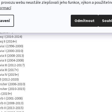
 provozu webu neustále zlepšovali jeho funkce, výkon a použiteln
 II (2010-2014)
formací
 III (2014+)
 III (2017+)
 IV (2021+)
avení
Odmítnout
Souh
ia (1994-2001)
q (2019+)
q (2017+)
q I (2016-2024)
q II (2024+)
ia I (1996-2000)
ia I (2000-2010)
ia II (2008-2013)
ia II (2004-2008)
ia III (2012-2017)
ia III (2017+)
ia IV (2019+)
d (2012-2020)
ster (2006-2010)
ster (2010-2015)
 (2019+)
rb I (2001-2008)
b II (2008-2013)
b II (2013-2015)