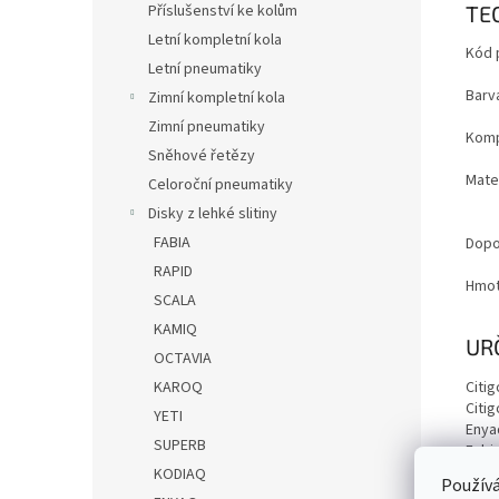
TE
Příslušenství ke kolům
Letní kompletní kola
Kód 
Letní pneumatiky
Barv
Zimní kompletní kola
Zimní pneumatiky
Komp
Sněhové řetězy
Mater
Celoroční pneumatiky
Disky z lehké slitiny
FABIA
Dopo
RAPID
Hmot
SCALA
KAMIQ
UR
OCTAVIA
Citig
KAROQ
Citig
YETI
Enya
SUPERB
Fabia
Fabia
KODIAQ
Používá
Fabia