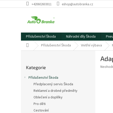
Přejít
+420602603011
eshop@autobranka.cz
na
obsah
Příslušenství Škoda
Náhradní díly Škoda
Pneu
Domů
Příslušenství Škoda
Vnitřní výbava
P
Adap
o
Přeskočit
s
Průměr
Neohod
Kategorie
kategorie
t
hodnoce
r
produkt
Příslušenství Škoda
a
je
Předplacený servis Škoda
0,0
n
z
Reklamní a drobné předměty
n
5
í
Oblečení a doplňky
hvězdič
p
Pro děti
a
Cestování