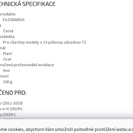
CHNICKÁ SPECIFIKACE
produktu
EAZ000001A
a
Černá
atibilita
Pro všechny modely s 13-pólovou zásuvkou TZ.
iál
Plast
Ocel
ručená profesionální instalace
Ano
nost
100
g
ČENO PRO:
o (2011-2019)
o-e iV (2019+)
q (2020+)
 I (1999-2004)
 I (2004-2008)
me cookies, abychom Vám umožnili pohodlné prohlížení webu a d
 II (2006-2010)