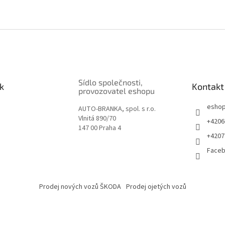
Sídlo společnosti,
k
Kontakt
provozovatel eshopu
esho
AUTO-BRANKA, spol. s r.o.
Vlnitá 890/70
+4206
147 00 Praha 4
+4207
Face
Prodej nových vozů ŠKODA
Prodej ojetých vozů