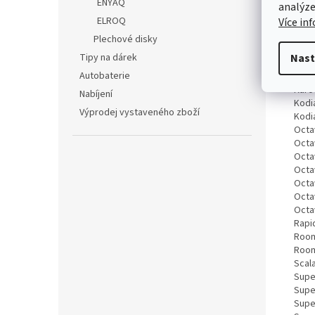
ENYAQ
analýze
Fabia
ELROQ
Více in
Fabia
Fabia
Plechové disky
Fabia
Tipy na dárek
Nast
Felic
Autobaterie
Kami
Karo
Nabíjení
Kodia
Výprodej vystaveného zboží
Kodia
Octav
Octav
Octav
Octav
Octav
Octav
Octav
Rapi
Room
Room
Scala
Supe
Super
Super