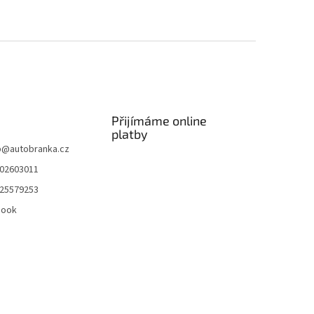
Přijímáme online
platby
p
@
autobranka.cz
02603011
25579253
book