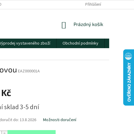
OBNÍCH ÚDAJŮ
Přihlášení
NÁKUPNÍ
Prázdný košík
KOŠÍK
Výprodej vystaveného zboží
Obchodní podmínky
Kontakty
lovou
EAZ000001A
 Kč
í sklad 3-5 dní
oručit do:
13.8.2026
Možnosti doručení