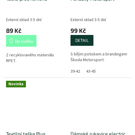
Externí sklad 3-5 dní
Externí sklad 3-5 dní
89 Kč
99 Kč
DETAIL
Do košíku
S bílým potiskem a brandingem
Z recyklovaného materiálu
Škoda Motorsport.
RPET.
39-42
43-45
Novinka
Textilní taška Plus
Dámské rukavice electric