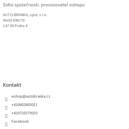
p
Sídlo společnosti, provozovatel eshopu
i
s
AUTO-BRANKA, spol. s r.o.
u
Vlnitá 890/70
147 00 Praha 4
Kontakt
eshop
@
autobranka.cz
+420602603011
+420725579253
Facebook