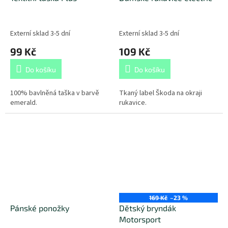
Externí sklad 3-5 dní
Externí sklad 3-5 dní
99 Kč
109 Kč
Do košíku
Do košíku
100% bavlněná taška v barvě
Tkaný label Škoda na okraji
emerald.
rukavice.
169 Kč
–23 %
Pánské ponožky
Dětský bryndák
Motorsport