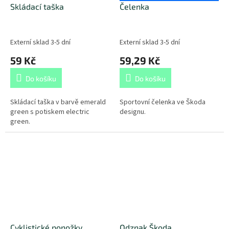
Skládací taška
Čelenka
Externí sklad 3-5 dní
Externí sklad 3-5 dní
59 Kč
59,29 Kč
Do košíku
Do košíku
Skládací taška v barvě emerald
Sportovní čelenka ve Škoda
green s potiskem electric
designu.
green.
Cyklistické ponožky
Odznak Škoda