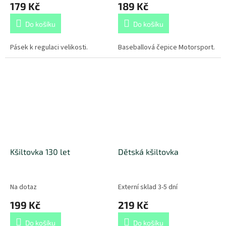
179 Kč
189 Kč
Do košíku
Do košíku
Pásek k regulaci velikosti.
Baseballová čepice Motorsport.
Kšiltovka 130 let
Dětská kšiltovka
Na dotaz
Externí sklad 3-5 dní
199 Kč
219 Kč
Do košíku
Do košíku