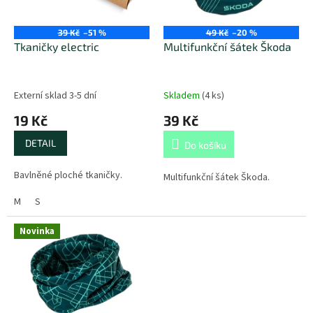
p
t
r
ů
o
39 Kč
–51 %
49 Kč
–20 %
d
Tkaničky electric
Multifunkční šátek Škoda
u
k
t
Externí sklad 3-5 dní
Skladem
(
4 ks
)
ů
19 Kč
39 Kč
DETAIL
Do košíku
Bavlněné ploché tkaničky.
Multifunkční šátek Škoda.
M
S
Novinka