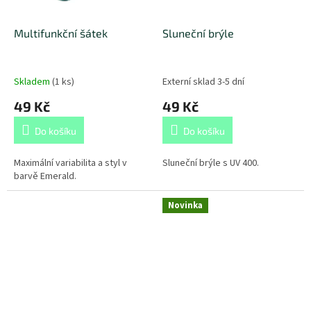
Multifunkční šátek
Sluneční brýle
Skladem
(
1 ks
)
Externí sklad 3-5 dní
49 Kč
49 Kč
Do košíku
Do košíku
Maximální variabilita a styl v
Sluneční brýle s UV 400.
barvě Emerald.
Novinka