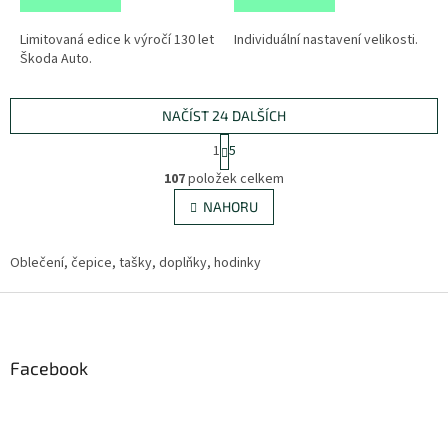
Limitovaná edice k výročí 130 let
Individuální nastavení velikosti.
Škoda Auto.
NAČÍST 24 DALŠÍCH
S
1
5
t
O
r
107
položek celkem
v
á
l
NAHORU
n
á
k
d
o
v
Oblečení, čepice, tašky, doplňky, hodinky
a
á
c
n
Z
í
í
p
á
r
p
v
a
Facebook
k
t
y
í
v
ý