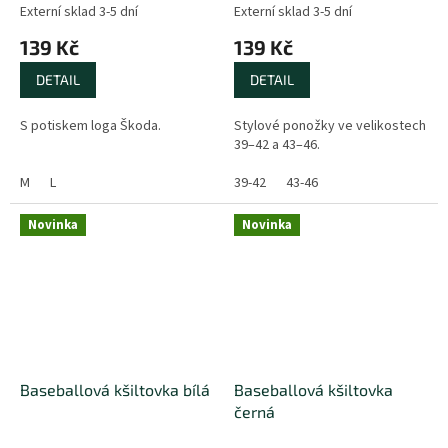
Externí sklad 3-5 dní
Externí sklad 3-5 dní
139 Kč
139 Kč
DETAIL
DETAIL
S potiskem loga Škoda.
Stylové ponožky ve velikostech
39–42 a 43–46.
M
L
39-42
43-46
Novinka
Novinka
Baseballová kšiltovka bílá
Baseballová kšiltovka
černá