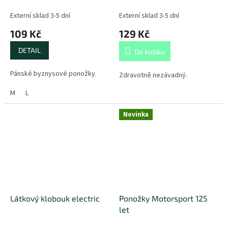
Externí sklad 3-5 dní
Externí sklad 3-5 dní
109 Kč
129 Kč
DETAIL
Do košíku
Pánské byznysové ponožky.
Zdravotně nezávadný.
M
L
Novinka
Látkový klobouk electric
Ponožky Motorsport 125
let