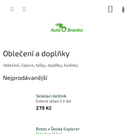
Přejít
NÁKUP
na
obsah
KOŠÍK
Oblečení a doplňky
Oblečení, čepice, tašky, doplňky, hodinky
Nejprodávanější
Skládací deštník
Externí sklad 3-5 dní
279 Kč
Botas x Škoda Explorer