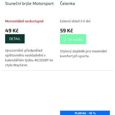
Sluneční brýle Motorsport
Čelenka
Momentálně nedostupné
Externí sklad 3-5 dní
49 Kč
59 Kč
DETAIL
Do košíku
Upozornění: předpoklad
Stylový doplněk pro maximální
opětovného naskladnění v
komfort při sportu.
kalendářním týdnu 40/2026!!! Ve
stylu Wayfarer.
71,39 Kč
–16 %