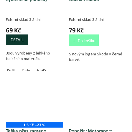
Externí sklad 3-5 dní
Externí sklad 3-5 dní
69 Kč
79 Kč
DETAIL
Do košíku
Jsou vyrobeny z lehkého
S novým logem Škoda v černé
funkčního materiálu.
barvě.
35-38
39-42
43-45
116 Kč
–23 %
Taška přes rameno
Ponožky Motorsport