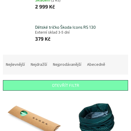
Skladem
(
1 ks
)
2 999 Kč
Dětské tričko Škoda Icons RS 130
Externí sklad 3-5 dní
379 Kč
Ř
a
Nejlevnější
Nejdražší
Nejprodávanější
Abecedně
z
e
n
OTEVŘÍT FILTR
í
p
V
r
ý
o
p
d
i
u
s
k