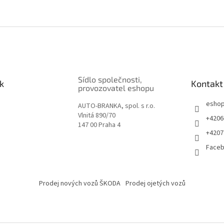
Sídlo společnosti,
k
Kontakt
provozovatel eshopu
esho
AUTO-BRANKA, spol. s r.o.
Vlnitá 890/70
+4206
147 00 Praha 4
+4207
Face
Prodej nových vozů ŠKODA
Prodej ojetých vozů