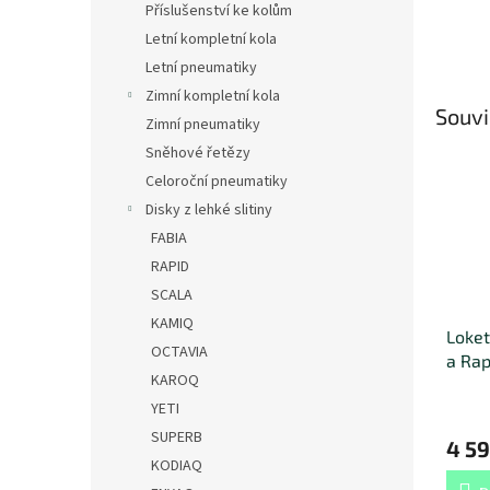
Příslušenství ke kolům
Letní kompletní kola
Letní pneumatiky
Zimní kompletní kola
Souvi
Zimní pneumatiky
Sněhové řetězy
Celoroční pneumatiky
Disky z lehké slitiny
FABIA
RAPID
SCALA
KAMIQ
Loket
OCTAVIA
a Rap
KAROQ
YETI
SUPERB
4 59
KODIAQ