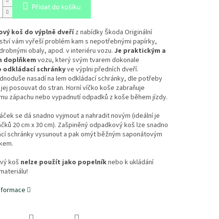
Přidat do košíku
vý koš do výplně dveří
z nabídky Škoda Originální
nství vám vyřeší problém kam s nepotřebnými papírky,
 drobnými obaly, apod. v interiéru vozu.
Je praktickým a
m doplňkem
vozu, který svým tvarem dokonale
 odkládací schránky
ve výplni předních dveří.
dnoduše nasadí na lem odkládací schránky, dle potřeby
jej posouvat do stran. Horní víčko koše zabraňuje
mu zápachu nebo vypadnutí odpadků z koše během jízdy.
áček se dá snadno vyjmout a nahradit novým (ideální je
áčků 20 cm x 30 cm). Zašpiněný odpadkový koš lze snadno
ací schránky vysunout a pak omýt běžným saponátovým
kem.
vý koš
nelze použít jako popelník
nebo k ukládání
ateriálu!
informace