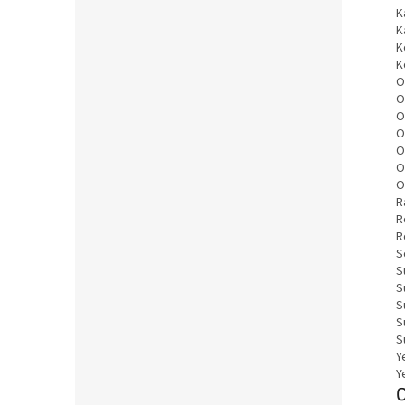
K
K
K
K
O
O
O
O
O
O
O
R
R
R
S
S
S
S
S
S
Y
Y
O