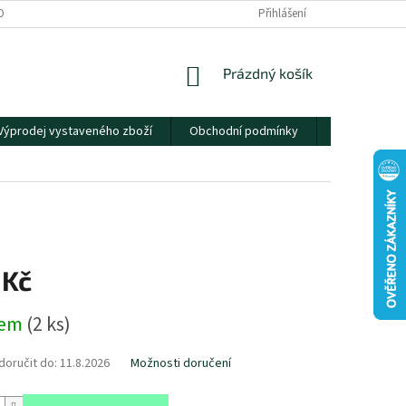
OBNÍCH ÚDAJŮ
Přihlášení
NÁKUPNÍ
Prázdný košík
KOŠÍK
Výprodej vystaveného zboží
Obchodní podmínky
Kontakty
 Kč
dem
(
2 ks
)
oručit do:
11.8.2026
Možnosti doručení