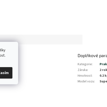
íky
ost.
Doplňkové par
Kategorie
:
Prak
Záruka
:
2 ro
lasím
Hmotnost
:
0.2 k
Model vozu
:
Supe