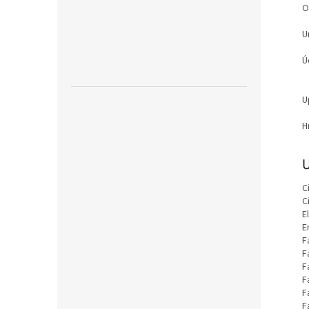
O
U
Ú
U
H
U
C
C
E
E
F
F
F
F
F
F