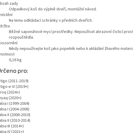
bsah sady
Odpadkový koš do výplně dveří, montážní návod.
místění
Na lemu odkládací schránky v předních dveřích.
držba
Běžné saponátové mycí prostředky. Nepoužívat abrazivní čisticí pro
rozpouštědla.
pozornění
Nikdy nepoužívejte koš jako popelník nebo k ukládání žhavého materiá
motnost
0,16
kg
rčeno pro:
itigo (2011-2019)
itigo-e iV (2019+)
lroq (2024+)
nyaq (2020+)
abia I (1999-2004)
abia I (2004-2008)
abia II (2006-2010)
abia II (2010-2014)
abia III (2014+)
abia IV (2021+)