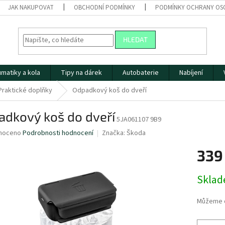
JAK NAKUPOVAT
OBCHODNÍ PODMÍNKY
PODMÍNKY OCHRANY OS
HLEDAT
matiky a kola
Tipy na dárek
Autobaterie
Nabíjení
Praktické doplňky
Odpadkový koš do dveří
adkový koš do dveří
5JA061107 9B9
né
noceno
Podrobnosti hodnocení
Značka:
Škoda
ní
339
u
Měrná
Skla
cena:
ek.
Můžeme d