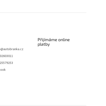
Přijímáme online
platby
p
@
autobranka.cz
02603011
25579253
book