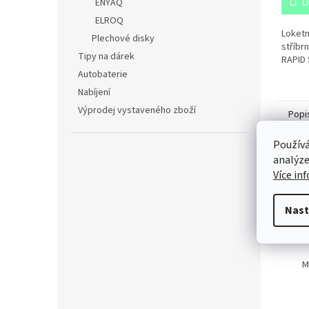
ENYAQ
D
ELROQ
Loketn
Plechové disky
stříbr
Tipy na dárek
RAPID
Autobaterie
Nabíjení
Výprodej vystaveného zboží
Popi
Používá
analýze
Det
Více in
T
Nast
K
B
M