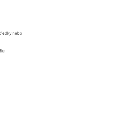
středky nebo
lu!