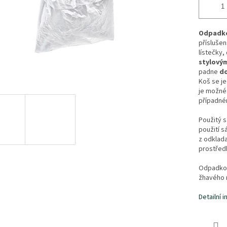
Odpadko
přísluše
lístečky,
stylový
padne
do
Koš se je
je možné 
případné
Použitý s
použití s
z odklad
prostřed
Odpadko
žhavého m
Detailní 