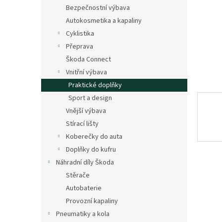
n
Bezpečnostní výbava
e
Autokosmetika a kapaliny
l
Cyklistika
Přeprava
Škoda Connect
Vnitřní výbava
Praktické doplňky
Sport a design
Vnější výbava
Stírací lišty
Koberečky do auta
Doplňky do kufru
Náhradní díly Škoda
Stěrače
Autobaterie
Provozní kapaliny
Pneumatiky a kola