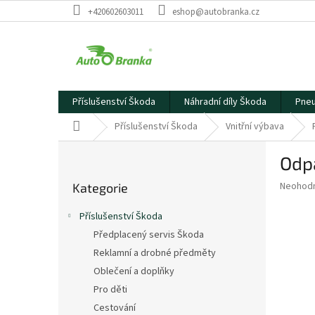
Přejít
+420602603011
eshop@autobranka.cz
na
obsah
Příslušenství Škoda
Náhradní díly Škoda
Pneu
Domů
Příslušenství Škoda
Vnitřní výbava
P
Odp
o
Přeskočit
s
Průměr
Neohod
Kategorie
kategorie
t
hodnoce
r
produkt
Příslušenství Škoda
a
je
Předplacený servis Škoda
0,0
n
z
Reklamní a drobné předměty
n
5
í
Oblečení a doplňky
hvězdič
p
Pro děti
a
Cestování