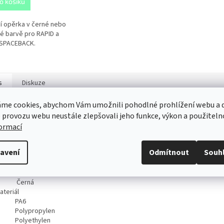
o košíku
í opěrka v černé nebo
né barvě pro RAPID a
 SPACEBACK.
s
Diskuze
me cookies, abychom Vám umožnili pohodlné prohlížení webu a d
 provozu webu neustále zlepšovali jeho funkce, výkon a použiteln
ailní popis produktu
formací
echnická specifikace
avení
Odmítnout
Souh
ód produktu
5JA061107 9B9
arva
Černá
ateriál
PA6
Polypropylen
Polyethylen