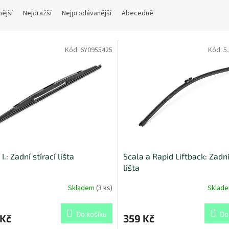
nější
Nejdražší
Nejprodávanější
Abecedně
Kód:
6Y0955425
Kód:
5
I.: Zadní stírací lišta
Scala a Rapid Liftback: Zadní
lišta
Skladem
(
3 ks
)
Sklad
Do košíku
Do
 Kč
359 Kč