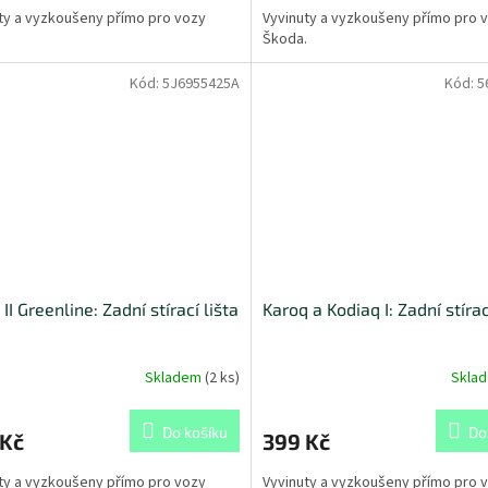
ty a vyzkoušeny přímo pro vozy
Vyvinuty a vyzkoušeny přímo pro 
.
Škoda.
Kód:
5J6955425A
Kód:
5
II Greenline: Zadní stírací lišta
Karoq a Kodiaq I: Zadní stírac
Skladem
(
2 ks
)
Skla
Do košíku
Do
 Kč
399 Kč
ty a vyzkoušeny přímo pro vozy
Vyvinuty a vyzkoušeny přímo pro 