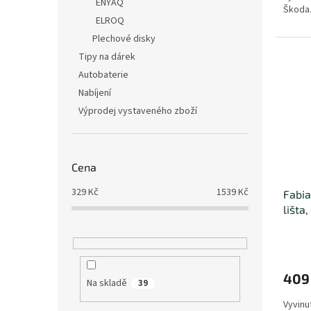
ENYAQ
Škoda
ELROQ
Plechové disky
Tipy na dárek
Autobaterie
Nabíjení
Výprodej vystaveného zboží
Cena
329
Kč
1539
Kč
Fabia
lišta
409
Na skladě
39
Vyvinu