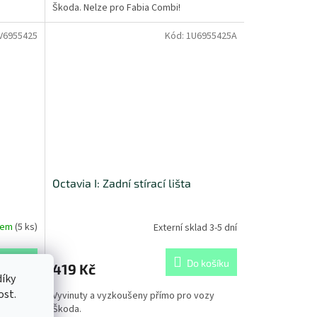
Škoda. Nelze pro Fabia Combi!
V6955425
Kód:
1U6955425A
Octavia I: Zadní stírací lišta
dem
(
5 ks
)
Externí sklad 3-5 dní
 košíku
Do košíku
419 Kč
íky
ost.
vozy
Vyvinuty a vyzkoušeny přímo pro vozy
Škoda.