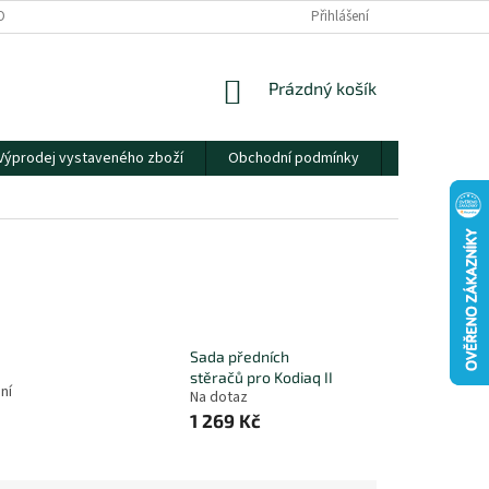
OBNÍCH ÚDAJŮ
Přihlášení
NÁKUPNÍ
Prázdný košík
KOŠÍK
Výprodej vystaveného zboží
Obchodní podmínky
Kontakty
Sada předních
stěračů pro Kodiaq II
ní
Na dotaz
1 269 Kč