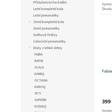
Příslušenství ke kolům
Vyvinu
Škoda
Letní kompletní kola
Letní pneumatiky
Zimní kompletní kola
Zimní pneumatiky
Sněhové řetězy
Celoroční pneumatiky
Disky z lehké slitiny
FABIA
RAPID
SCALA
Fabia 
KAMIQ
OCTAVIA
KAROQ
YETI
SUPERB
399
KODIAQ
Vyvinu