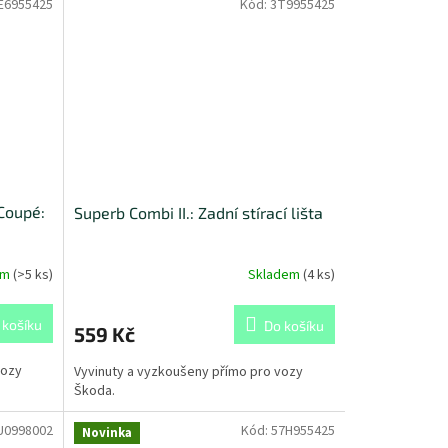
E6955425
Kód:
3T9955425
 Coupé:
Superb Combi II.: Zadní stírací lišta
em
(
>5 ks
)
Skladem
(
4 ks
)
 košíku
Do košíku
559 Kč
vozy
Vyvinuty a vyzkoušeny přímo pro vozy
Škoda.
U0998002
Kód:
57H955425
Novinka