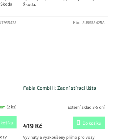
 Škoda
Škoda.
J7955425
Kód:
5J9955425A
Fabia Combi II: Zadní stírací lišta
dem
(
2 ks
)
Externí sklad 3-5 dní
 košíku
Do košíku
419 Kč
vozy
Vyvinuty a vyzkoušeny přímo pro vozy