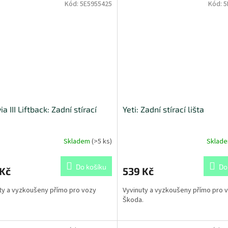
Kód:
5E5955425
Kód:
5
a III Liftback: Zadní stírací
Yeti: Zadní stírací lišta
Skladem
(
>5 ks
)
Sklad
Do košíku
Do
 Kč
539 Kč
ty a vyzkoušeny přímo pro vozy
Vyvinuty a vyzkoušeny přímo pro 
.
Škoda.