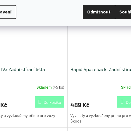
Kód:
6VE955425
Kód:
5
avení
Odmítnout
Souh
IV.: Zadní stírací lišta
Rapid Spaceback: Zadní stírac
Skladem
(
>5 ks
)
Skla
Do košíku
Do
 Kč
489 Kč
ty a vyzkoušeny přímo pro vozy
Vyvinuty a vyzkoušeny přímo pro 
.
Škoda.