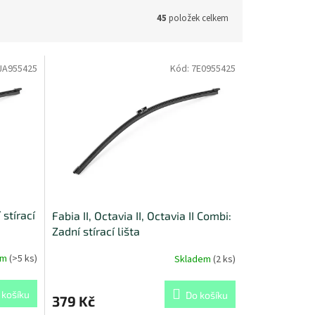
45
položek celkem
JA955425
Kód:
7E0955425
 stírací
Fabia II, Octavia II, Octavia II Combi:
Zadní stírací lišta
em
(
>5 ks
)
Skladem
(
2 ks
)
 košíku
Do košíku
379 Kč