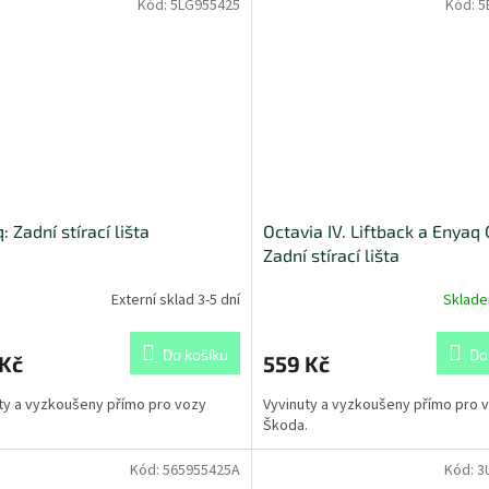
Kód:
5LG955425
Kód:
5
: Zadní stírací lišta
Octavia IV. Liftback a Enyaq
Zadní stírací lišta
Externí sklad 3-5 dní
Sklad
Do košíku
Do
 Kč
559 Kč
ty a vyzkoušeny přímo pro vozy
Vyvinuty a vyzkoušeny přímo pro 
.
Škoda.
Kód:
565955425A
Kód:
3