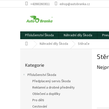
Přejít
+420602603011
eshop@autobranka.cz
na
obsah
Příslušenství Škoda
Náhradní díly Škoda
Pneu
Domů
Náhradní díly Škoda
Stěrače
P
Stě
o
Přeskočit
s
Kategorie
kategorie
Nejpr
t
r
Příslušenství Škoda
a
Předplacený servis Škoda
n
Reklamní a drobné předměty
n
í
Oblečení a doplňky
p
Pro děti
a
Cestování