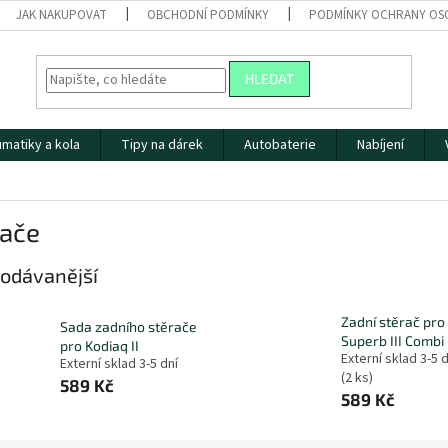
JAK NAKUPOVAT
OBCHODNÍ PODMÍNKY
PODMÍNKY OCHRANY OS
HLEDAT
matiky a kola
Tipy na dárek
Autobaterie
Nabíjení
rače
odávanější
Zadní stěrač pro
Sada zadního stěrače
Superb III Combi
pro Kodiaq II
Externí sklad 3-5 d
Externí sklad 3-5 dní
(
2 ks
)
589 Kč
589 Kč