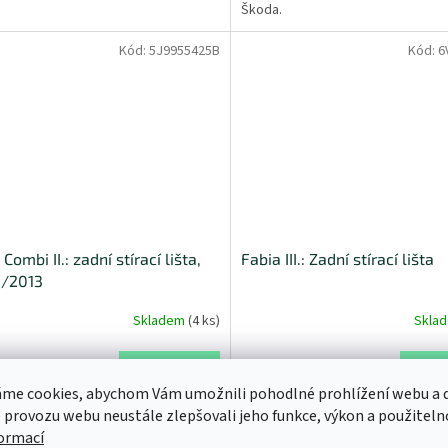
.
Škoda.
Kód:
5J9955425B
Kód:
6
Combi II.: zadní stírací lišta,
Fabia III.: Zadní stírací lišta
5/2013
Skladem
(
4 ks
)
Skla
Do košíku
Do
 Kč
419 Kč
me cookies, abychom Vám umožnili pohodlné prohlížení webu a d
 provozu webu neustále zlepšovali jeho funkce, výkon a použiteln
ty a vyzkoušeny přímo pro vozy
Vyvinuty a vyzkoušeny přímo pro 
.
Škoda.
formací