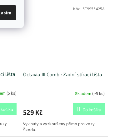
JJ955425
Kód:
5E9955425A
lasím
í lišta
Octavia III Combi: Zadní stírací lišta
dem
(
5 ks
)
Skladem
(
>5 ks
)
 košíku
Do košíku
529 Kč
vozy
Vyvinuty a vyzkoušeny přímo pro vozy
Škoda.