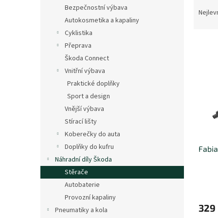
Ř
n
Bezpečnostní výbava
a
e
Nejlev
Autokosmetika a kapaliny
z
l
e
Cyklistika
V
n
Přeprava
ý
í
Škoda Connect
p
p
Vnitřní výbava
i
r
Praktické doplňky
s
o
p
Sport a design
d
r
u
Vnější výbava
o
k
Stírací lišty
d
t
Koberečky do auta
u
ů
Doplňky do kufru
Fabia 
k
Náhradní díly Škoda
t
ů
Stěrače
Autobaterie
Provozní kapaliny
329
Pneumatiky a kola