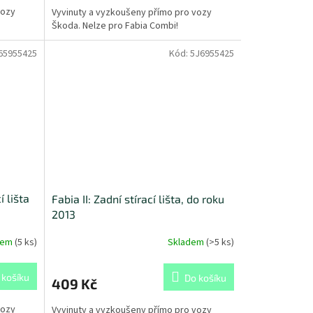
vozy
Vyvinuty a vyzkoušeny přímo pro vozy
Škoda. Nelze pro Fabia Combi!
65955425
Kód:
5J6955425
í lišta
Fabia II: Zadní stírací lišta, do roku
2013
dem
(
5 ks
)
Skladem
(
>5 ks
)
 košíku
Do košíku
409 Kč
vozy
Vyvinuty a vyzkoušeny přímo pro vozy