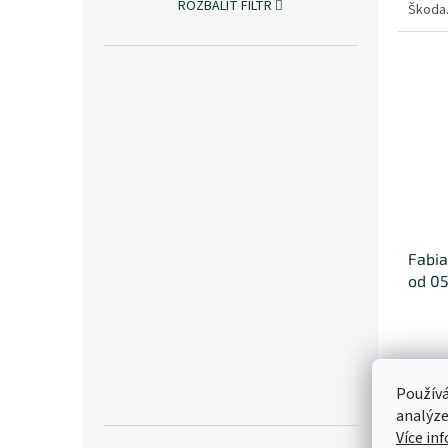
ROZBALIT FILTR
Škoda
Fabia 
od 0
419
Používá
analýze
Vyvinu
Škoda
Více in