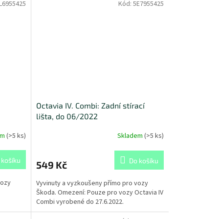
L6955425
Kód:
5E7955425
Octavia IV. Combi: Zadní stírací
lišta, do 06/2022
em
(
>5 ks
)
Skladem
(
>5 ks
)
 košíku
Do košíku
549 Kč
vozy
Vyvinuty a vyzkoušeny přímo pro vozy
Škoda. Omezení: Pouze pro vozy Octavia IV
Combi vyrobené do 27.6.2022.