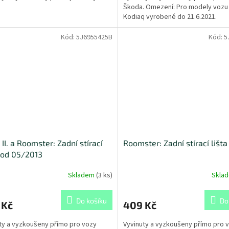
.
Škoda. Omezení: Pro modely vozu
Kodiaq vyrobené do 21.6.2021.
Kód:
5J6955425B
Kód:
5
 II. a Roomster: Zadní stírací
Roomster: Zadní stírací lišta
, od 05/2013
Skladem
(
3 ks
)
Skla
Do košíku
Do
 Kč
409 Kč
ty a vyzkoušeny přímo pro vozy
Vyvinuty a vyzkoušeny přímo pro 