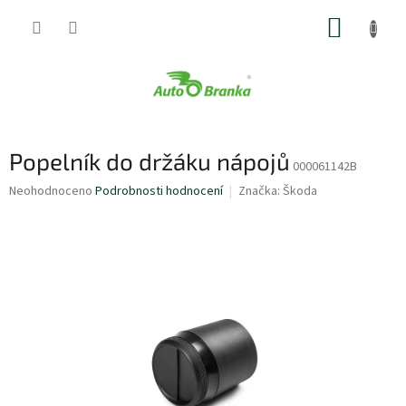
Přejít
NÁKUP
na
obsah
KOŠÍK
Popelník do držáku nápojů
000061142B
Průměrné
Neohodnoceno
Podrobnosti hodnocení
Značka:
Škoda
hodnocení
produktu
je
0,0
z
5
hvězdiček.