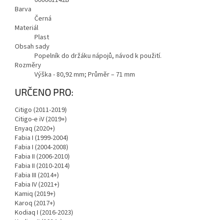
000061142B
Barva
Černá
Materiál
Plast
Obsah sady
Popelník do držáku nápojů, návod k použití.
Rozměry
Výška - 80,92 mm; Průměr – 71 mm
URČENO PRO:
Citigo (2011-2019)
Citigo-e iV (2019+)
Enyaq (2020+)
Fabia I (1999-2004)
Fabia I (2004-2008)
Fabia II (2006-2010)
Fabia II (2010-2014)
Fabia III (2014+)
Fabia IV (2021+)
Kamiq (2019+)
Karoq (2017+)
Kodiaq I (2016-2023)