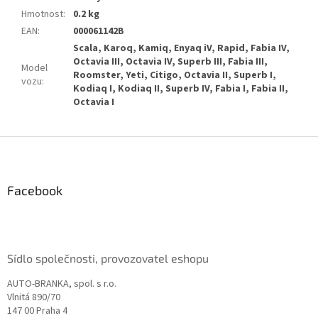
Hmotnost
:
0.2 kg
EAN
:
000061142B
Scala, Karoq, Kamiq, Enyaq iV, Rapid, Fabia IV,
Octavia III, Octavia IV, Superb III, Fabia III,
Model
Roomster, Yeti, Citigo, Octavia II, Superb I,
vozu
:
Kodiaq I, Kodiaq II, Superb IV, Fabia I, Fabia II,
Octavia I
Z
á
p
a
Facebook
t
í
Sídlo společnosti, provozovatel eshopu
AUTO-BRANKA, spol. s r.o.
Vlnitá 890/70
147 00 Praha 4