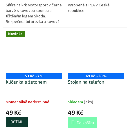
Šňůra na krk Motorsport v černé
Vyrobené z PLA v České
barvě s kovovou sponou a
republice.
tištěným logem Škoda.
Bezpečnostní přezka a kovová
karabinka.
Novinka
53 Kč
–7 %
69 Kč
–28 %
Klíčenka s žetonem
Stojan na telefon
Momentálně nedostupné
Skladem
(
2 ks
)
49 Kč
49 Kč
DETAIL
Do košíku