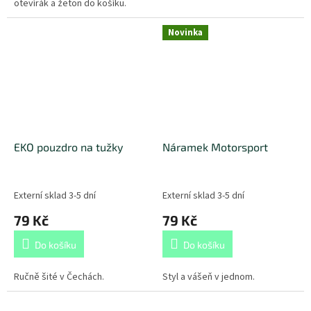
otevírák a žeton do košíku.
Novinka
EKO pouzdro na tužky
Náramek Motorsport
Externí sklad 3-5 dní
Externí sklad 3-5 dní
79 Kč
79 Kč
Do košíku
Do košíku
Ručně šité v Čechách.
Styl a vášeň v jednom.