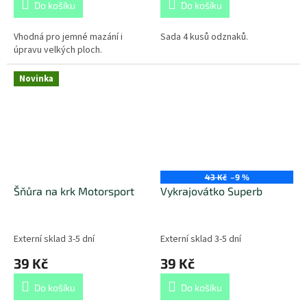
Do košíku
Do košíku
Vhodná pro jemné mazání i
Sada 4 kusů odznaků.
úpravu velkých ploch.
Novinka
43 Kč
–9 %
Šňůra na krk Motorsport
Vykrajovátko Superb
Externí sklad 3-5 dní
Externí sklad 3-5 dní
39 Kč
39 Kč
Do košíku
Do košíku