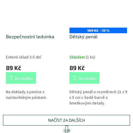
109 Kč
–18 %
Bezpečnostní ledvinka
Dětský penál
Externí sklad 3-5 dní
Skladem
(
1 ks
)
89 Kč
89 Kč
Do košíku
Do košíku
Na doklady a peníze s
Dětský penál o rozměrech 21 x 9
nastavitelným páskem.
x 5 cm v šedé barvě s
limetkovými detaily.
NAČÍST 24 DALŠÍCH
S
1
6
t