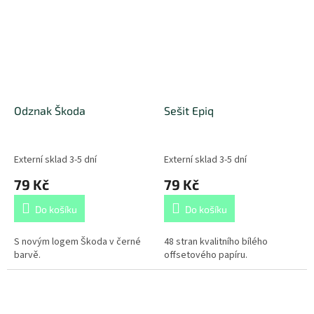
Odznak Škoda
Sešit Epiq
Externí sklad 3-5 dní
Externí sklad 3-5 dní
79 Kč
79 Kč
Do košíku
Do košíku
S novým logem Škoda v černé
48 stran kvalitního bílého
barvě.
offsetového papíru.