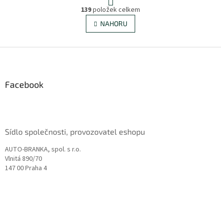
O
r
139
položek celkem
v
á
l
NAHORU
n
á
k
d
o
v
Z
a
á
c
á
n
í
p
í
p
a
Facebook
r
t
v
í
k
y
v
Sídlo společnosti, provozovatel eshopu
ý
p
AUTO-BRANKA, spol. s r.o.
i
Vlnitá 890/70
s
147 00 Praha 4
u