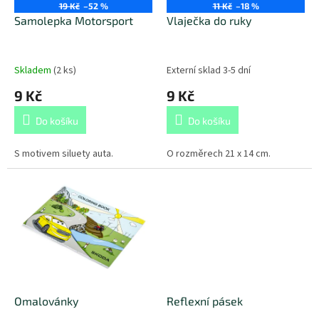
o
19 Kč
–52 %
11 Kč
–18 %
d
Samolepka Motorsport
Vlaječka do ruky
u
k
t
Skladem
(
2 ks
)
Externí sklad 3-5 dní
ů
9 Kč
9 Kč
Do košíku
Do košíku
S motivem siluety auta.
O rozměrech 21 x 14 cm.
Omalovánky
Reflexní pásek