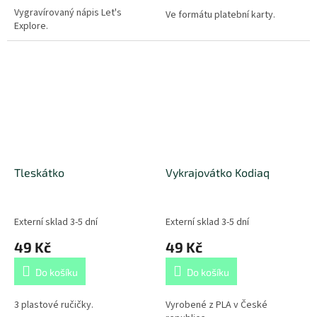
Vygravírovaný nápis Let's
Ve formátu platební karty.
Explore.
Tleskátko
Vykrajovátko Kodiaq
Externí sklad 3-5 dní
Externí sklad 3-5 dní
49 Kč
49 Kč
Do košíku
Do košíku
3 plastové ručičky.
Vyrobené z PLA v České