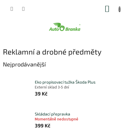
Přejít
NÁKUP
na
obsah
KOŠÍK
Reklamní a drobné předměty
Nejprodávanější
Eko propisovací tužka Škoda Plus
Externí sklad 3-5 dní
39 Kč
Skládací přepravka
Momentálně nedostupné
399 Kč