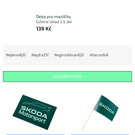
Deka pro mazlíčky
Externí sklad 3-5 dní
139 Kč
Ř
a
Nejlevnější
Nejdražší
Nejprodávanější
Abecedně
z
e
n
OTEVŘÍT FILTR
í
p
V
r
ý
o
p
d
i
u
s
k
p
t
r
ů