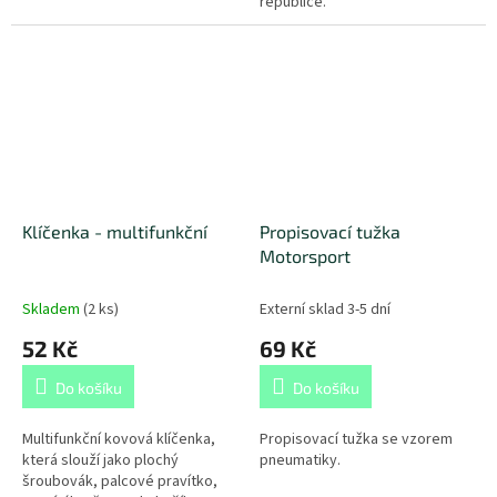
republice.
Klíčenka - multifunkční
Propisovací tužka
Motorsport
Skladem
(
2 ks
)
Externí sklad 3-5 dní
52 Kč
69 Kč
Do košíku
Do košíku
Multifunkční kovová klíčenka,
Propisovací tužka se vzorem
která slouží jako plochý
pneumatiky.
šroubovák, palcové pravítko,