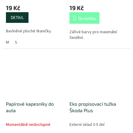
19 Kč
19 Kč
DETAIL
Do košíku
Bavlněné ploché tkaničky.
Zářivé barvy pro maximální
fandění.
M
S
Papírové kapesníky do
Eko propisovací tužka
auta
Škoda Plus
Momentálně nedostupné
Externí sklad 3-5 dní