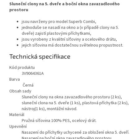
Sluneční clony na 5. dveře a boční okna zavazadlového
prostoru
jsou navrženy pro model Superb Combi,
jednoduše se nasadí na okno a (v případě clony na 5.
dveře) zajistí plastovými příchytkami,
jsou vyrobeny z kvalitní síťoviny a ocelového drátu,
jejich síťovina má dostatečnou světelnou propustnost.
Technická specifikace
Kód produktu
3V9064361A
Barva
Černá
Obsah sady
Sluneční clony na okna zavazadlového prostoru (2 ks),
sluneční clona na 5. dveře (1 ks), plastová příchytka (2 ks),
nástroj(1 ks), montážní návod.
Materiál
Pružná síťovina 100% PES, ocelový drát.
Upevnění
Nasazení do příchytky uchycené za obložení okna 5. dveří.
Nasazení na boční okna zavazadlového prostoru.