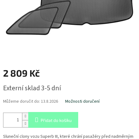
2 809 Kč
Měrná
Externí sklad 3-5 dní
cena:
Můžeme doručit do:
13.8.2026
Možnosti doručení
Přidat do košíku
Sluneční clony vozu Superb III, které chrání pasažéry před nadměrným