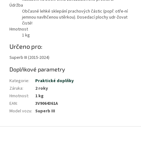
Údržba
Občasné lehké sklepání prachových částic (popř. otře-ní
jemnou navlhčenou utěrkou). Dosedací plochy udr-žovat
čisté!
Hmotnost
1
kg
Určeno pro:
Superb III (2015-2024)
Doplňkové parametry
Kategorie
:
Praktické doplňky
Záruka
:
2 roky
Hmotnost
:
1 kg
EAN
:
3V9064361A
Model vozu
:
Superb III
Z
á