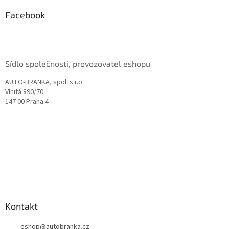
p
a
Facebook
t
í
Sídlo společnosti, provozovatel eshopu
AUTO-BRANKA, spol. s r.o.
Vlnitá 890/70
147 00 Praha 4
Kontakt
eshop
@
autobranka.cz