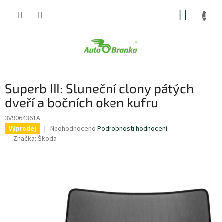
Přejít
NÁKUP
na
obsah
KOŠÍK
Superb III: Sluneční clony pátých
dveří a bočních oken kufru
3V9064361A
Průměrné
Neohodnoceno
Podrobnosti hodnocení
Výprodej
hodnocení
Značka:
Škoda
produktu
je
0,0
z
5
hvězdiček.