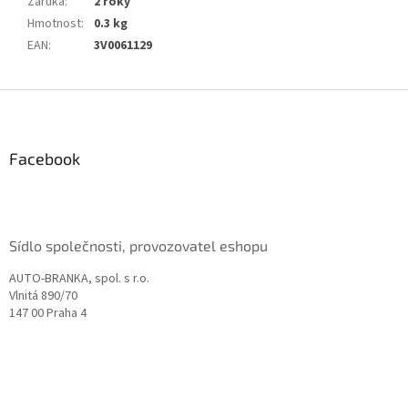
Záruka
:
2 roky
Hmotnost
:
0.3 kg
EAN
:
3V0061129
Z
á
p
a
Facebook
t
í
Sídlo společnosti, provozovatel eshopu
AUTO-BRANKA, spol. s r.o.
Vlnitá 890/70
147 00 Praha 4