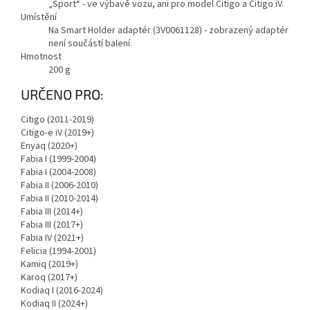
„Sport“ - ve výbavě vozu, ani pro model Citigo a Citigo iV.
Umístění
Na Smart Holder adaptér (3V0061128) - zobrazený adaptér
není součástí balení.
Hmotnost
200
g
URČENO PRO:
Citigo (2011-2019)
Citigo-e iV (2019+)
Enyaq (2020+)
Fabia I (1999-2004)
Fabia I (2004-2008)
Fabia II (2006-2010)
Fabia II (2010-2014)
Fabia III (2014+)
Fabia III (2017+)
Fabia IV (2021+)
Felicia (1994-2001)
Kamiq (2019+)
Karoq (2017+)
Kodiaq I (2016-2024)
Kodiaq II (2024+)