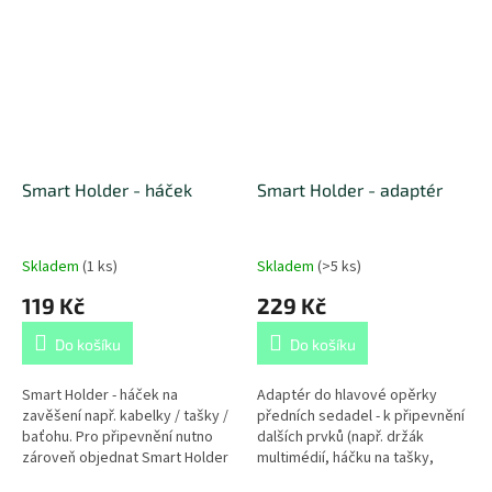
Smart Holder - háček
Smart Holder - adaptér
Skladem
(
1 ks
)
Skladem
(
>5 ks
)
119 Kč
229 Kč
Do košíku
Do košíku
Smart Holder - háček na
Adaptér do hlavové opěrky
zavěšení např. kabelky / tašky /
předních sedadel - k připevnění
baťohu. Pro připevnění nutno
dalších prvků (např. držák
zároveň objednat Smart Holder
multimédií, háčku na tašky,
- adaptér.
ramínko na sako...) Omezení: