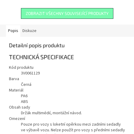
Smart Holder adaptér nelze
použít...
ZOBRAZIT VŠECHNY SOUVISEJÍCÍ PRODUKTY
Popis
Diskuze
Detailní popis produktu
TECHNICKÁ SPECIFIKACE
Kód produktu
3V0061129
Barva
Černá
Materiál
PA6
ABS
Obsah sady
Držák multimédií, montážní návod.
Omezení
Pouze pro vozy s loketní opěrkou mezi zadními sedadly
ve výbavě vozu. Nelze použít pro vozy s předními sedadly