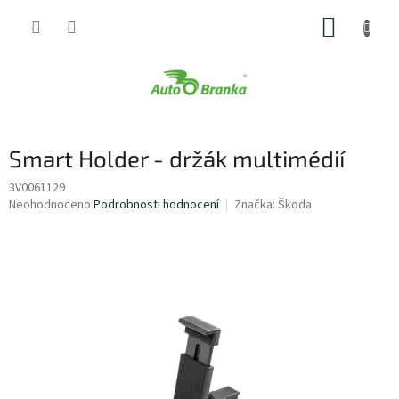
Přejít
NÁKUP
na
obsah
KOŠÍK
Smart Holder - držák multimédií
3V0061129
Průměrné
Neohodnoceno
Podrobnosti hodnocení
Značka:
Škoda
hodnocení
produktu
je
0,0
z
5
hvězdiček.