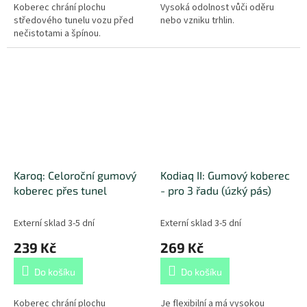
Koberec chrání plochu
Vysoká odolnost vůči oděru
středového tunelu vozu před
nebo vzniku trhlin.
nečistotami a špínou.
Karoq: Celoroční gumový
Kodiaq II: Gumový koberec
koberec přes tunel
- pro 3 řadu (úzký pás)
Externí sklad 3-5 dní
Externí sklad 3-5 dní
239 Kč
269 Kč
Do košíku
Do košíku
Koberec chrání plochu
Je flexibilní a má vysokou