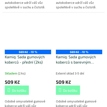
autokoberce udrží váš vůz
autokoberce udrží váš vůz
spolehlivě v suchu a čistotě.
spolehlivě v suchu a čistotě.
569 Kč
–10 %
569 Kč
–10 %
Kamiq: Sada gumových
Kamiq: Sada gumových
koberců - přední (2ks)
koberců s barevným
nápisem - přední (2ks)
Skladem
(
2 ks
)
Externí sklad 3-5 dní
509 Kč
509 Kč
Do košíku
Do košíku
Odolné omyvatelné gumové
Odolné omyvatelné gumové
koberce udrží váš vůz
koberce udrží váš vůz