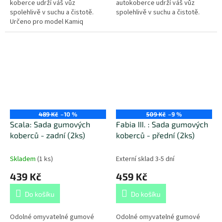
koberce udrží váš vůz
autokoberce udrží váš vůz
spolehlivě v suchu a čistotě.
spolehlivě v suchu a čistotě.
Určeno pro model Kamiq
(2019+).
489 Kč
–10 %
509 Kč
–9 %
Scala: Sada gumových
Fabia III. : Sada gumových
koberců - zadní (2ks)
koberců - přední (2ks)
Skladem
(
1 ks
)
Externí sklad 3-5 dní
439 Kč
459 Kč
Do košíku
Do košíku
Odolné omyvatelné gumové
Odolné omyvatelné gumové