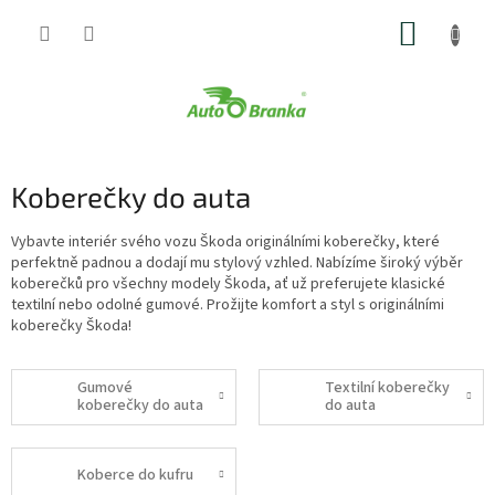
Přejít
NÁKUP
na
obsah
KOŠÍK
Koberečky do auta
Vybavte interiér svého vozu Škoda originálními koberečky, které
perfektně padnou a dodají mu stylový vzhled. Nabízíme široký výběr
koberečků pro všechny modely Škoda, ať už preferujete klasické
textilní nebo odolné gumové. Prožijte komfort a styl s originálními
koberečky Škoda!
Gumové
Textilní koberečky
koberečky do auta
do auta
Koberce do kufru