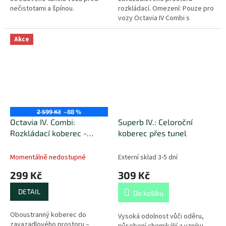
nečistotami a špínou.
rozkládací. Omezení: Pouze pro
vozy Octavia IV Combi s
mezipodlahou. Nelze použít pro
hybridní vozy Octavia iV.
Akce
2 599 Kč
–88 %
Octavia IV. Combi:
Superb IV.: Celoroční
Rozkládací koberec -
koberec přes tunel
základní podlaha
Momentálně nedostupné
Externí sklad 3-5 dní
299 Kč
309 Kč
DETAIL
Do košíku
Oboustranný koberec do
Vysoká odolnost vůči oděru,
zavazadlového prostoru –