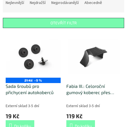
a
Nejlevnější
Nejdražší
Nejprodávanější
Abecedně
z
e
n
OTEVŘÍT FILTR
í
p
V
r
ý
o
p
d
i
u
s
k
p
t
r
ů
o
21 Kč
–9 %
d
Sada šroubů pro
Fabia III.: Celoroční
u
přichycení autokoberců
gumový koberec přes
k
tunel
t
Externí sklad 3-5 dní
Externí sklad 3-5 dní
ů
19 Kč
119 Kč
Do košíku
Do košíku