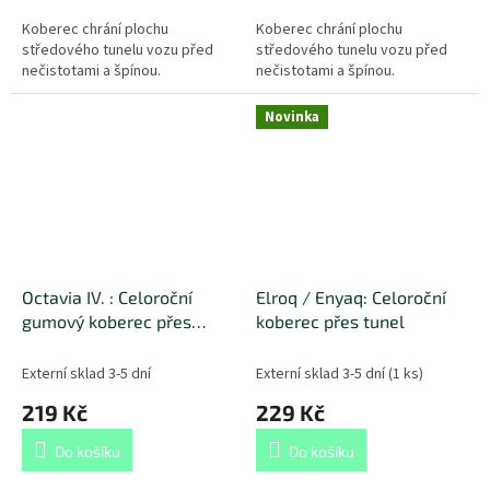
Koberec chrání plochu
Koberec chrání plochu
středového tunelu vozu před
středového tunelu vozu před
nečistotami a špínou.
nečistotami a špínou.
Novinka
Octavia IV. : Celoroční
Elroq / Enyaq: Celoroční
gumový koberec přes
koberec přes tunel
tunel
Externí sklad 3-5 dní
Externí sklad 3-5 dní
(
1 ks
)
219 Kč
229 Kč
Do košíku
Do košíku