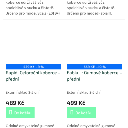
koberce udrží váš vůz
koberce udrží váš vůz
spolehlivě v suchu a čistotě.
spolehlivě v suchu a čistotě.
Určeno pro model Scala (2019+).
Určeno pro model Fabia III.
(2014+).
539 Kč
–9 %
559 Kč
–10 %
Rapid: Celoroční koberce -
Fabia I.: Gumové koberce –
přední
přední
Externí sklad 3-5 dní
Externí sklad 3-5 dní
489 Kč
499 Kč
Do košíku
Do košíku
Odolné omyvatelné gumové
Odolné omyvatelné gumové