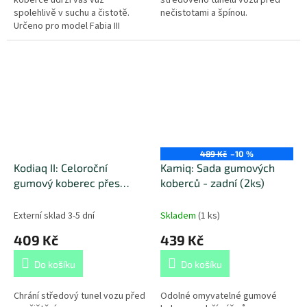
koberce udrží váš vůz
středového tunelu vozu před
spolehlivě v suchu a čistotě.
nečistotami a špínou.
Určeno pro model Fabia III
(2014+).
489 Kč
–10 %
Kodiaq II: Celoroční
Kamiq: Sada gumových
gumový koberec přes
koberců - zadní (2ks)
zadní tunel
Externí sklad 3-5 dní
Skladem
(
1 ks
)
409 Kč
439 Kč
Do košíku
Do košíku
Chrání středový tunel vozu před
Odolné omyvatelné gumové