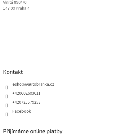
Vlnitá 890/70
s
147 00 Praha 4
u
Kontakt
eshop
@
autobranka.cz
+420602603011
+420725579253
Facebook
Přijímáme online platby