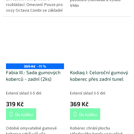
působení chemikálií a vzniku
rozkládací. Omezení: Pouze pro
trhlin
vozy Octavia Combi se základní
podlahou.
359 Kč
–11 %
Fabia III.: Sada gumových
Kodiaq I: Celoroční gumový
koberců - zadní (2ks)
koberec přes zadní tunel
Externí sklad 3-5 dní
Externí sklad 3-5 dní
319 Kč
369 Kč
Do košíku
Do košíku
Odolné omyvatelné gumové
Koberec chrání plochu