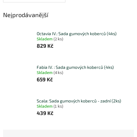
Nejprodávanější
Octavia IV.: Sada gumových koberců (4ks)
Skladem
(
2 ks
)
829 Kč
Fabia IV. : Sada gumových koberců (4ks)
Skladem
(
4 ks
)
659 Kč
Scala: Sada gumových koberců - zadní (2ks)
Skladem
(
1 ks
)
439 Kč
Ř