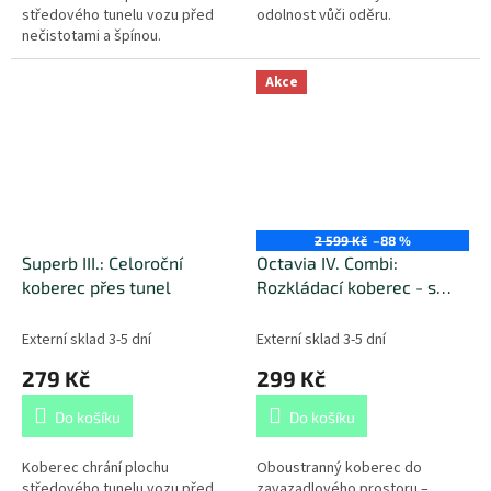
středového tunelu vozu před
odolnost vůči oděru.
nečistotami a špínou.
Akce
2 599 Kč
–88 %
Superb III.: Celoroční
Octavia IV. Combi:
koberec přes tunel
Rozkládací koberec - s
mezipodlahou
Externí sklad 3-5 dní
Externí sklad 3-5 dní
279 Kč
299 Kč
Do košíku
Do košíku
Koberec chrání plochu
Oboustranný koberec do
středového tunelu vozu před
zavazadlového prostoru –