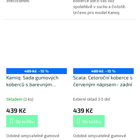
znečištěním.
koberce udrží váš vůz
spolehlivě v suchu a čistotě.
Určeno pro model Kamiq
(2019+).
489 Kč
–10 %
489 Kč
–10 %
Kamiq: Sada gumových
Scala: Celoroční koberce s
koberců s barevným
červeným nápisem– zadní
nápisem - zadní (2ks)
Skladem
(
2 ks
)
Externí sklad 3-5 dní
439 Kč
439 Kč
Do košíku
Do košíku
Odolné omyvatelné gumové
Odolné omyvatelné gumové