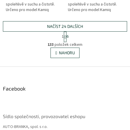
spolehlivě v suchu a čistotě.
spolehlivě v suchu a čistotě.
Určeno pro model Kamiq
Určeno pro model Kamiq
(2019+).
(2019+).
NAČÍST 24 DALŠÍCH
S
1
6
t
O
r
133
položek celkem
v
á
l
NAHORU
n
á
k
d
o
v
Z
a
á
c
á
n
í
p
í
p
a
Facebook
r
t
v
í
k
y
v
Sídlo společnosti, provozovatel eshopu
ý
p
AUTO-BRANKA, spol. s r.o.
i