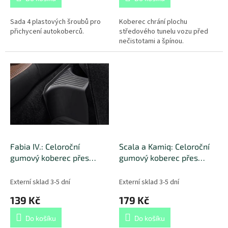
Sada 4 plastových šroubů pro
Koberec chrání plochu
přichycení autokoberců.
středového tunelu vozu před
nečistotami a špínou.
Fabia IV.: Celoroční
Scala a Kamiq: Celoroční
gumový koberec přes
gumový koberec přes
tunel
tunel
Externí sklad 3-5 dní
Externí sklad 3-5 dní
139 Kč
179 Kč
Do košíku
Do košíku