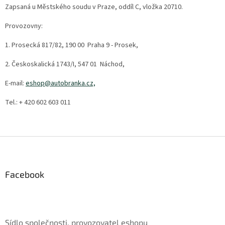
Zapsaná u Městského soudu v Praze, oddíl C, vložka 20710.
Provozovny:
1. Prosecká 817/82, 190 00 Praha 9 - Prosek,
2. Českoskalická 1743/I, 547 01 Náchod,
E-mail:
eshop@autobranka.cz,
Tel.: + 420 602 603 011
Z
á
p
a
Facebook
t
í
Sídlo společnosti, provozovatel eshopu