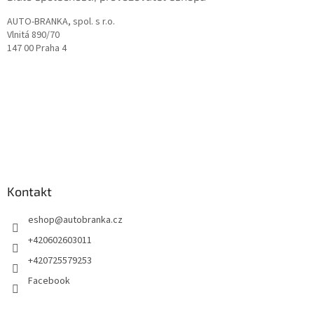
AUTO-BRANKA, spol. s r.o.
Vlnitá 890/70
147 00 Praha 4
Kontakt
eshop
@
autobranka.cz
+420602603011
+420725579253
Facebook