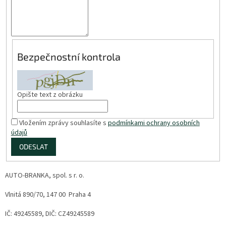
Bezpečnostní kontrola
Opište text z obrázku
Vložením zprávy souhlasíte s
podmínkami ochrany osobních
údajů
ODESLAT
AUTO-BRANKA, spol. s r. o.
Vlnitá 890/70, 147 00 Praha 4
IČ: 49245589, DIČ: CZ49245589