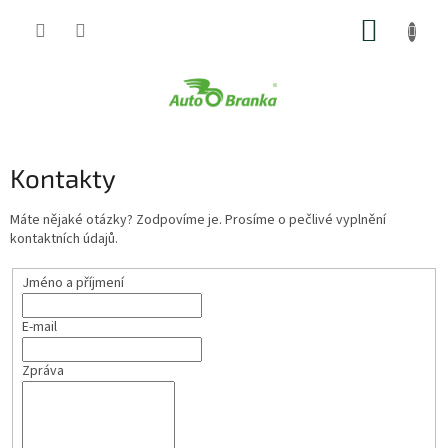
Přejít
NÁKUP
na
obsah
KOŠÍK
Kontakty
Máte nějaké otázky? Zodpovíme je. Prosíme o pečlivé vyplnění
kontaktních údajů.
Jméno a příjmení
E-mail
Zpráva