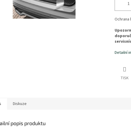
Ochrana 
Upozorně
doporuč
servisní
Detailní 
TISK
s
Diskuze
ailní popis produktu