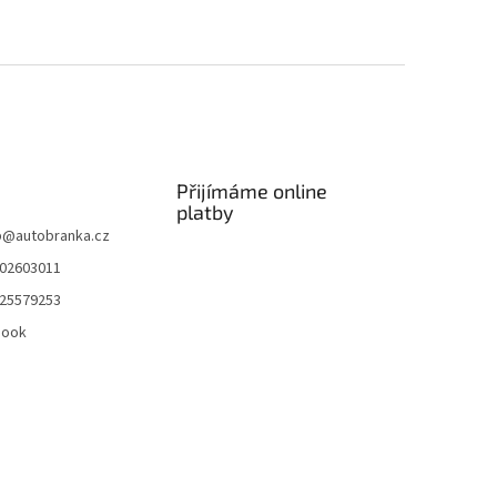
Přijímáme online
platby
p
@
autobranka.cz
02603011
25579253
book