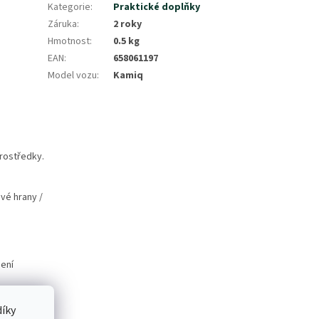
Kategorie
:
Praktické doplňky
Záruka
:
2 roky
Hmotnost
:
0.5 kg
EAN
:
658061197
Model vozu
:
Kamiq
rostředky.
vé hrany /
pení
íky