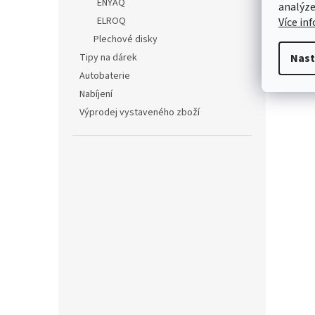
ENYAQ
analýze
ELROQ
Více in
Zobr
Urč
mén
Plechové disky
Tipy na dárek
Nast
Kami
Autobaterie
Nabíjení
Výprodej vystaveného zboží