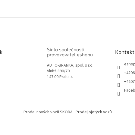
Sídlo společnosti,
k
Kontakt
provozovatel eshopu
esho
AUTO-BRANKA, spol. s r.o.
Vlnitá 890/70
+4206
147 00 Praha 4
+4207
Face
Prodej nových vozů ŠKODA
Prodej ojetých vozů