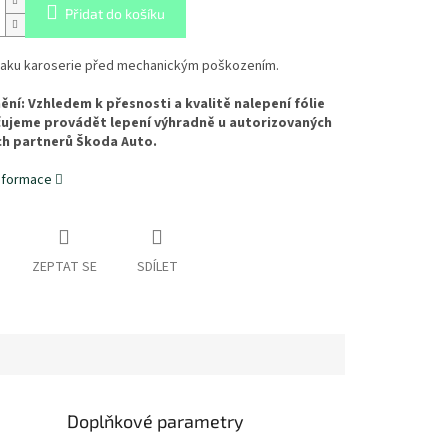
Přidat do košíku
laku karoserie před mechanickým poškozením.
ní: Vzhledem k přesnosti a kvalitě nalepení fólie
ujeme provádět lepení výhradně u autorizovaných
ch partnerů Škoda Auto.
informace
ZEPTAT SE
SDÍLET
Doplňkové parametry