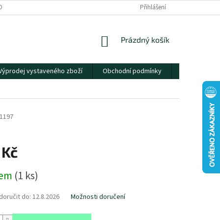
OBNÍCH ÚDAJŮ
Přihlášení
NÁKUPNÍ
Prázdný košík
KOŠÍK
Výprodej vystaveného zboží
Obchodní podmínky
Kontakty
1197
 Kč
dem
(
1 ks
)
oručit do:
12.8.2026
Možnosti doručení