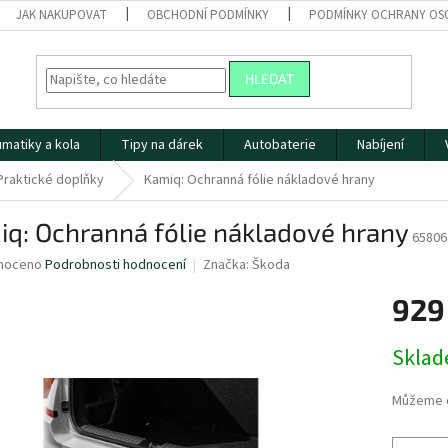
JAK NAKUPOVAT
OBCHODNÍ PODMÍNKY
PODMÍNKY OCHRANY OS
HLEDAT
matiky a kola
Tipy na dárek
Autobaterie
Nabíjení
Praktické doplňky
Kamiq: Ochranná fólie nákladové hrany
q: Ochranná fólie nákladové hrany
65806
né
noceno
Podrobnosti hodnocení
Značka:
Škoda
ní
929
u
Měrná
Skla
cena:
ek.
Můžeme d