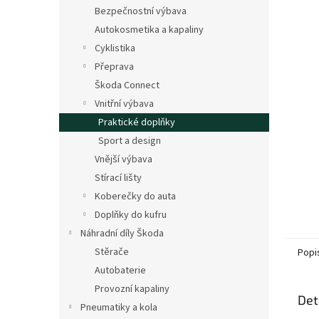
n
Bezpečnostní výbava
e
Autokosmetika a kapaliny
l
Cyklistika
Přeprava
Škoda Connect
Vnitřní výbava
Praktické doplňky
Sport a design
Vnější výbava
Stírací lišty
Koberečky do auta
Doplňky do kufru
Náhradní díly Škoda
Stěrače
Popi
Autobaterie
Provozní kapaliny
Det
Pneumatiky a kola