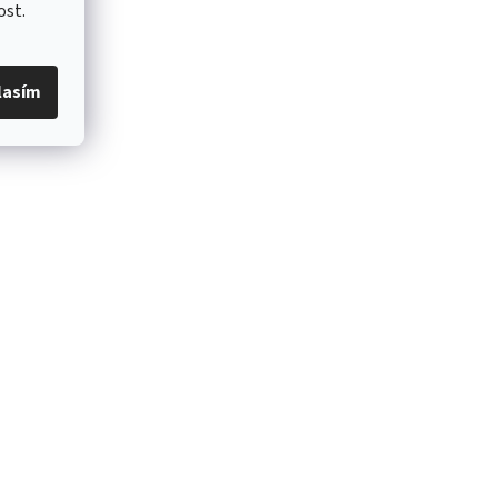
ost.
lasím