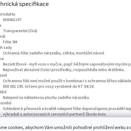
hnická specifikace
produktu
658061197
a
Transparentní (čirá)
iál
Fólie 3M
h sady
Ochranná fólie zadního nárazníku, stěrka, montážní návod.
ba
Bezúdržbová - mytí vozu v myčce, popř. běžnými saponátovými mycími p
Nepoužívat abrazivní čisticí prostředky, rozpouštědla nebo drátěnku.
zení
Ochrannou fólii není možné použít v kombinaci s ochrannou lištou náklado
658 061 195. Určeno pro vozy vyrobené do KT 04/24.
tění
Nalepení na nákladovou plochu zadního nárazníku.
ornění
Vzhledem k přesnosti a kvalitě nalepení fólie doporučujeme provádět le
výhradně u autorizovaných servisních partnerů Škoda Auto.
nost
50
g
me cookies, abychom Vám umožnili pohodlné prohlížení webu a d
ručená profesionální instalace