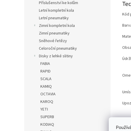
Příslušenství ke kolům
Tec
Letní kompletní kola
Kód 
Letní pneumatiky
Barv
Zimní kompletní kola
Zimní pneumatiky
Mater
Sněhové řetězy
Obsa
Celoroční pneumatiky
Disky z lehké slitiny
Údrž
FABIA
RAPID
Ome
SCALA
KAMIQ
Umís
OCTAVIA
KAROQ
Upoz
YETI
SUPERB
Hmot
KODIAQ
Používá
Dopo