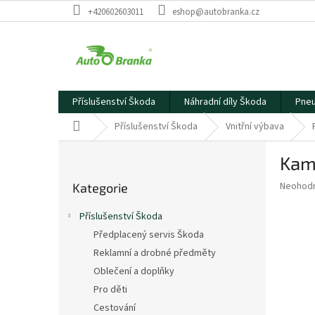
Přejít
+420602603011
eshop@autobranka.cz
na
obsah
Příslušenství Škoda
Náhradní díly Škoda
Pneu
Domů
Příslušenství Škoda
Vnitřní výbava
P
Kami
o
Přeskočit
s
Průměr
Neohod
Kategorie
kategorie
t
hodnoce
r
produkt
Příslušenství Škoda
a
je
Předplacený servis Škoda
0,0
n
z
Reklamní a drobné předměty
n
5
í
Oblečení a doplňky
hvězdič
p
Pro děti
a
Cestování