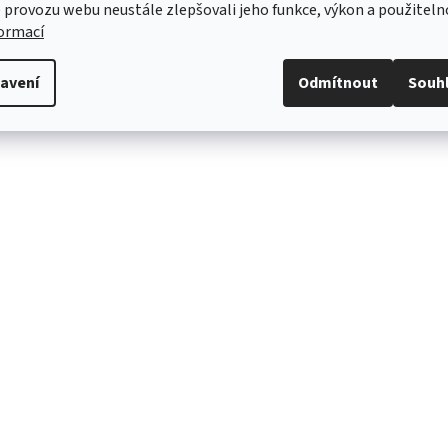
 provozu webu neustále zlepšovali jeho funkce, výkon a použiteln
Ano
formací
azit
eno pro:
ě
avení
Odmítnout
Souh
q (2019+)