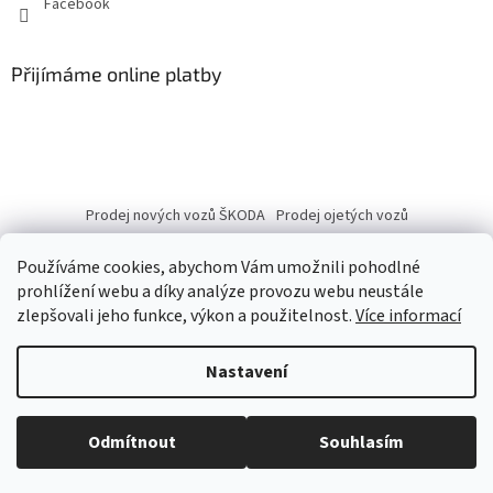
Facebook
Přijímáme online platby
Prodej nových vozů ŠKODA
Prodej ojetých vozů
Používáme cookies, abychom Vám umožnili pohodlné
prohlížení webu a díky analýze provozu webu neustále
zlepšovali jeho funkce, výkon a použitelnost.
Více informací
Vytvořil Shoptet
Nastavení
Copyright 2026
eshop.autobranka.cz
. Všechna práva vyhrazena.
Odmítnout
Souhlasím
Upravit nastavení cookies