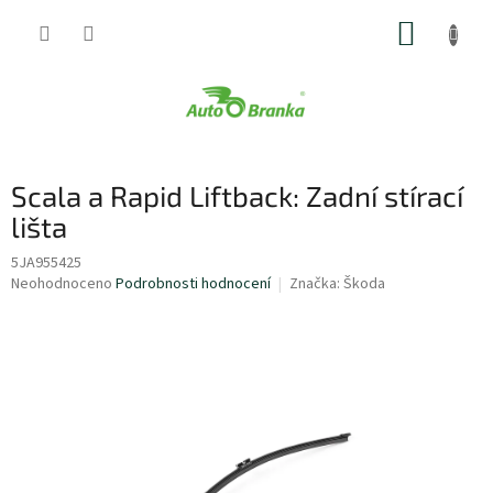
Přejít
NÁKUP
na
obsah
KOŠÍK
Scala a Rapid Liftback: Zadní stírací
lišta
5JA955425
Průměrné
Neohodnoceno
Podrobnosti hodnocení
Značka:
Škoda
hodnocení
produktu
je
0,0
z
5
hvězdiček.