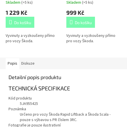
Skladem
(
>5 ks
)
Skladem
(
>5 ks
)
1 229 Kč
999 Kč
Do košíku
Do košíku
Vyvinuty a vyzkoušeny přímo
Vyvinuty a vyzkoušeny přímo
pro vozy Škoda.
pro vozy Škoda.
Popis
Diskuze
Detailní popis produktu
TECHNICKÁ SPECIFIKACE
Kód produktu
5JA955425
Poznámka
Určeno pro vozy Škoda Rapid Liftback a Škoda Scala -
pouze s výbavou s PR číslem 3RC.
Fotografie je pouze ilustrativní