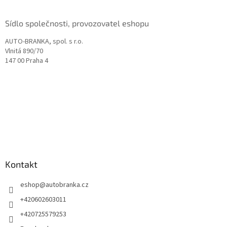
Sídlo společnosti, provozovatel eshopu
AUTO-BRANKA, spol. s r.o.
Vlnitá 890/70
147 00 Praha 4
Kontakt
eshop
@
autobranka.cz
+420602603011
+420725579253