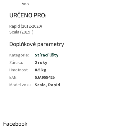
Ano
URČENO PRO:
Rapid (2012-2020)
Scala (2019+)
Doplňkové parametry
Kategorie
:
Stírací lišty
Záruka
:
2 roky
Hmotnost
:
0.5 kg
EAN
:
5JA955425
Model vozu
:
Scala, Rapid
Z
á
p
a
Facebook
t
í