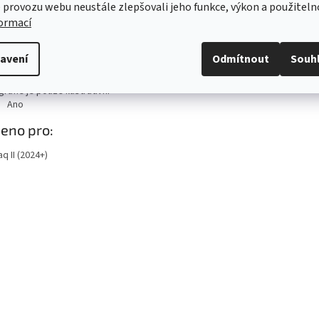
 provozu webu neustále zlepšovali jeho funkce, výkon a použiteln
produktu
formací
571998002
h sady
Levá a pravá přední stírací lišta.
avení
Odmítnout
Souh
měry
Délka cca 656 mm a 531 mm.
rafie je pouze ilustrativní
Ano
eno pro:
q II (2024+)