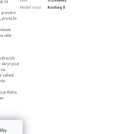
EAN
:
571998002
jí za
o
Model vozu
:
Kodiaq II
ě provést
t, protože
řebení.
na skle
tíracích
e skryt pod
 se
V záření
omto
o je třeba
tav
íky