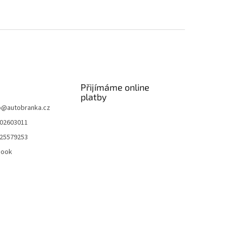
Přijímáme online
platby
p
@
autobranka.cz
02603011
25579253
book