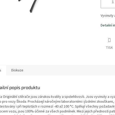
Vyvinuty
Detailní 
TISK
s
Diskuze
ailní popis produktu
 Originální stěrače jsou zárukou kvality a spolehlivosti. Jsou vyvinuty a v
 pro vozy Škoda. Procházejí náročnými laboratorními i jízdními zkouškami, 
testovány i při teplotách v rozmezí -40 až 100 °C. Splňují všechny požadav
bcem vozu, jsou 100% účinné za všech podmínek. Mezi jejich přednosti pat