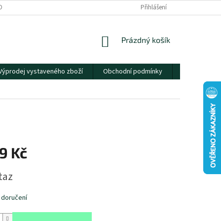
OBNÍCH ÚDAJŮ
Přihlášení
NÁKUPNÍ
Prázdný košík
KOŠÍK
Výprodej vystaveného zboží
Obchodní podmínky
Kontakty
9 Kč
taz
 doručení