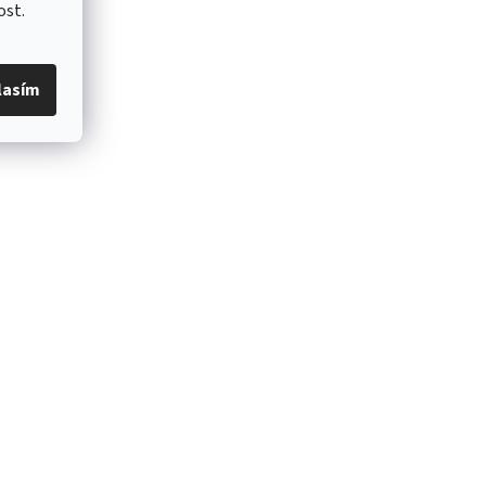
ost.
lasím