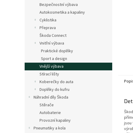
n
Bezpečnostní výbava
e
Autokosmetika a kapaliny
l
Cyklistika
Přeprava
Škoda Connect
Vnitřní výbava
Praktické doplňky
Sport a design
Vnější výbava
Stírací lišty
Popi
Koberečky do auta
Doplňky do kufru
Náhradní díly Škoda
Det
Stěrače
Škoda
Autobaterie
přímo
Provozní kapaliny
jsou 
Pneumatiky a kola
výro