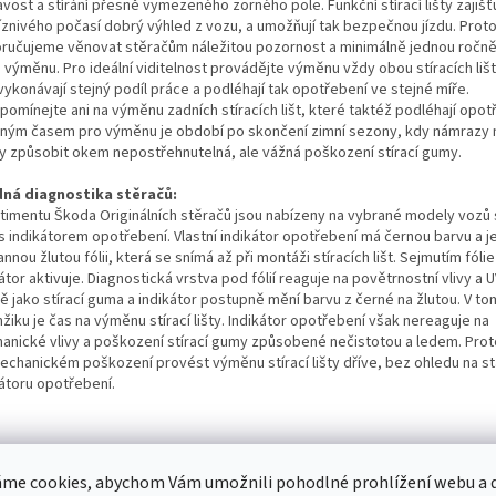
avost a stírání přesně vymezeného zorného pole. Funkční stírací lišty zajišťu
íznivého počasí dobrý výhled z vozu, a umožňují tak bezpečnou jízdu. Prot
ručujeme věnovat stěračům náležitou pozornost a minimálně jednou ročn
h výměnu. Pro ideální viditelnost provádějte výměnu vždy obou stíracích liš
ykonávají stejný podíl práce a podléhají tak opotřebení ve stejné míře.
omínejte ani na výměnu zadních stíracích lišt, které taktéž podléhají opot
ným časem pro výměnu je období po skončení zimní sezony, kdy námrazy 
y způsobit okem nepostřehnutelná, ale vážná poškození stírací gumy.
ná diagnostika stěračů:
rtimentu Škoda Originálních stěračů jsou nabízeny na vybrané modely vozů s
 s indikátorem opotřebení. Vlastní indikátor opotřebení má černou barvu a j
nnou žlutou fólii, která se snímá až při montáži stíracích lišt. Sejmutím fólie
átor aktivuje. Diagnostická vrstva pod fólií reaguje na povětrnostní vlivy a U
ě jako stírací guma a indikátor postupně mění barvu z černé na žlutou. V t
iku je čas na výměnu stírací lišty. Indikátor opotřebení však nereaguje na
anické vlivy a poškození stírací gumy způsobené nečistotou a ledem. Prot
mechanickém poškození provést výměnu stírací lišty dříve, bez ohledu na s
kátoru opotřebení.
hnická specifikace
me cookies, abychom Vám umožnili pohodlné prohlížení webu a d