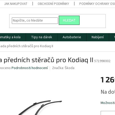
JAK NAKUPOVAT
OBCHODNÍ PODMÍNKY
PODMÍNKY OCHRANY OS
HLEDAT
matiky a kola
Tipy na dárek
Autobaterie
Nabíjení
Sada předních stěračů pro Kodiaq II
 předních stěračů pro Kodiaq II
571998002
né
noceno
Podrobnosti hodnocení
Značka:
Škoda
ní
1 26
u
Měrná
Na do
cena:
ek.
Možnosti