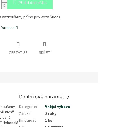
Přidat do košíku
 a vyzkoušeny přímo pro vozy Škoda.
informace
ZEPTAT SE
SDÍLET
Doplňkové parametry
yzkoušeny
Kategorie
:
Vnější výbava
při nichž
Záruka
:
2 roky
ky dané
Hmotnost
:
1 kg
ří dokonalá