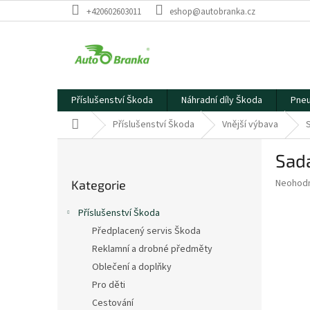
Přejít
+420602603011
eshop@autobranka.cz
na
obsah
Příslušenství Škoda
Náhradní díly Škoda
Pneu
Domů
Příslušenství Škoda
Vnější výbava
P
Sada
o
Přeskočit
s
Průměr
Neohod
Kategorie
kategorie
t
hodnoce
r
produkt
Příslušenství Škoda
a
je
Předplacený servis Škoda
0,0
n
z
Reklamní a drobné předměty
n
5
í
Oblečení a doplňky
hvězdič
p
Pro děti
a
Cestování