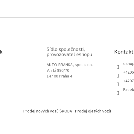
Sídlo společnosti,
k
Kontakt
provozovatel eshopu
esho
AUTO-BRANKA, spol. s r.o.
Vlnitá 890/70
+4206
147 00 Praha 4
+4207
Face
Prodej nových vozů ŠKODA
Prodej ojetých vozů