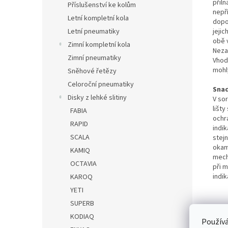
přiln
Příslušenství ke kolům
nepř
Letní kompletní kola
dopo
Letní pneumatiky
jejic
obě v
Zimní kompletní kola
Nezap
Zimní pneumatiky
Vhod
mohl
Sněhové řetězy
Celoroční pneumatiky
S
nad
Disky z lehké slitiny
V so
lišty
FABIA
ochra
RAPID
indik
SCALA
stejn
okamž
KAMIQ
mech
OCTAVIA
při 
indi
KAROQ
YETI
SUPERB
Tec
KODIAQ
Používá