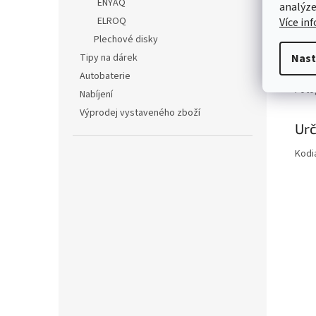
ENYAQ
analýze
Kód 
ELROQ
Více in
Obsa
Plechové disky
Tipy na dárek
Nast
Roz
Autobaterie
Fotog
Nabíjení
Výprodej vystaveného zboží
Urč
Kodia