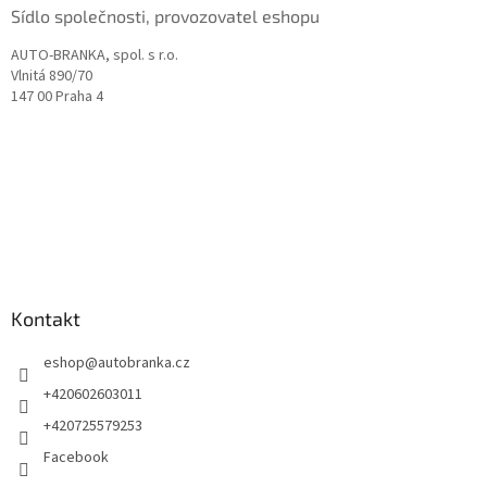
Sídlo společnosti, provozovatel eshopu
AUTO-BRANKA, spol. s r.o.
Vlnitá 890/70
147 00 Praha 4
Kontakt
eshop
@
autobranka.cz
+420602603011
+420725579253
Facebook