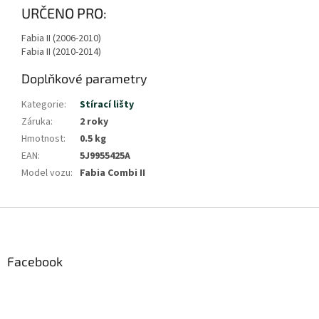
URČENO PRO:
Fabia II (2006-2010)
Fabia II (2010-2014)
Doplňkové parametry
Kategorie
:
Stírací lišty
Záruka
:
2 roky
Hmotnost
:
0.5 kg
EAN
:
5J9955425A
Model vozu
:
Fabia Combi II
Z
á
p
a
Facebook
t
í