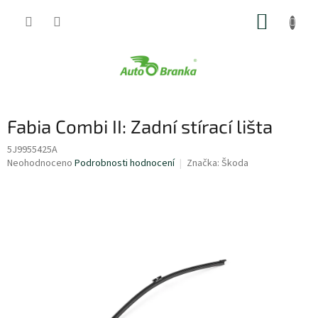
Přejít
NÁKUP
na
obsah
KOŠÍK
Fabia Combi II: Zadní stírací lišta
5J9955425A
Průměrné
Neohodnoceno
Podrobnosti hodnocení
Značka:
Škoda
hodnocení
produktu
je
0,0
z
5
hvězdiček.