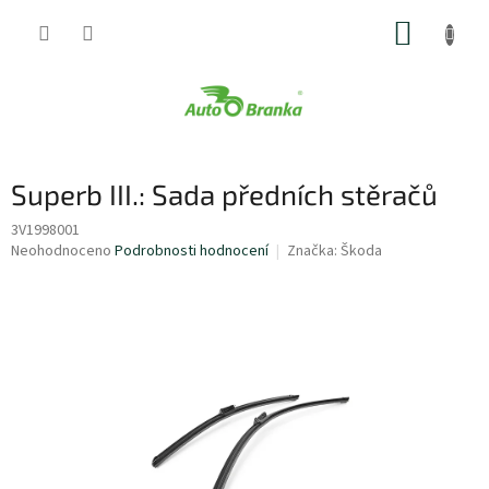
Přejít
NÁKUP
na
obsah
KOŠÍK
Superb III.: Sada předních stěračů
3V1998001
Průměrné
Neohodnoceno
Podrobnosti hodnocení
Značka:
Škoda
hodnocení
produktu
je
0,0
z
5
hvězdiček.