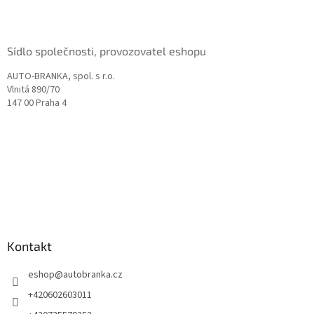
í
Sídlo společnosti, provozovatel eshopu
AUTO-BRANKA, spol. s r.o.
Vlnitá 890/70
147 00 Praha 4
Kontakt
eshop
@
autobranka.cz
+420602603011