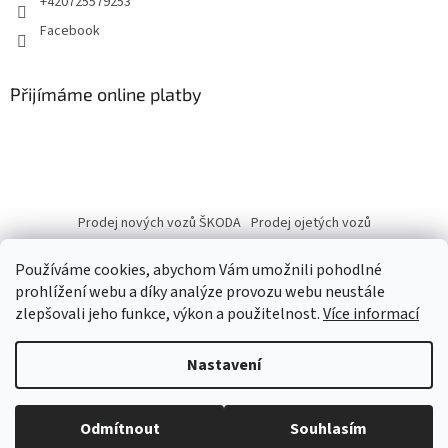
+420725579253
Facebook
Přijímáme online platby
Prodej nových vozů ŠKODA
Prodej ojetých vozů
Používáme cookies, abychom Vám umožnili pohodlné
prohlížení webu a díky analýze provozu webu neustále
zlepšovali jeho funkce, výkon a použitelnost.
Více informací
Vytvořil Shoptet
Nastavení
Copyright 2026
eshop.autobranka.cz
. Všechna práva vyhrazena.
Odmítnout
Souhlasím
Upravit nastavení cookies