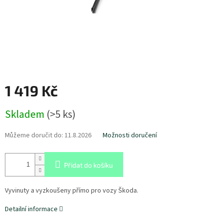
1 419 Kč
Měrná
Skladem
(
>5 ks
)
cena:
Můžeme doručit do:
11.8.2026
Možnosti doručení
Přidat do košíku
Vyvinuty a vyzkoušeny přímo pro vozy Škoda.
Detailní informace