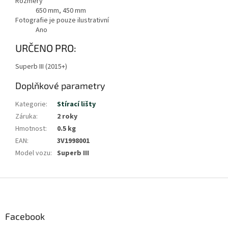
Rozměry
650 mm, 450 mm
Fotografie je pouze ilustrativní
Ano
URČENO PRO:
Superb III (2015+)
Doplňkové parametry
Kategorie
:
Stírací lišty
Záruka
:
2 roky
Hmotnost
:
0.5 kg
EAN
:
3V1998001
Model vozu
:
Superb III
Z
á
p
a
Facebook
t