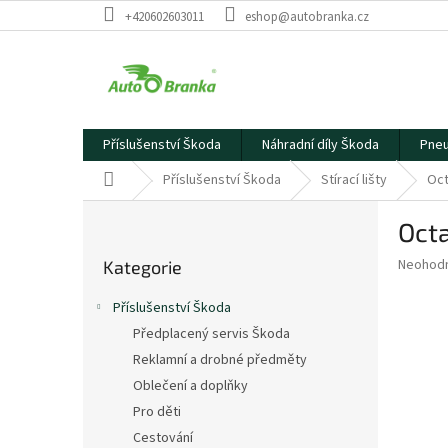
Přejít
+420602603011
eshop@autobranka.cz
na
obsah
Příslušenství Škoda
Náhradní díly Škoda
Pneu
Domů
Příslušenství Škoda
Stírací lišty
Oct
P
Octa
o
Přeskočit
s
Průměr
Neohod
Kategorie
kategorie
t
hodnoce
r
produkt
Příslušenství Škoda
a
je
Předplacený servis Škoda
0,0
n
z
Reklamní a drobné předměty
n
5
í
Oblečení a doplňky
hvězdič
p
Pro děti
a
Cestování