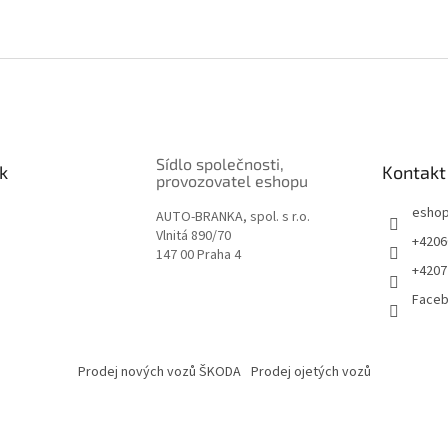
Sídlo společnosti,
k
Kontakt
provozovatel eshopu
esho
AUTO-BRANKA, spol. s r.o.
Vlnitá 890/70
+4206
147 00 Praha 4
+4207
Face
Prodej nových vozů ŠKODA
Prodej ojetých vozů