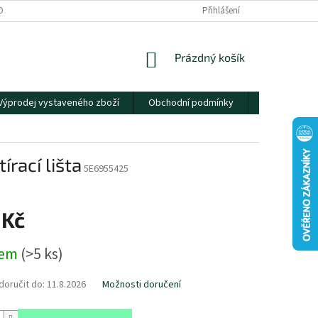
OBNÍCH ÚDAJŮ
Přihlášení
NÁKUPNÍ
Prázdný košík
KOŠÍK
Výprodej vystaveného zboží
Obchodní podmínky
Kontakty
írací lišta
5E6955425
 Kč
dem
(
>5 ks
)
oručit do:
11.8.2026
Možnosti doručení