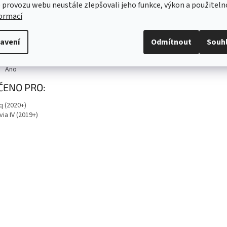
CHNICKÁ SPECIFIKACE
 provozu webu neustále zlepšovali jeho funkce, výkon a použiteln
formací
produktu
5E6955425
zení
avení
Odmítnout
Souh
Pouze pro vozy Octavia IV Limo, Enyaq Coupé.
rafie je pouze ilustrativní
Ano
ČENO PRO:
q (2020+)
ia IV (2019+)