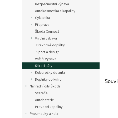
n
Bezpečnostní výbava
e
Autokosmetika a kapaliny
l
Cyklistika
Přeprava
Škoda Connect
Vnitřní výbava
Praktické doplňky
Sport a design
Vnější výbava
Stírací lišty
Koberečky do auta
Doplňky do kufru
Souvi
Náhradní díly Škoda
Stěrače
Autobaterie
Provozní kapaliny
Pneumatiky a kola