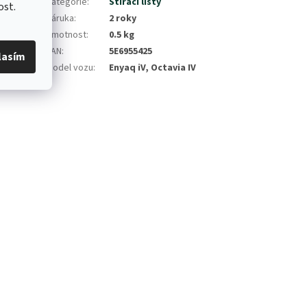
Kategorie
:
Stírací lišty
ost.
Záruka
:
2 roky
Hmotnost
:
0.5 kg
EAN
:
5E6955425
lasím
Model vozu
:
Enyaq iV, Octavia IV