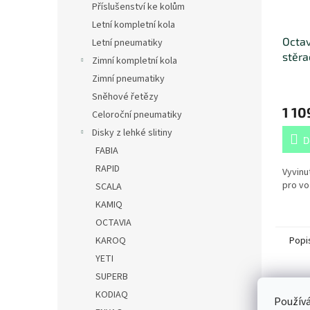
Příslušenství ke kolům
Letní kompletní kola
Octav
Letní pneumatiky
stěra
Zimní kompletní kola
Zimní pneumatiky
Sněhové řetězy
1 10
Celoroční pneumatiky
Disky z lehké slitiny
D
FABIA
RAPID
Vyvinu
pro vo
SCALA
KAMIQ
OCTAVIA
KAROQ
Popi
YETI
SUPERB
Det
KODIAQ
Používá