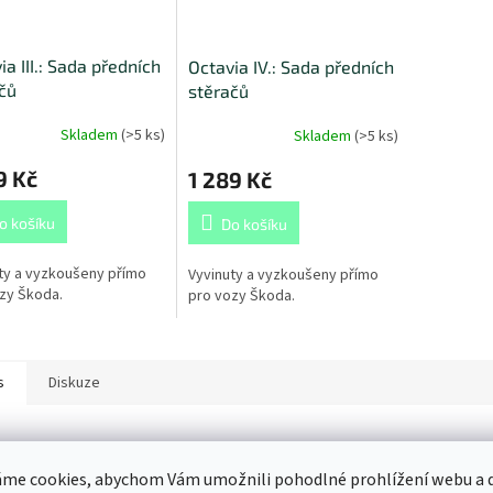
ia III.: Sada předních
Octavia IV.: Sada předních
čů
stěračů
Skladem
(
>5 ks
)
Skladem
(
>5 ks
)
9 Kč
1 289 Kč
o košíku
Do košíku
ty a vyzkoušeny přímo
Vyvinuty a vyzkoušeny přímo
zy Škoda.
pro vozy Škoda.
s
Diskuze
ailní popis produktu
me cookies, abychom Vám umožnili pohodlné prohlížení webu a d