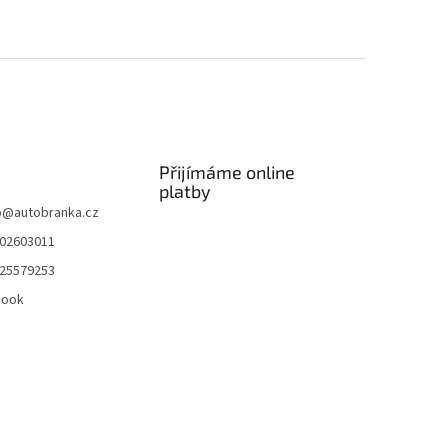
Přijímáme online
platby
p
@
autobranka.cz
02603011
25579253
book