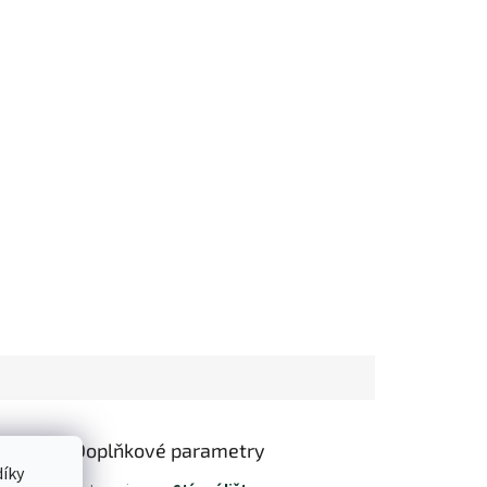
Doplňkové parametry
íky