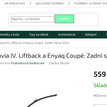
JAK NAKUPOVAT
OBCHODNÍ PODMÍNKY
PODMÍNKY OCHRANY OS
HLEDAT
matiky a kola
Tipy na dárek
Autobaterie
Nabíjení
avia IV. Liftback a Enyaq Coupé: Zadní stírací lišta
via IV. Liftback a Enyaq Coupé: Zadní st
né
noceno
Podrobnosti hodnocení
Značka:
Škoda
ní
559
u
Měrná
Skla
cena:
ek.
Můžeme d