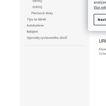
TE
ENYAQ
analýze
ELROQ
Více in
Kód 
Plechové disky
Ome
Tipy na dárek
Nast
Autobaterie
Fotog
Nabíjení
Výprodej vystaveného zboží
UR
Enya
Octav