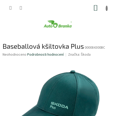
Přejít
NÁKUP
na
obsah
KOŠÍK
Baseballová kšiltovka Plus
000084300BC
Průměrné
Neohodnoceno
Podrobnosti hodnocení
Značka:
Škoda
hodnocení
produktu
je
0,0
z
5
hvězdiček.