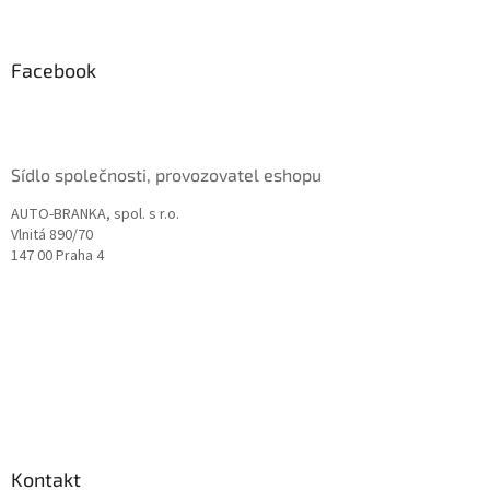
á
p
a
Facebook
t
í
Sídlo společnosti, provozovatel eshopu
AUTO-BRANKA, spol. s r.o.
Vlnitá 890/70
147 00 Praha 4
Kontakt