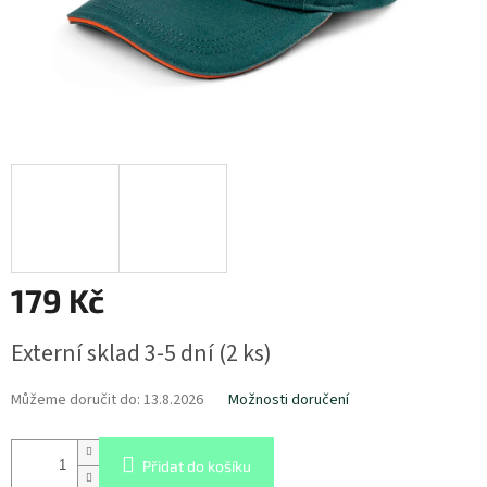
179 Kč
Měrná
Externí sklad 3-5 dní
(
2 ks
)
cena:
Můžeme doručit do:
13.8.2026
Možnosti doručení
Přidat do košíku