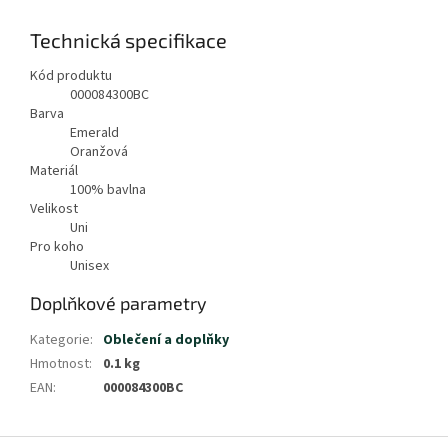
Technická specifikace
Kód produktu
000084300BC
Barva
Emerald
Oranžová
Materiál
100% bavlna
Velikost
Uni
Pro koho
Unisex
Doplňkové parametry
Kategorie
:
Oblečení a doplňky
Hmotnost
:
0.1 kg
EAN
:
000084300BC
Z