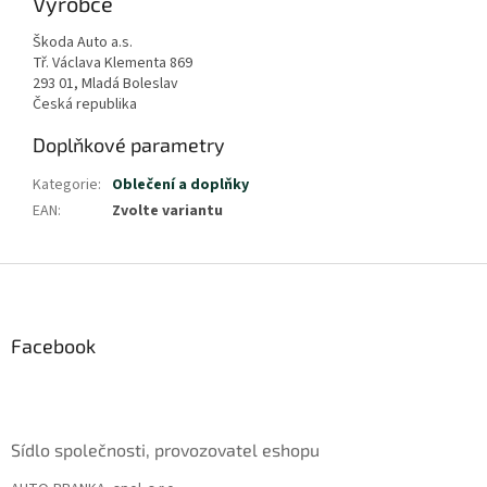
Výrobce
Škoda Auto a.s.
Tř. Václava Klementa 869
293 01, Mladá Boleslav
Česká republika
Doplňkové parametry
Kategorie
:
Oblečení a doplňky
EAN
:
Zvolte variantu
Z
á
p
a
Facebook
t
í
Sídlo společnosti, provozovatel eshopu