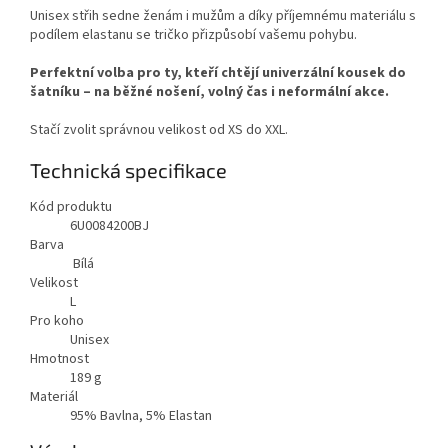
Unisex střih sedne ženám i mužům a díky příjemnému materiálu s
podílem elastanu se tričko přizpůsobí vašemu pohybu.
Perfektní volba pro ty, kteří chtějí univerzální kousek do
šatníku – na běžné nošení, volný čas i neformální akce.
Stačí zvolit správnou velikost od XS do XXL.
Technická specifikace
Kód produktu
6U0084200BJ
Barva
Bílá
Velikost
L
Pro koho
Unisex
Hmotnost
189
g
Materiál
95% Bavlna, 5% Elastan