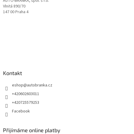
AUTO-BRANKA, spol. s r.o.
Vlnitá 890/70
147 00 Praha 4
Kontakt
eshop
@
autobranka.cz
+420602603011
+420725579253
Facebook
Přijímáme online platby