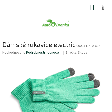
Přejít
NÁKUP
na
obsah
KOŠÍK
Dámské rukavice electric
000084341A 622
Průměrné
Neohodnoceno
Podrobnosti hodnocení
Značka:
Škoda
hodnocení
produktu
je
0,0
z
5
hvězdiček.