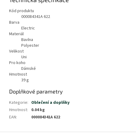
Kód produktu
000084341A 622
Barva
Electric
Materiál
Bavlna
Polyester
Velikost
Uni
Pro koho
Dámské
Hmotnost
39
g
Doplňkové parametry
Kategorie
:
Oblečení a doplňky
Hmotnost
:
0.04 kg
EAN
:
000084341A 622
Z