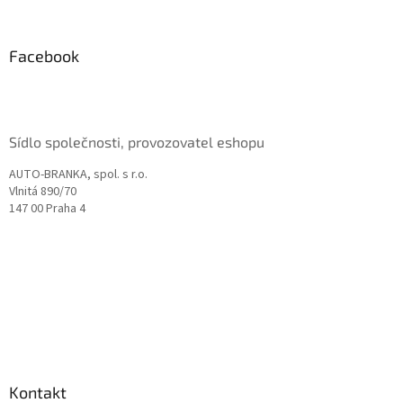
á
p
a
Facebook
t
í
Sídlo společnosti, provozovatel eshopu
AUTO-BRANKA, spol. s r.o.
Vlnitá 890/70
147 00 Praha 4
Kontakt