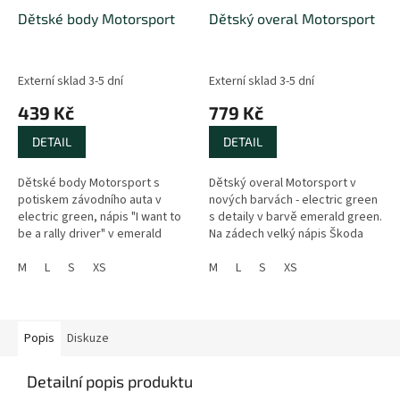
Dětské body Motorsport
Dětský overal Motorsport
Externí sklad 3-5 dní
Externí sklad 3-5 dní
439 Kč
779 Kč
DETAIL
DETAIL
Dětské body Motorsport s
Dětský overal Motorsport v
potiskem závodního auta v
nových barvách - electric green
electric green, nápis "I want to
s detaily v barvě emerald green.
be a rally driver" v emerald
Na zádech velký nápis Škoda
green. Velikost XS odpovídá
Motorsport. Logo Škoda
velikosti 68...
M
L
S
XS
Motorsport je umístěno i na
M
L
S
XS
hrudi...
Popis
Diskuze
Detailní popis produktu