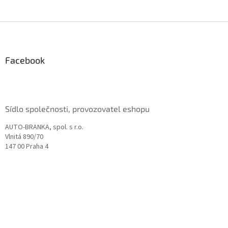
Z
á
p
a
Facebook
t
í
Sídlo společnosti, provozovatel eshopu
AUTO-BRANKA, spol. s r.o.
Vlnitá 890/70
147 00 Praha 4