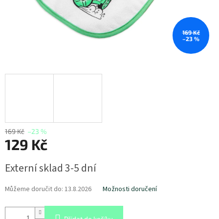
169 Kč
–23 %
169 Kč
–23 %
129 Kč
Měrná
Externí sklad 3-5 dní
cena:
Můžeme doručit do:
13.8.2026
Možnosti doručení
Přidat do košíku