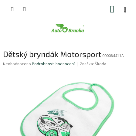
Přejít
NÁKUP
na
obsah
KOŠÍK
Dětský bryndák Motorsport
000084411A
Průměrné
Neohodnoceno
Podrobnosti hodnocení
Značka:
Škoda
hodnocení
produktu
je
0,0
z
5
hvězdiček.