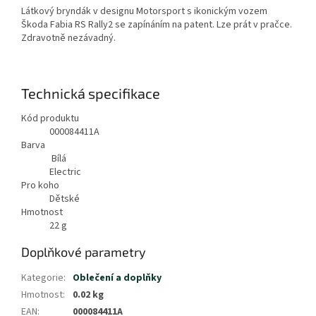
Látkový bryndák v designu Motorsport s ikonickým vozem
Škoda Fabia RS Rally2 se zapínáním na patent. Lze prát v pračce.
Zdravotně nezávadný.
Technická specifikace
Kód produktu
000084411A
Barva
Bílá
Electric
Pro koho
Dětské
Hmotnost
22
g
Doplňkové parametry
Kategorie
:
Oblečení a doplňky
Hmotnost
:
0.02 kg
EAN
:
000084411A