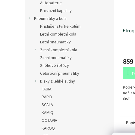
Autobaterie
Provozní kapaliny
Pneumatiky a kola
Příslušenství ke kolům
Elroq
Letní kompletní kola
Letní pneumatiky
Zimní kompletní kola
Zimní pneumatiky
859
Sněhové řetězy
Celoroční pneumatiky
D
Disky z lehké slitiny
Koberc
FABIA
nečist
RAPID
čistí.
SCALA
KAMIQ
OCTAVIA
Popi
KAROQ