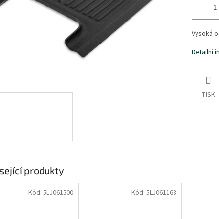
Vysoká od
Detailní 
TISK
sející produkty
Kód:
5LJ061500
Kód:
5LJ061163