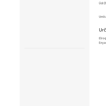
Údrž
Umís
Urč
Elroq
Enya