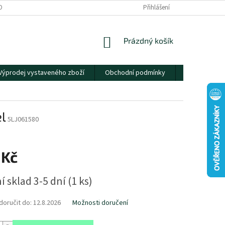
OBNÍCH ÚDAJŮ
Přihlášení
NÁKUPNÍ
Prázdný košík
KOŠÍK
Výprodej vystaveného zboží
Obchodní podmínky
Kontakty
el
5LJ061580
 Kč
í sklad 3-5 dní
(
1 ks
)
oručit do:
12.8.2026
Možnosti doručení