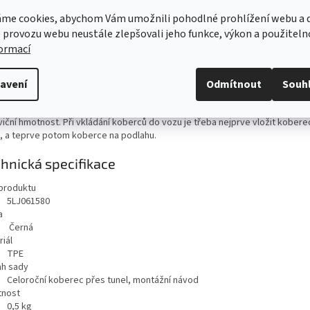
ailní popis produktu
me cookies, abychom Vám umožnili pohodlné prohlížení webu a d
 provozu webu neustále zlepšovali jeho funkce, výkon a použiteln
roční koberec přes tunel je praktickým doplňkem zadních celoročních kobe
formací
mentu Škoda Originální příslušenství. Díky vysoce kvalitnímu materiálu (te
omer) účinně zachycuje nečistoty a velmi snadno se čistí. Mezi další předn
iálu patří vysoká odolnost vůči oděru nebo vzniku trhlin.
avení
Odmítnout
Souh
zdíl od klasické pryže jsou TPE materiály snadněji recyklovatelné a mají t
viční hmotnost. Při vkládání koberců do vozu je třeba nejprve vložit kobere
l, a teprve potom koberce na podlahu.
hnická specifikace
produktu
5LJ061580
a
Černá
iál
TPE
h sady
Celoroční koberec přes tunel, montážní návod
nost
0,5
kg