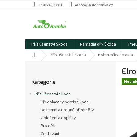
Přejít
+420602603011
eshop@autobranka.cz
na
obsah
Příslušenství Škoda
Náhradní díly Škoda
Pneu
Domů
Příslušenství Škoda
Koberečky do auta
P
Elro
o
Přeskočit
s
Kategorie
kategorie
Novin
t
r
Příslušenství Škoda
a
Předplacený servis Škoda
n
Reklamní a drobné předměty
n
í
Oblečení a doplňky
p
Pro děti
a
Cestování