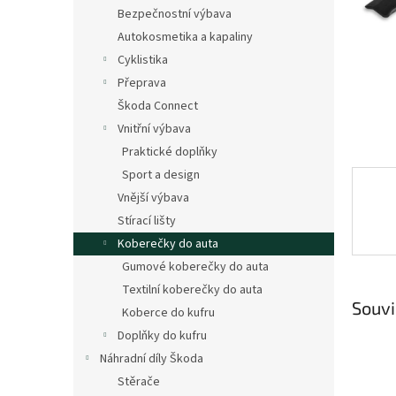
n
Bezpečnostní výbava
e
Autokosmetika a kapaliny
l
Cyklistika
Přeprava
Škoda Connect
Vnitřní výbava
Praktické doplňky
Sport a design
Vnější výbava
Stírací lišty
Koberečky do auta
Gumové koberečky do auta
Textilní koberečky do auta
Souvi
Koberce do kufru
Doplňky do kufru
Náhradní díly Škoda
Stěrače