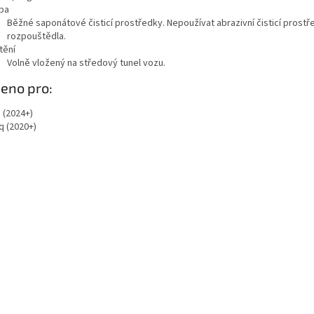
ba
Běžné saponátové čisticí prostředky. Nepoužívat abrazivní čisticí prost
rozpouštědla.
tění
Volně vložený na středový tunel vozu.
eno pro:
 (2024+)
q (2020+)