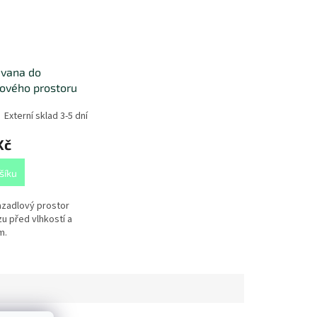
 vana do
ového prostoru
Externí sklad 3-5 dní
Kč
šíku
azadlový prostor
u před vlhkostí a
m.