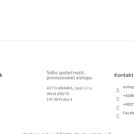
Sídlo společnosti,
k
Kontakt
provozovatel eshopu
esho
AUTO-BRANKA, spol. s r.o.
Vlnitá 890/70
+4206
147 00 Praha 4
+4207
Face