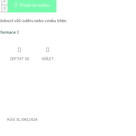
Přidat do košíku
olnost vůči oděru nebo vzniku trhlin.
informace
ZEPTAT SE
SDÍLET
Kód:
5LJ061162A