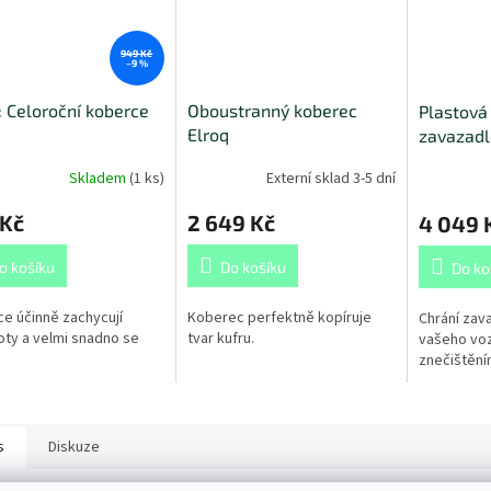
949 Kč
–9 %
: Celoroční koberce
Oboustranný koberec
Plastová
Elroq
zavazadl
Elroq
Skladem
(
1 ks
)
Externí sklad 3-5 dní
 Kč
2 649 Kč
4 049 
o košíku
Do košíku
Do ko
e účinně zachycují
Koberec perfektně kopíruje
Chrání zav
oty a velmi snadno se
tvar kufru.
vašeho voz
znečištění
s
Diskuze