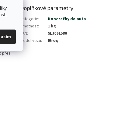
Doplňkové parametry
íky
ost.
rců ze
Kategorie
:
Koberečky do auta
rmoplastický
Hmotnost
:
1 kg
osti tohoto
EAN
:
5LJ061580
lasím
Model vozu
:
Elroq
éměř
c přes