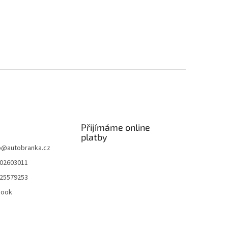
Přijímáme online
platby
p
@
autobranka.cz
02603011
25579253
book