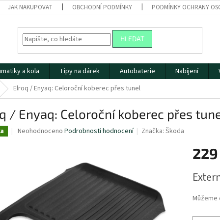
JAK NAKUPOVAT
OBCHODNÍ PODMÍNKY
PODMÍNKY OCHRANY OS
HLEDAT
matiky a kola
Tipy na dárek
Autobaterie
Nabíjení
Elroq / Enyaq: Celoroční koberec přes tunel
q / Enyaq: Celoroční koberec přes tun
Průměrné
Neohodnoceno
Podrobnosti hodnocení
Značka:
Škoda
ka
hodnocení
produktu
229
je
0,0
Měrná
Extern
z
cena:
5
hvězdiček.
Můžeme d