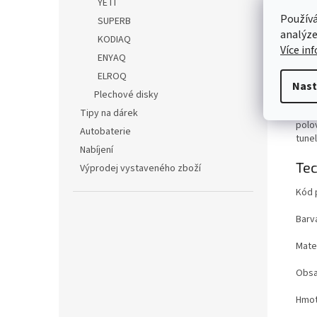
YETI
Det
Používá
SUPERB
analýze
KODIAQ
Celo
Více in
sorti
ENYAQ
elast
ELROQ
mater
Nast
Plechové disky
Na ro
Tipy na dárek
polo
Autobaterie
tune
Nabíjení
Tec
Výprodej vystaveného zboží
Kód 
Barv
Mater
Obsa
Hmot