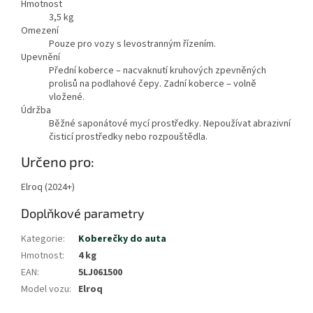
Hmotnost
3,5
kg
Omezení
Pouze pro vozy s levostranným řízením.
Upevnění
Přední koberce – nacvaknutí kruhových zpevněných
prolisů na podlahové čepy. Zadní koberce – volně
vložené.
Údržba
Běžné saponátové mycí prostředky. Nepoužívat abrazivní
čisticí prostředky nebo rozpouštědla.
Určeno pro:
Elroq (2024+)
Doplňkové parametry
Kategorie
:
Koberečky do auta
Hmotnost
:
4 kg
EAN
:
5LJ061500
Model vozu
:
Elroq