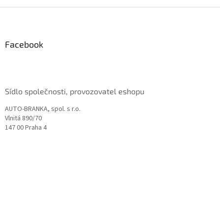
Z
á
p
a
Facebook
t
í
Sídlo společnosti, provozovatel eshopu
AUTO-BRANKA, spol. s r.o.
Vlnitá 890/70
147 00 Praha 4