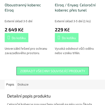
Oboustranný koberec
Elroq / Enyaq: Celoroční
Elroq
koberec přes tunel
Externí sklad 3-5 dní
Externí sklad 3-5 dní
(
1 ks
)
2 649 Kč
229 Kč
Do košíku
Do košíku
Univerzální řešení pro ochranu
Vysoká odolnost vůči oděru
zavazadlového prostoru.
nebo vzniku trhlin.
ZOBRAZIT VŠECHNY SOUVISEJÍCÍ PRODUKTY
Popis
Diskuze
Detailní popis produktu
Celoroční koberce jsou navrženy přesně na míru vozu Škoda