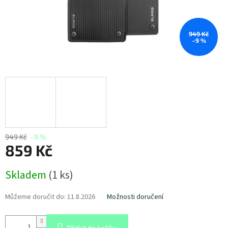
949 Kč
–9 %
949 Kč
–9 %
859 Kč
Měrná
Skladem
(
1 ks
)
cena:
Můžeme doručit do:
11.8.2026
Možnosti doručení
Přidat do košíku