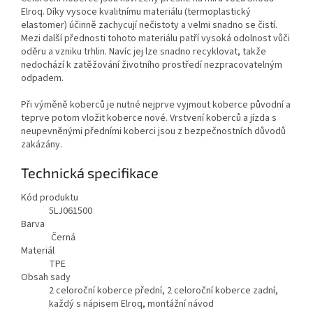
Elroq. Díky vysoce kvalitnímu materiálu (termoplastický
elastomer) účinně zachycují nečistoty a velmi snadno se čistí.
Mezi další přednosti tohoto materiálu patří vysoká odolnost vůči
oděru a vzniku trhlin. Navíc jej lze snadno recyklovat, takže
nedochází k zatěžování životního prostředí nezpracovatelným
odpadem.
Při výměně koberců je nutné nejprve vyjmout koberce původní a
teprve potom vložit koberce nové. Vrstvení koberců a jízda s
neupevněnými předními koberci jsou z bezpečnostních důvodů
zakázány.
Technická specifikace
Kód produktu
5LJ061500
Barva
Černá
Materiál
TPE
Obsah sady
2 celoroční koberce přední, 2 celoroční koberce zadní,
každý s nápisem Elroq, montážní návod