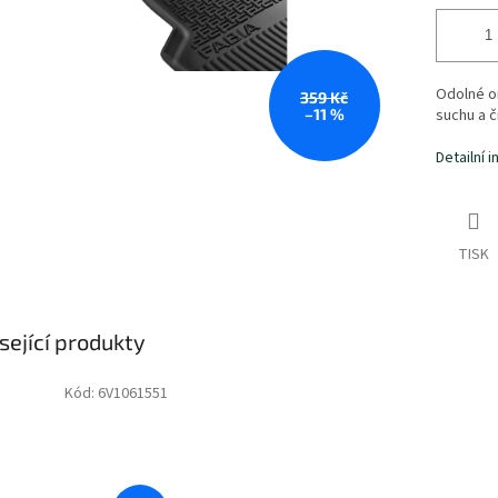
Odolné o
359 Kč
–11 %
suchu a č
Detailní 
TISK
sející produkty
Kód:
6V1061551