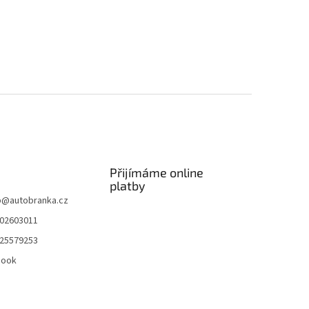
Přijímáme online
platby
p
@
autobranka.cz
02603011
25579253
book