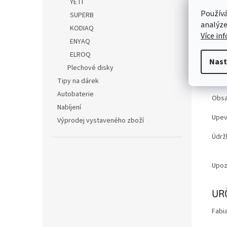
Det
YETI
Používá
SUPERB
TE
analýze
KODIAQ
Více in
Kód 
ENYAQ
ELROQ
Barv
Nast
Plechové disky
Mater
Tipy na dárek
Autobaterie
Obsa
Nabíjení
Upev
Výprodej vystaveného zboží
Údrž
Upoz
UR
Fabia