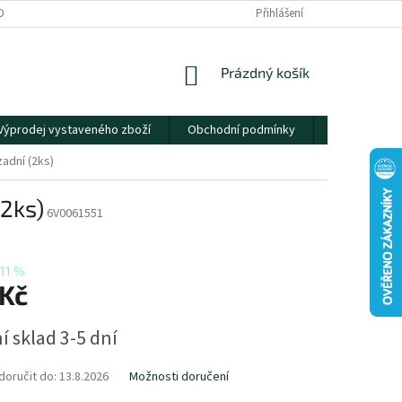
OBNÍCH ÚDAJŮ
Přihlášení
NÁKUPNÍ
Prázdný košík
KOŠÍK
Výprodej vystaveného zboží
Obchodní podmínky
Kontakty
zadní (2ks)
(2ks)
6V0061551
11 %
 Kč
í sklad 3-5 dní
oručit do:
13.8.2026
Možnosti doručení