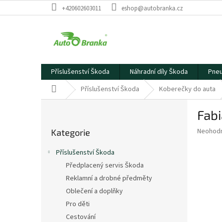
Přejít
+420602603011
eshop@autobranka.cz
na
obsah
Příslušenství Škoda
Náhradní díly Škoda
Pneu
Domů
Příslušenství Škoda
Koberečky do auta
P
Fabi
o
Přeskočit
s
Průměr
Neohod
Kategorie
kategorie
t
hodnoce
r
produkt
Příslušenství Škoda
a
je
Předplacený servis Škoda
0,0
n
z
Reklamní a drobné předměty
n
5
í
Oblečení a doplňky
hvězdič
p
Pro děti
a
Cestování