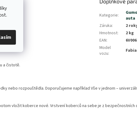
Doplňkové par
íky
Gumo
ost.
Kategorie
:
auta
Záruka
:
2 rok
Hmotnost
:
2 kg
lasím
EAN
:
6V006
Model
Fabia 
vozu
:
 a čistotě.
ředky nebo rozpouštědla. Doporučujeme například Vše v jednom – univerzální
potom vložit koberce nové. Vrstvení koberců na sebe je z bezpečnostních