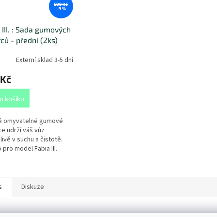
509 Kč
–9 %
 III. : Sada gumových
ců - přední (2ks)
Externí sklad 3-5 dní
 Kč
o košíku
é omyvatelné gumové
e udrží váš vůz
livě v suchu a čistotě.
 pro model Fabia III.
).
s
Diskuze