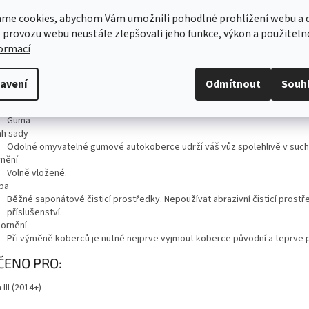
ailní popis produktu
me cookies, abychom Vám umožnili pohodlné prohlížení webu a d
CHNICKÁ SPECIFIKACE
 provozu webu neustále zlepšovali jeho funkce, výkon a použiteln
formací
produktu
6V0061551
a
avení
Odmítnout
Souh
Černá
iál
Guma
h sady
Odolné omyvatelné gumové autokoberce udrží váš vůz spolehlivě v suchu
nění
Volně vložené.
ba
Běžné saponátové čisticí prostředky. Nepoužívat abrazivní čisticí prost
příslušenství.
ornění
Při výměně koberců je nutné nejprve vyjmout koberce původní a teprve 
ČENO PRO:
 III (2014+)