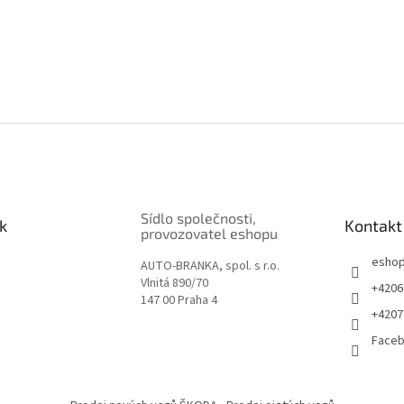
Sídlo společnosti,
k
Kontakt
provozovatel eshopu
esho
AUTO-BRANKA, spol. s r.o.
Vlnitá 890/70
+4206
147 00 Praha 4
+4207
Face