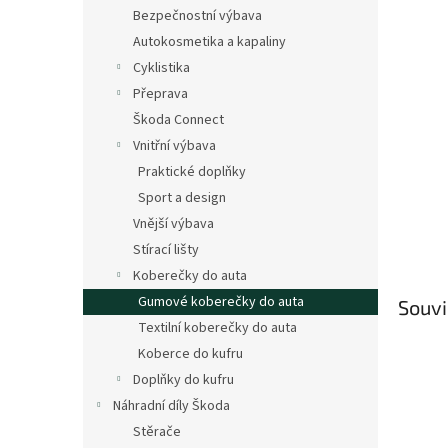
n
Bezpečnostní výbava
e
Autokosmetika a kapaliny
l
Cyklistika
Přeprava
Škoda Connect
Vnitřní výbava
Praktické doplňky
Sport a design
Vnější výbava
Stírací lišty
Koberečky do auta
Gumové koberečky do auta
Souvi
Textilní koberečky do auta
Koberce do kufru
Doplňky do kufru
Náhradní díly Škoda
Stěrače