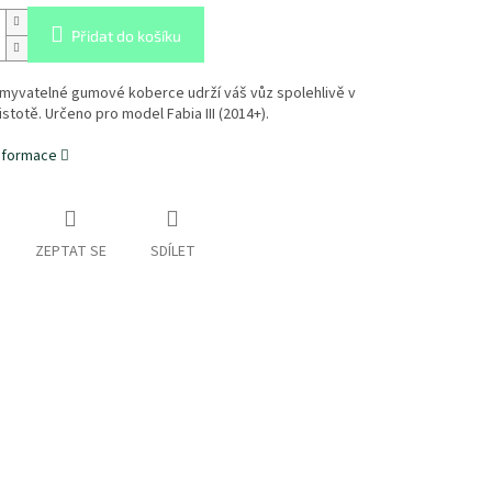
Přidat do košíku
myvatelné gumové koberce udrží váš vůz spolehlivě v
istotě. Určeno pro model Fabia III (2014+).
informace
ZEPTAT SE
SDÍLET