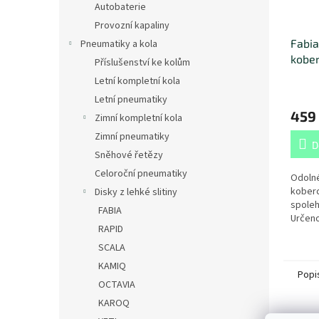
Autobaterie
Provozní kapaliny
Fabia
Pneumatiky a kola
kober
Příslušenství ke kolům
Letní kompletní kola
Letní pneumatiky
459
Zimní kompletní kola
Zimní pneumatiky
D
Sněhové řetězy
Celoroční pneumatiky
Odoln
koberc
Disky z lehké slitiny
spoleh
FABIA
Určeno
RAPID
(2014+
SCALA
KAMIQ
Popi
OCTAVIA
KAROQ