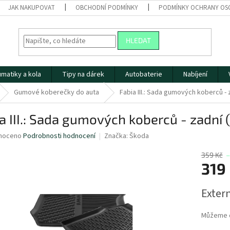
JAK NAKUPOVAT
OBCHODNÍ PODMÍNKY
PODMÍNKY OCHRANY OS
HLEDAT
matiky a kola
Tipy na dárek
Autobaterie
Nabíjení
Gumové koberečky do auta
Fabia III.: Sada gumových koberců - 
a III.: Sada gumových koberců - zadní 
né
noceno
Podrobnosti hodnocení
Značka:
Škoda
ní
u
359 Kč
–
319
Měrná
Extern
cena:
ek.
Můžeme d