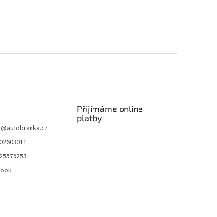
Přijímáme online
platby
p
@
autobranka.cz
02603011
25579253
book