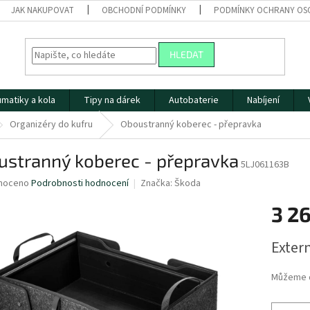
JAK NAKUPOVAT
OBCHODNÍ PODMÍNKY
PODMÍNKY OCHRANY OS
HLEDAT
matiky a kola
Tipy na dárek
Autobaterie
Nabíjení
Organizéry do kufru
Oboustranný koberec - přepravka
ustranný koberec - přepravka
5LJ061163B
né
noceno
Podrobnosti hodnocení
Značka:
Škoda
ní
3 2
u
Měrná
Extern
cena:
ek.
Můžeme d