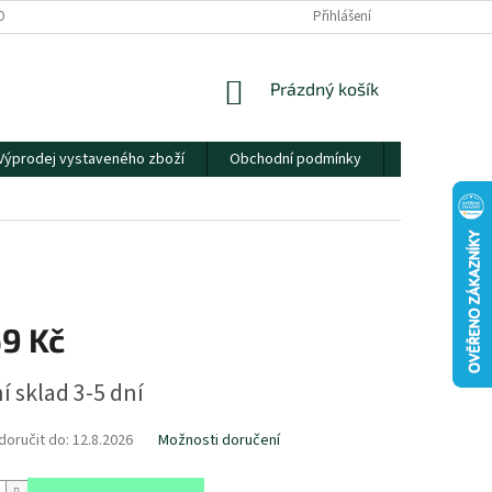
OBNÍCH ÚDAJŮ
Přihlášení
NÁKUPNÍ
Prázdný košík
KOŠÍK
Výprodej vystaveného zboží
Obchodní podmínky
Kontakty
69 Kč
í sklad 3-5 dní
oručit do:
12.8.2026
Možnosti doručení