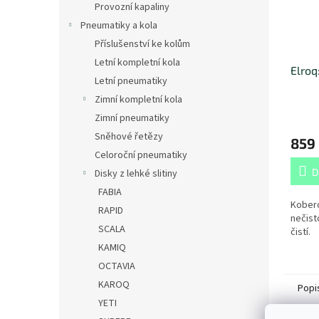
Provozní kapaliny
Pneumatiky a kola
Příslušenství ke kolům
Letní kompletní kola
Elroq
Letní pneumatiky
Zimní kompletní kola
Zimní pneumatiky
Sněhové řetězy
859
Celoroční pneumatiky
D
Disky z lehké slitiny
FABIA
Koberc
RAPID
nečist
SCALA
čistí.
KAMIQ
OCTAVIA
KAROQ
Popi
YETI