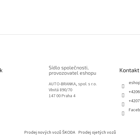
Sídlo společnosti,
k
Kontakt
provozovatel eshopu
esho
AUTO-BRANKA, spol. s r.o.
Vlnitá 890/70
+4206
147 00 Praha 4
+4207
Face
Prodej nových vozů ŠKODA
Prodej ojetých vozů