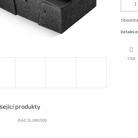
Oboustra
Detailní 
TISK
sející produkty
Kód:
5LJ061500