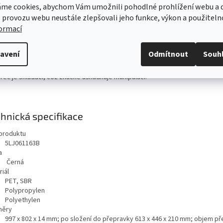
me cookies, abychom Vám umožnili pohodlné prohlížení webu a d
ailní popis produktu
 provozu webu neustále zlepšovali jeho funkce, výkon a použiteln
formací
nka v sortimentu Škoda Originální příslušenství. Oboustranný koberec, kte
ěníte v praktickou přepravku s oušky.
avení
Odmítnout
Souh
stranný koberec kombinuje výhody textilních a celoročních koberců.
ňuje tak udržet zavazadlový prostor čistý ve všech situacích. Bonusem je,
rec je skládací, což značně usnadňuje manipulaci.
hnická specifikace
produktu
5LJ061163B
a
Černá
iál
PET, SBR
Polypropylen
Polyethylen
měry
997 x 802 x 14 mm; po složení do přepravky 613 x 446 x 210 mm; objem p