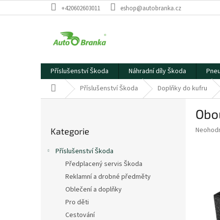
Přejít
+420602603011
eshop@autobranka.cz
na
obsah
Příslušenství Škoda
Náhradní díly Škoda
Pneu
Domů
Příslušenství Škoda
Doplňky do kufru
P
Obo
o
Přeskočit
s
Průměr
Neohod
Kategorie
kategorie
t
hodnoce
r
produkt
Příslušenství Škoda
a
je
Předplacený servis Škoda
0,0
n
z
Reklamní a drobné předměty
n
5
í
Oblečení a doplňky
hvězdič
p
Pro děti
a
Cestování