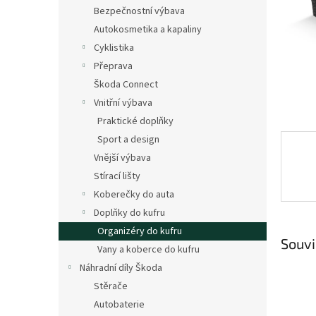
n
Bezpečnostní výbava
e
Autokosmetika a kapaliny
l
Cyklistika
Přeprava
Škoda Connect
Vnitřní výbava
Praktické doplňky
Sport a design
Vnější výbava
Stírací lišty
Koberečky do auta
Doplňky do kufru
Organizéry do kufru
Souvi
Vany a koberce do kufru
Náhradní díly Škoda
Stěrače
Autobaterie