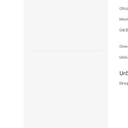
Obsa
Hmot
Údrž
Ome
Umís
Urč
Elroq