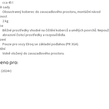
cca 45 l
h sady
Oboustranný koberec do zavazadlového prostoru, montážní návod
nost
2
kg
ba
Běžné prostředky vhodné na čištění koberců a umělých povrchů. Nepouž
abrazivní čisticí prostředky a rozpouštědla.
zení
Pouze pro vozy Elroq se základní podlahou (PR 3GA).
tění
Volně vložený do zavazadlového prostoru.
eno pro:
 (2024+)