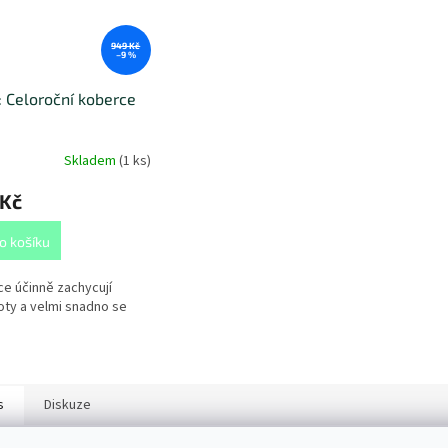
949 Kč
–9 %
: Celoroční koberce
Skladem
(
1 ks
)
 Kč
o košíku
e účinně zachycují
oty a velmi snadno se
s
Diskuze