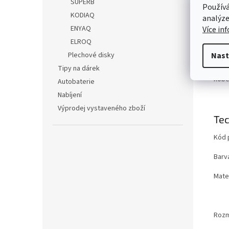
SUPERB
Používá
Det
KODIAQ
analýze
ENYAQ
Více in
Novi
přem
ELROQ
Plechové disky
Nast
Obou
Tipy na dárek
Umož
kobe
Autobaterie
Nabíjení
Výprodej vystaveného zboží
Tec
Kód 
Barv
Mater
Roz