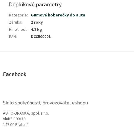
Doplňkové parametry
Kategorie
:
Gumové koberečky do auta
Záruka
:
2 roky
Hmotnost
:
4.8 kg
EAN
:
DCC500001
Z
á
p
a
Facebook
t
í
Sídlo společnosti, provozovatel eshopu
AUTO-BRANKA, spol. s r.o.
Vlnitá 890/70
147 00 Praha 4