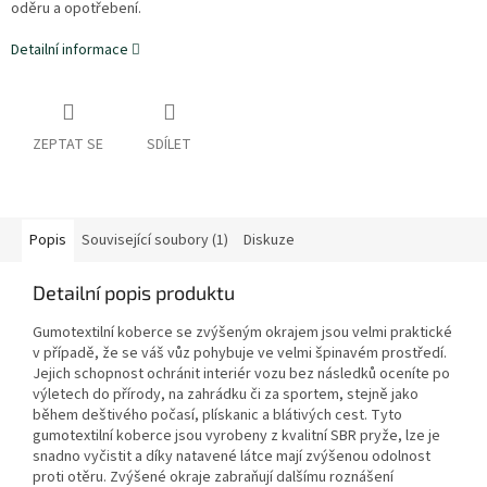
oděru a opotřebení.
Detailní informace
ZEPTAT SE
SDÍLET
Popis
Související soubory (1)
Diskuze
Detailní popis produktu
Gumotextilní koberce se zvýšeným okrajem jsou velmi praktické
v případě, že se váš vůz pohybuje ve velmi špinavém prostředí.
Jejich schopnost ochránit interiér vozu bez následků oceníte po
výletech do přírody, na zahrádku či za sportem, stejně jako
během deštivého počasí, plískanic a blátivých cest. Tyto
gumotextilní koberce jsou vyrobeny z kvalitní SBR pryže, lze je
snadno vyčistit a díky natavené látce mají zvýšenou odolnost
proti otěru. Zvýšené okraje zabraňují dalšímu roznášení