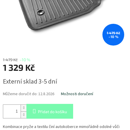
1 479 Kč
–10 %
1 479 Kč
–10 %
1 329 Kč
Měrná
Externí sklad 3-5 dní
cena:
Můžeme doručit do:
12.8.2026
Možnosti doručení
Přidat do košíku
Kombinace pryže a textilu činí autokoberce mimořádně odolné vůči