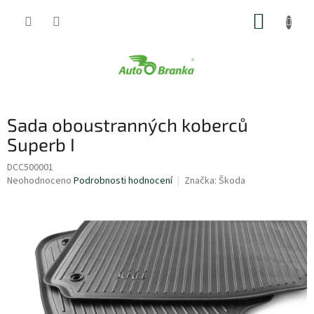
Přejít
NÁKUP
na
obsah
KOŠÍK
Sada oboustranných koberců
Superb I
DCC500001
Průměrné
Neohodnoceno
Podrobnosti hodnocení
Značka:
Škoda
hodnocení
produktu
je
0,0
z
5
hvězdiček.