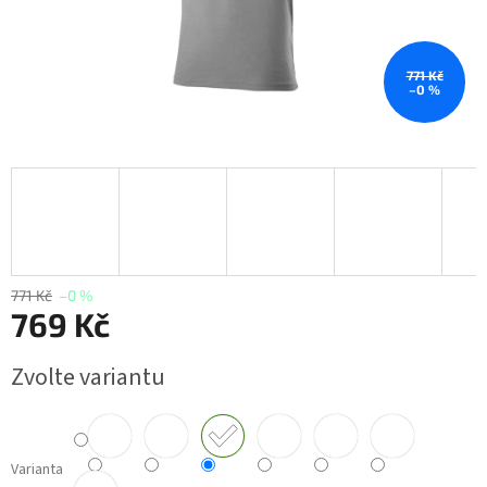
771 Kč
–0 %
771 Kč
–0 %
769 Kč
Měrná
Zvolte variantu
cena:
Varianta