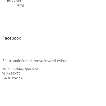
Hmotnost
269
g
Z
á
p
a
Facebook
t
í
Sídlo společnosti, provozovatel eshopu
AUTO-BRANKA, spol. s r.o.
Vlnitá 890/70
147 00 Praha 4