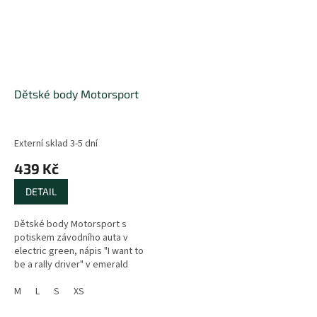
Dětské body Motorsport
Externí sklad 3-5 dní
439 Kč
DETAIL
Dětské body Motorsport s
potiskem závodního auta v
electric green, nápis "I want to
be a rally driver" v emerald
green. Velikost XS odpovídá
velikosti 68...
M
L
S
XS