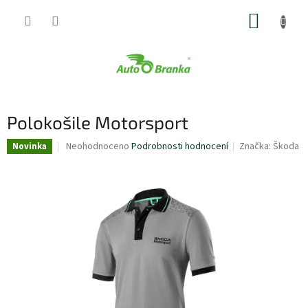
Přejít
NÁKUP
na
obsah
KOŠÍK
Polokošile Motorsport
Průměrné
Neohodnoceno
Podrobnosti hodnocení
Značka:
Škoda
Novinka
hodnocení
produktu
je
0,0
z
5
hvězdiček.