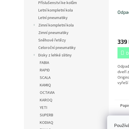
Příslušenství ke kolům
Letní kompletní kola
Odpad
Letní pneumatiky
Zimní kompletní kola
Zimní pneumatiky
Sněhové řetězy
339
Celoroční pneumatiky
D
Disky z lehké slitiny
FABIA
Odpad
RAPID
dveří 
Origin
SCALA
vyřeší
KAMIQ
nepotř
OCTAVIA
lísteč
v interi
KAROQ
Popi
YETI
SUPERB
KODIAQ
Det
Používá