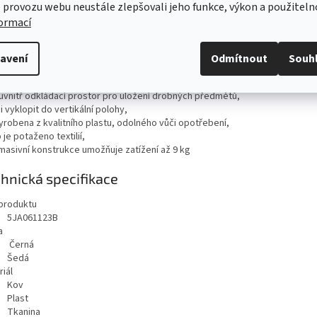
 provozu webu neustále zlepšovali jeho funkce, výkon a použiteln
tní opěrka je praktickým, ale zároveň estetickým doplňkem vozu, který zv
formací
ort jízdy zejména na dlouhých cestách.
tní opěrka
avení
Odmítnout
Souh
pšuje ergonomii sezení a snižuje únavu řidiče,
 umístěna mezi předními sedadly vozu,
 uvnitř odkládací prostor pro uložení drobných předmětů,
 ji vyklopit do vertikální polohy,
vyrobena z kvalitního plastu, odolného vůči opotřebení,
o je potaženo textilií,
í masivní konstrukce umožňuje zatížení až 9 kg
hnická specifikace
produktu
5JA061123B
a
Černá
Šedá
iál
Kov
Plast
Tkanina