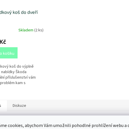
kový koš do dveří
Skladem
(
2 ks
)
 Kč
o košíku
kový koš do výplně
z nabídky Škoda
ální příslušenství vám
 problém kam s
ebnými papírky,
ky, drobnými obaly, apod.
éru...
s
Diskuze
ailní popis produktu
me cookies, abychom Vám umožnili pohodlné prohlížení webu a d