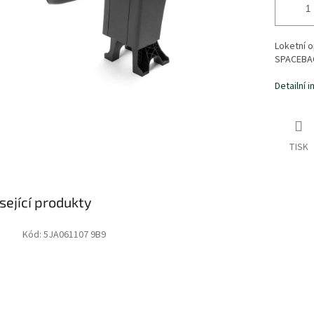
Loketní o
SPACEBA
Detailní 
TISK
sející produkty
Kód:
5JA061107 9B9