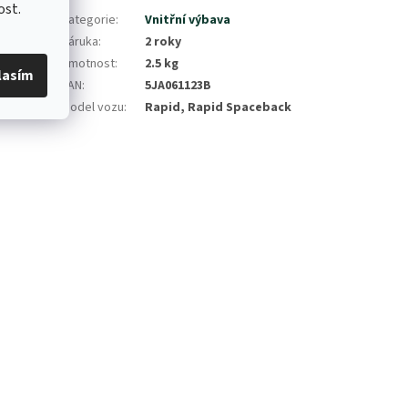
ost.
yšuje
Kategorie
:
Vnitřní výbava
Záruka
:
2 roky
Hmotnost
:
2.5 kg
lasím
EAN
:
5JA061123B
Model vozu
:
Rapid, Rapid Spaceback