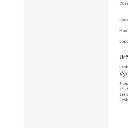
Obsa
Upev
Hmot
Dopo
Urč
Rapi
Vý
Škod
Tř. 
293 
Česk