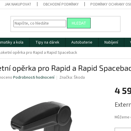
JAK NAKUPOVAT
OBCHODNÍ PODMÍNKY
PODMÍNKY OCHRANY OS
HLEDAT
matiky a kola
Tipy na dárek
Autobaterie
Nabíjení
Loketní opěrka pro Rapid a Rapid Spaceback
tní opěrka pro Rapid a Rapid Spaceba
né
noceno
Podrobnosti hodnocení
Značka:
Škoda
ní
4 5
u
Měrná
Extern
cena:
ek.
Můžeme d