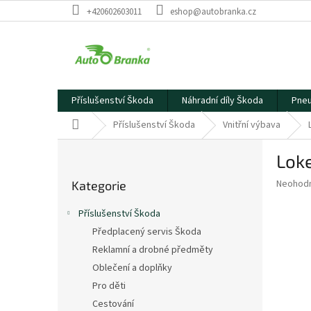
Přejít
+420602603011
eshop@autobranka.cz
na
obsah
Příslušenství Škoda
Náhradní díly Škoda
Pneu
Domů
Příslušenství Škoda
Vnitřní výbava
P
Loke
o
Přeskočit
s
Průměr
Neohod
Kategorie
kategorie
t
hodnoce
r
produkt
Příslušenství Škoda
a
je
Předplacený servis Škoda
0,0
n
z
Reklamní a drobné předměty
n
5
í
Oblečení a doplňky
hvězdič
p
Pro děti
a
Cestování