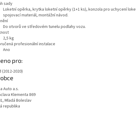
h sady
Loketní opěrka, krytka loketní opěrky (1+1 ks), konzola pro uchycení loke
spojovací materiál, montážní návod.
nění
Do otvorů ve středovém tunelu podlahy vozu.
nost
2,5
kg
ručená profesionální instalace
Ano
eno pro:
d (2012-2020)
robce
a Auto a.s.
Václava Klementa 869
01, Mladá Boleslav
á republika