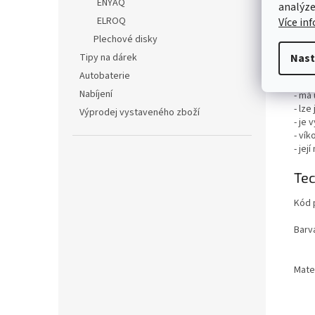
ENYAQ
analýze
Loke
ELROQ
Více in
komf
Plechové disky
Loke
Tipy na dárek
Nast
- zle
Autobaterie
- je
Nabíjení
- má
- lze
Výprodej vystaveného zboží
- je 
- vík
- jej
Tec
Kód 
Barv
Mater