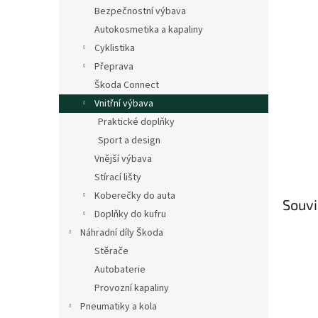
n
Bezpečnostní výbava
e
Autokosmetika a kapaliny
l
Cyklistika
Přeprava
Škoda Connect
Vnitřní výbava
Praktické doplňky
Sport a design
Vnější výbava
Stírací lišty
Koberečky do auta
Souvi
Doplňky do kufru
Náhradní díly Škoda
Stěrače
Autobaterie
Provozní kapaliny
Pneumatiky a kola