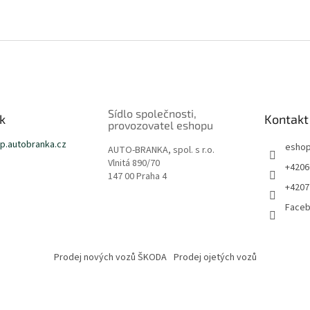
Sídlo společnosti,
k
Kontakt
provozovatel eshopu
p.autobranka.cz
esho
AUTO-BRANKA, spol. s r.o.
Vlnitá 890/70
+4206
147 00 Praha 4
+4207
Face
Prodej nových vozů ŠKODA
Prodej ojetých vozů