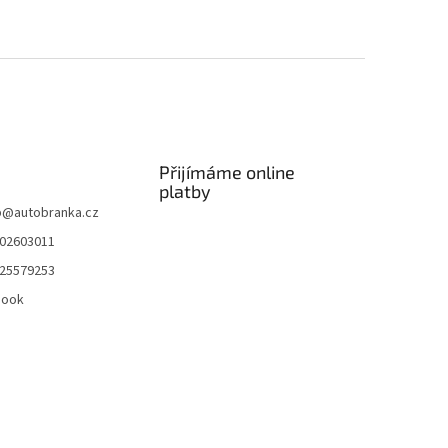
Přijímáme online
platby
p
@
autobranka.cz
02603011
25579253
book