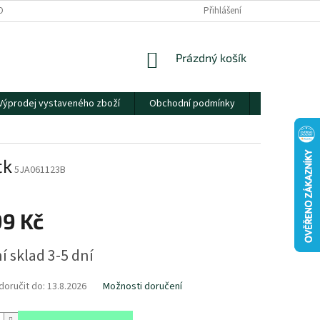
OBNÍCH ÚDAJŮ
Přihlášení
NÁKUPNÍ
Prázdný košík
KOŠÍK
Výprodej vystaveného zboží
Obchodní podmínky
Kontakty
ck
5JA061123B
99 Kč
í sklad 3-5 dní
oručit do:
13.8.2026
Možnosti doručení