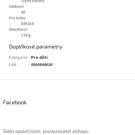
100% bavlna
Velikost
68
Pro koho
Dětské
Hmotnost
134
g
Doplňkové parametry
Kategorie
:
Pro děti
EAN
:
000084401R
Z
á
p
a
Facebook
t
í
Sídlo společnosti, provozovatel eshopu