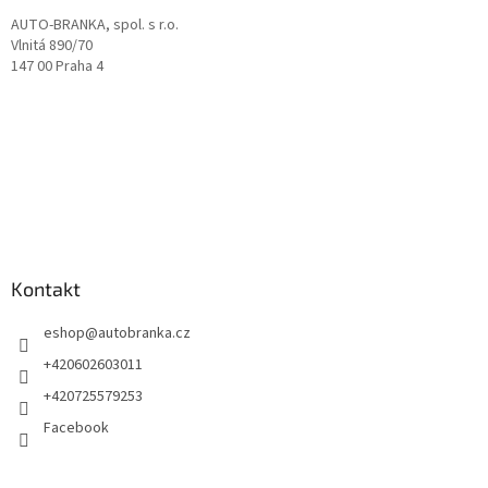
AUTO-BRANKA, spol. s r.o.
Vlnitá 890/70
147 00 Praha 4
Kontakt
eshop
@
autobranka.cz
+420602603011
+420725579253
Facebook