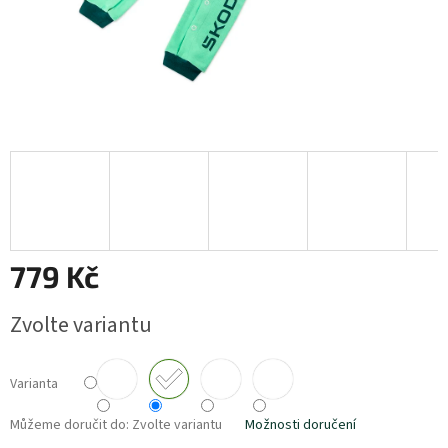
779 Kč
Měrná
Zvolte variantu
cena:
Varianta
Můžeme doručit do:
Zvolte variantu
Možnosti doručení