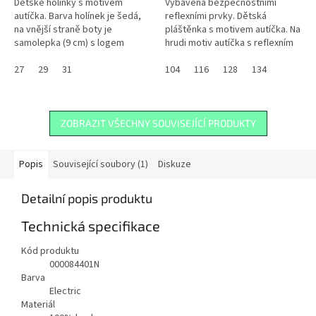
Dětské holínky s motivem
Vybavena bezpečnostními
autíčka. Barva holínek je šedá,
reflexními prvky. Dětská
na vnější straně boty je
pláštěnka s motivem autíčka. Na
samolepka (9 cm) s logem
hrudi motiv autíčka s reflexním
Škoda v černé barvě a motivem
okrajem o délce 9 cm. Na
autíčkem v limetkové barvě
27
29
31
zádech nápis Škoda love Kids v
104
116
128
134
stejně jako...
délce...
ZOBRAZIT VŠECHNY SOUVISEJÍCÍ PRODUKTY
Popis
Související soubory (1)
Diskuze
Detailní popis produktu
Technická specifikace
Kód produktu
000084401N
Barva
Electric
Materiál