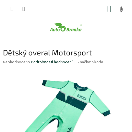
Přejít
NÁKUP
na
obsah
KOŠÍK
Dětský overal Motorsport
Průměrné
Neohodnoceno
Podrobnosti hodnocení
Značka:
Škoda
hodnocení
produktu
je
0,0
z
5
hvězdiček.