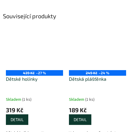
Související produkty
439 Kč
–27 %
249 Kč
–24 %
Dětské holínky
Dětská plášťěnka
Skladem
(
1 ks
)
Skladem
(
1 ks
)
319 Kč
189 Kč
DETAIL
DETAIL