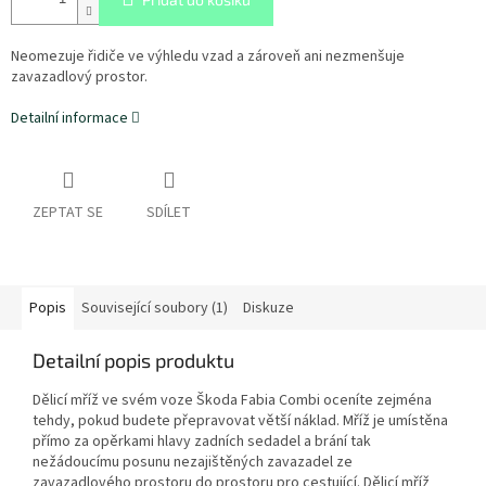
Neomezuje řidiče ve výhledu vzad a zároveň ani nezmenšuje
zavazadlový prostor.
Detailní informace
ZEPTAT SE
SDÍLET
Popis
Související soubory (1)
Diskuze
Detailní popis produktu
Dělicí mříž ve svém voze Škoda Fabia Combi oceníte zejména
tehdy, pokud budete přepravovat větší náklad. Mříž je umístěna
přímo za opěrkami hlavy zadních sedadel a brání tak
nežádoucímu posunu nezajištěných zavazadel ze
zavazadlového prostoru do prostoru pro cestující. Dělicí mříž