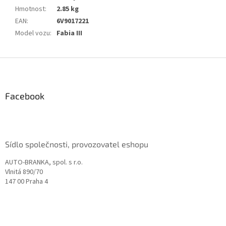
Hmotnost
:
2.85 kg
EAN
:
6V9017221
Model vozu
:
Fabia III
Z
á
p
a
Facebook
t
í
Sídlo společnosti, provozovatel eshopu
AUTO-BRANKA, spol. s r.o.
Vlnitá 890/70
147 00 Praha 4