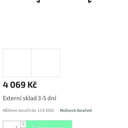
4 069 Kč
Měrná
Externí sklad 3-5 dní
cena:
Můžeme doručit do:
13.8.2026
Možnosti doručení
Přidat do košíku