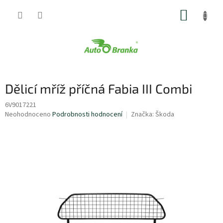
Přejít
NÁKUP
na
obsah
KOŠÍK
Dělicí mříž příčná Fabia III Combi
6V9017221
Průměrné
Neohodnoceno
Podrobnosti hodnocení
Značka:
Škoda
hodnocení
produktu
je
0,0
z
5
hvězdiček.