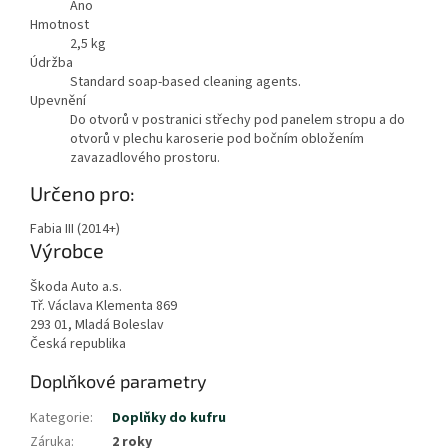
Ano
Hmotnost
2,5
kg
Údržba
Standard soap-based cleaning agents.
Upevnění
Do otvorů v postranici střechy pod panelem stropu a do
otvorů v plechu karoserie pod bočním obložením
zavazadlového prostoru.
Určeno pro:
Fabia III (2014+)
Výrobce
Škoda Auto a.s.
Tř. Václava Klementa 869
293 01, Mladá Boleslav
Česká republika
Doplňkové parametry
Kategorie
:
Doplňky do kufru
Záruka
:
2 roky