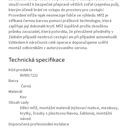
slouží rovněž k bezpečné přepravě větších zvířat (zejména psů),
kterým účinně brání ve vstupu do prostoru pro cestující.
Provedení mříže nijak neomezuje řidiče ve výhledu. Mříž je
stříkaná černou barvou pomocí práškové technologie, která
zajišťuje její dokonalé krytí. Mříž úspěšně prošla zkouškou
průniku zavazadel, která potvrdila, že převážené předměty v
žádném případě neohrozí cestující ani při případné autonehodě.
Vzhledem k náročnosti celé operace doporučujeme svěřit
montáž odborníkům z autorizovaného servisu.
Technická specifikace
Kód produktu
6V9017221
Barva
Černá
Materiál
Kov
Obsah sady
Dělicí mříž, montážní materiál (nýtovací matice, mezikusy,
krytky, šrouby s plastovou hlavou, šablona), montážní
návod.
Doporučená profesionální instalace