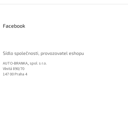
Z
á
p
a
Facebook
t
í
Sídlo společnosti, provozovatel eshopu
AUTO-BRANKA, spol. s r.o.
Vlnitá 890/70
147 00 Praha 4