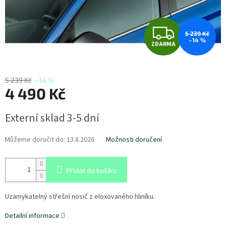
Z
5 239 Kč
–14 %
ZDARMA
D
A
5 239 Kč
–14 %
4 490 Kč
R
Měrná
M
Externí sklad 3-5 dní
cena:
A
Můžeme doručit do:
13.8.2026
Možnosti doručení
Přidat do košíku
Uzamykatelný střešní nosič z eloxovaného hliníku.
Detailní informace