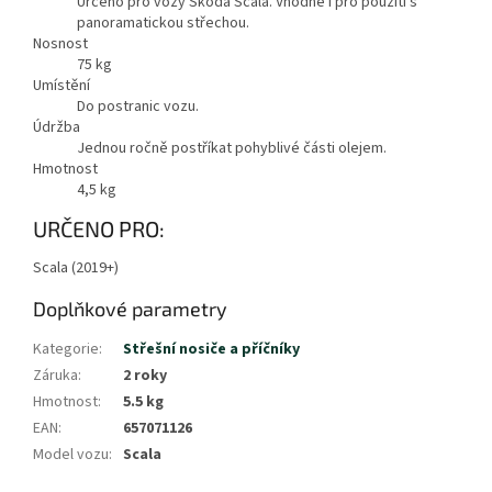
Určeno pro vozy Škoda Scala. Vhodné i pro použití s
panoramatickou střechou.
Nosnost
75
kg
Umístění
Do postranic vozu.
Údržba
Jednou ročně postříkat pohyblivé části olejem.
Hmotnost
4,5
kg
URČENO PRO:
Scala (2019+)
Doplňkové parametry
Kategorie
:
Střešní nosiče a příčníky
Záruka
:
2 roky
Hmotnost
:
5.5 kg
EAN
:
657071126
Model vozu
:
Scala