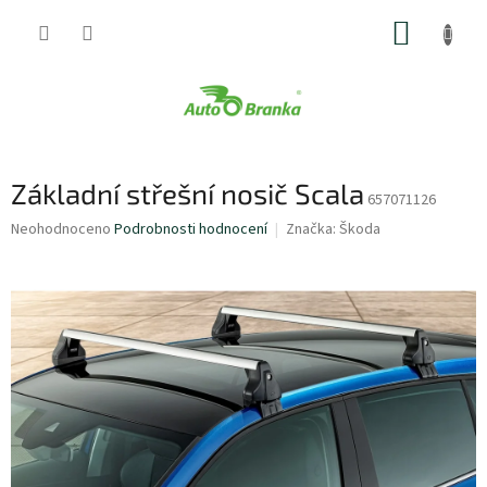
Přejít
NÁKUP
na
obsah
KOŠÍK
Základní střešní nosič Scala
657071126
Průměrné
Neohodnoceno
Podrobnosti hodnocení
Značka:
Škoda
hodnocení
produktu
je
0,0
z
5
hvězdiček.