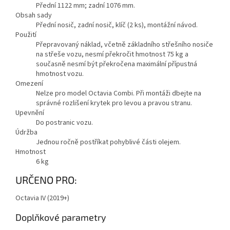
Přední 1122 mm; zadní 1076 mm.
Obsah sady
Přední nosič, zadní nosič, klíč (2 ks), montážní návod.
Použití
Přepravovaný náklad, včetně základního střešního nosiče
na střeše vozu, nesmí překročit hmotnost 75 kg a
současně nesmí být překročena maximální přípustná
hmotnost vozu.
Omezení
Nelze pro model Octavia Combi. Při montáži dbejte na
správné rozlišení krytek pro levou a pravou stranu.
Upevnění
Do postranic vozu.
Údržba
Jednou ročně postříkat pohyblivé části olejem.
Hmotnost
6
kg
URČENO PRO:
Octavia IV (2019+)
Doplňkové parametry