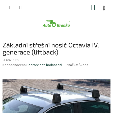
Přejít
NÁKUP
na
obsah
KOŠÍK
Základní střešní nosič Octavia IV.
generace (liftback)
5E6071126
Průměrné
Neohodnoceno
Podrobnosti hodnocení
Značka:
Škoda
hodnocení
produktu
je
0,0
z
5
hvězdiček.