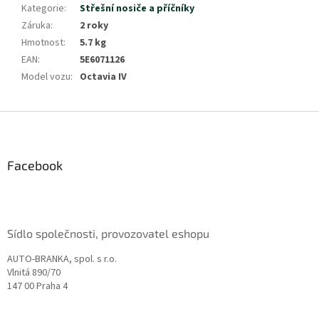
Kategorie
:
Střešní nosiče a příčníky
Záruka
:
2 roky
Hmotnost
:
5.7 kg
EAN
:
5E6071126
Model vozu
:
Octavia IV
Z
á
p
a
Facebook
t
í
Sídlo společnosti, provozovatel eshopu
AUTO-BRANKA, spol. s r.o.
Vlnitá 890/70
147 00 Praha 4