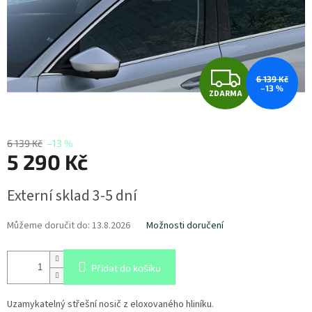
Z
6 139 Kč
–13 %
ZDARMA
D
A
6 139 Kč
–13 %
5 290 Kč
R
Měrná
M
Externí sklad 3-5 dní
cena:
A
Můžeme doručit do:
13.8.2026
Možnosti doručení
Přidat do košíku
Uzamykatelný střešní nosič z eloxovaného hliníku.