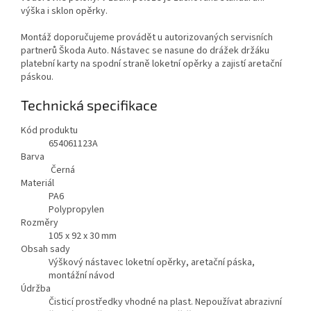
výška i sklon opěrky.
Montáž doporučujeme provádět u autorizovaných servisních
partnerů Škoda Auto. Nástavec se nasune do drážek držáku
platební karty na spodní straně loketní opěrky a zajistí aretační
páskou.
Technická specifikace
Kód produktu
654061123A
Barva
Černá
Materiál
PA6
Polypropylen
Rozměry
105 x 92 x 30 mm
Obsah sady
Výškový nástavec loketní opěrky, aretační páska,
montážní návod
Údržba
Čisticí prostředky vhodné na plast. Nepoužívat abrazivní