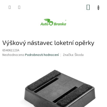
Přejít
NÁKUP
na
obsah
KOŠÍK
Výškový nástavec loketní opěrky
654061123A
Průměrné
Neohodnoceno
Podrobnosti hodnocení
Značka:
Škoda
hodnocení
produktu
je
0,0
z
5
hvězdiček.