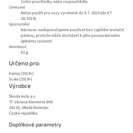
čisticí prostředky nebo rozpouštědla.
Omezení
Nelze použít pro vozy vyrobené do 8.7. 2019 (do KT
28/2019).
Upozornění
Nástavec nedoporučujeme používat bez zajištění aretační
páskou, protože může docházet k jeho posouvání nebo
úplnému vysunutí.
Hmotnost
82
g
Určeno pro:
Kamiq (2019+)
Scala (2019+)
Výrobce
Škoda Auto a.s.
Tř. Václava Klementa 869
293 01, Mladá Boleslav
Česká republika
Doplňkové parametry