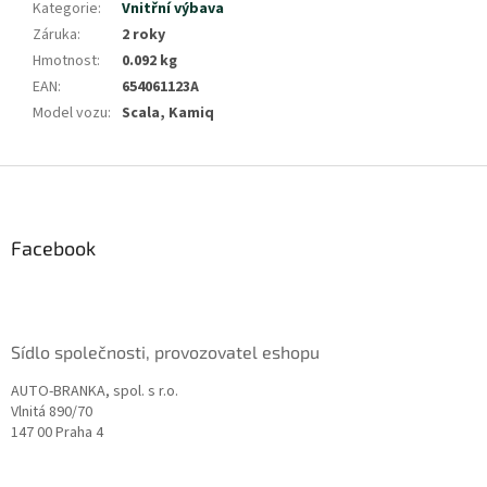
Kategorie
:
Vnitřní výbava
Záruka
:
2 roky
Hmotnost
:
0.092 kg
EAN
:
654061123A
Model vozu
:
Scala, Kamiq
Z
á
p
a
Facebook
t
í
Sídlo společnosti, provozovatel eshopu
AUTO-BRANKA, spol. s r.o.
Vlnitá 890/70
147 00 Praha 4