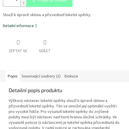
Slouží k úpravě sklonu a přizvednutí loketní opěrky.
Detailní informace
ZEPTAT SE
SDÍLET
Popis
Související soubory (1)
Diskuze
Detailní popis produktu
Výškový nástavec loketní opěrky slouží k úpravě sklonu a
přizvednutí loketní opěrky. Tím se umožní její optimální využití i
pro vysoké řidiče. Pro vysunutí loketní opěrky do zvýšené
polohy musí být nástavec nad horní hranou úložné schránky. Ve
vysunuté poloze (s nástavcem) je loketní opěrka přizvednutá do
vodorovné polohy. V zadní poloze je zachována standardní