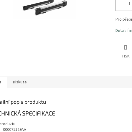
Pro přepr
Detailní 
TISK
s
Diskuze
ailní popis produktu
CHNICKÁ SPECIFIKACE
produktu
000071129AA