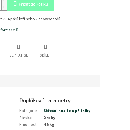
Přidat do košíku
avu 4 párů lyží nebo 2 snowboardů.
informace
ZEPTAT SE
SDÍLET
Doplňkové parametry
Kategorie
:
Střešní nosiče a příčníky
Záruka
:
2 roky
Hmotnost
:
4.5 kg