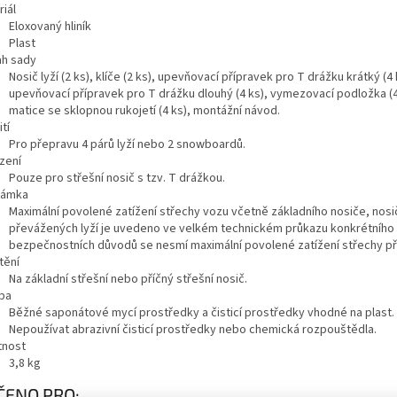
iál
Eloxovaný hliník
Plast
h sady
Nosič lyží (2 ks), klíče (2 ks), upevňovací přípravek pro T drážku krátký (4 
upevňovací přípravek pro T drážku dlouhý (4 ks), vymezovací podložka (4
matice se sklopnou rukojetí (4 ks), montážní návod.
tí
Pro přepravu 4 párů lyží nebo 2 snowboardů.
zení
Pouze pro střešní nosič s tzv. T drážkou.
námka
Maximální povolené zatížení střechy vozu včetně základního nosiče, nosič
převážených lyží je uvedeno ve velkém technickém průkazu konkrétního 
bezpečnostních důvodů se nesmí maximální povolené zatížení střechy př
tění
Na základní střešní nebo příčný střešní nosič.
ba
Běžné saponátové mycí prostředky a čisticí prostředky vhodné na plast.
Nepoužívat abrazivní čisticí prostředky nebo chemická rozpouštědla.
nost
3,8
kg
ČENO PRO: