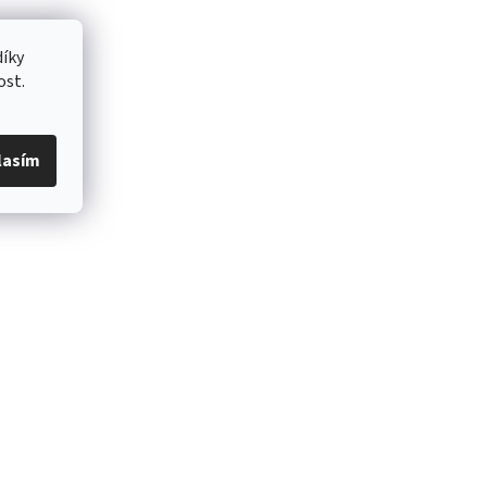
íky
ost.
lasím