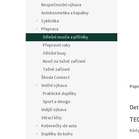
n
Bezpečnostní výbava
e
Autokosmetika a kapaliny
l
Cyklistika
Přeprava
Střešní nosiče a příčníky
Přepravní vaky
Střešní boxy
Nosič na tažné zařízení
Tažné zařízení
Škoda Connect
Vnitřní výbava
Popi
Praktické doplňky
Sport a design
Det
Vnější výbava
Stírací lišty
TE
Koberečky do auta
Kód 
Doplňky do kufru