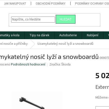
JAK NAKUPOVAT
OBCHODNÍ PODMÍNKY
PODMÍNKY OCHRANY OS
HLEDAT
matiky a kola
Tipy na dárek
Autobaterie
Nabíjení
ní nosiče a příčníky
Uzamykatelný nosič lyží a snowboardů
mykatelný nosič lyží a snowboardů
00007
né
noceno
Podrobnosti hodnocení
Značka:
Škoda
ní
5 0
u
Měrná
Extern
cena:
ek.
Můžeme d