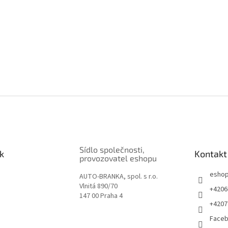
Sídlo společnosti,
k
Kontakt
provozovatel eshopu
esho
AUTO-BRANKA, spol. s r.o.
Vlnitá 890/70
+4206
147 00 Praha 4
+4207
Face