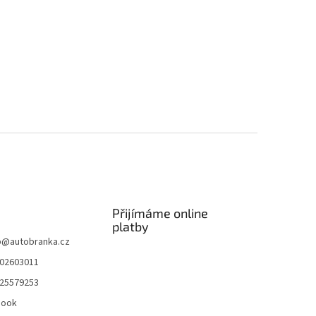
Přijímáme online
platby
p
@
autobranka.cz
02603011
25579253
book