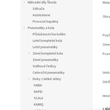
Náhradní díly Škoda
Mater
Stěrače
Autobaterie
Obsa
Provozní kapaliny
Pneumatiky a kola
Příslušenství ke kolům
Použi
Letní kompletní kola
Ome
Letní pneumatiky
Zimní kompletní kola
Poz
Zimní pneumatiky
Sněhové řetězy
Umís
Celoroční pneumatiky
Disky z lehké slitiny
Údrž
FABIA
RAPID
Hmot
SCALA
KAMIQ
UR