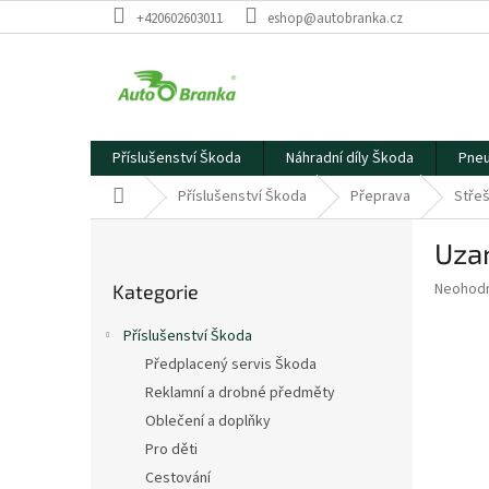
Přejít
+420602603011
eshop@autobranka.cz
na
obsah
Příslušenství Škoda
Náhradní díly Škoda
Pneu
Domů
Příslušenství Škoda
Přeprava
Střeš
P
Uza
o
Přeskočit
s
Průměr
Neohod
Kategorie
kategorie
t
hodnoce
r
produkt
Příslušenství Škoda
a
je
Předplacený servis Škoda
0,0
n
z
Reklamní a drobné předměty
n
5
í
Oblečení a doplňky
hvězdič
p
Pro děti
a
Cestování