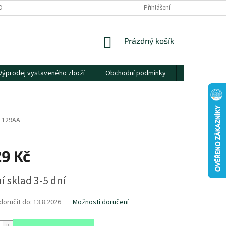
OBNÍCH ÚDAJŮ
Přihlášení
NÁKUPNÍ
Prázdný košík
KOŠÍK
Výprodej vystaveného zboží
Obchodní podmínky
Kontakty
1129AA
29 Kč
í sklad 3-5 dní
oručit do:
13.8.2026
Možnosti doručení