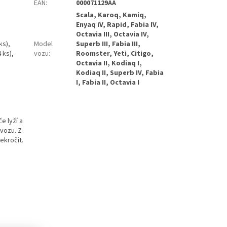
EAN
:
000071129AA
Scala, Karoq, Kamiq,
Enyaq iV, Rapid, Fabia IV,
Octavia III, Octavia IV,
ks),
Model
Superb III, Fabia III,
 ks),
vozu
:
Roomster, Yeti, Citigo,
Octavia II, Kodiaq I,
Kodiaq II, Superb IV, Fabia
I, Fabia II, Octavia I
e lyží a
vozu. Z
ekročit.