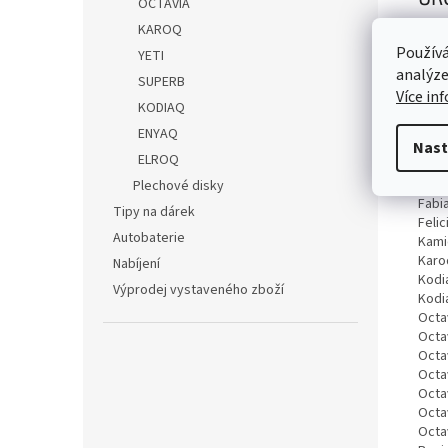
OCTAVIA
KAROQ
Citig
Používá
Citig
YETI
Enya
analýze
SUPERB
Fabia
Více in
KODIAQ
Fabia
Fabia
ENYAQ
Nast
Fabia
ELROQ
Fabia
Fabia
Plechové disky
Fabia
Tipy na dárek
Felic
Autobaterie
Kami
Karo
Nabíjení
Kodia
Výprodej vystaveného zboží
Kodia
Octav
Octav
Octav
Octav
Octav
Octav
Octav