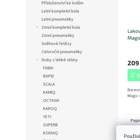
Příslušenství ke kolům
Letní kompletní kola
Letní pneumatiky
Zimní kompletní kola
Lakov
Zimní pneumatiky
Magic
Sněhové řetězy
Celoroční pneumatiky
Disky z lehké slitiny
209
FABIA
D
RAPID
SCALA
Barevn
KAMIQ
Magic 
OCTAVIA
KAROQ
YETI
Popi
SUPERB
KODIAQ
Používá