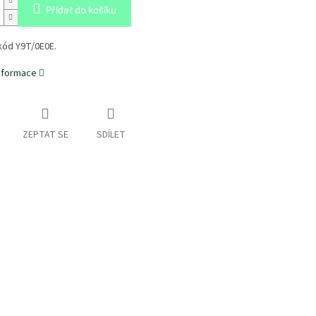
Přidat do košíku
kód Y9T/0E0E.
informace
ZEPTAT SE
SDÍLET