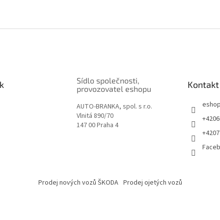
Sídlo společnosti,
k
Kontakt
provozovatel eshopu
esho
AUTO-BRANKA, spol. s r.o.
Vlnitá 890/70
+4206
147 00 Praha 4
+4207
Face
Prodej nových vozů ŠKODA
Prodej ojetých vozů