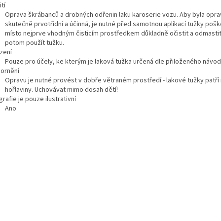
tí
Oprava škrábanců a drobných odřenin laku karoserie vozu. Aby byla opra
skutečně prvotřídní a účinná, je nutné před samotnou aplikací tužky poš
místo nejprve vhodným čisticím prostředkem důkladně očistit a odmastit
potom použít tužku.
zení
Pouze pro účely, ke kterým je laková tužka určená dle přiloženého návodu
ornění
Opravu je nutné provést v dobře větraném prostředí - lakové tužky patří
hořlaviny. Uchovávat mimo dosah dětí!
rafie je pouze ilustrativní
Ano