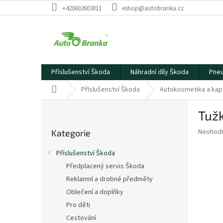
Přejít
+420602603011
eshop@autobranka.cz
na
obsah
Příslušenství Škoda
Náhradní díly Škoda
Pneu
Domů
Příslušenství Škoda
Autokosmetika a kap
P
Tužk
o
Přeskočit
s
Průměr
Neohod
Kategorie
kategorie
t
hodnoce
r
produkt
Příslušenství Škoda
a
je
Předplacený servis Škoda
0,0
n
z
Reklamní a drobné předměty
n
5
í
Oblečení a doplňky
hvězdič
p
Pro děti
a
Cestování