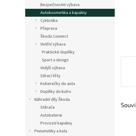
n
Bezpečnostní výbava
e
Autokosmetika a kapaliny
l
Cyklistika
Přeprava
Škoda Connect
Vnitřní výbava
Praktické doplňky
Sport a design
Vnější výbava
Stírací lišty
Koberečky do auta
Doplňky do kufru
Náhradní díly Škoda
Souvi
Stěrače
Autobaterie
Provozní kapaliny
Pneumatiky a kola