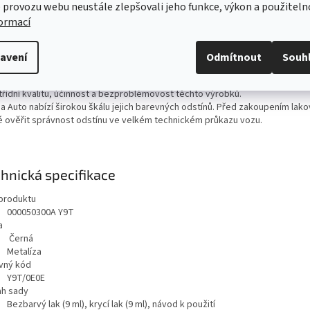
ailní popis produktu
 provozu webu neustále zlepšovali jeho funkce, výkon a použiteln
formací
kosmetika z nabídky Škoda Originální příslušenství představuje pestrou ko
kové autokosmetiky, která Vám pomůže profesionálně pečovat o váš vůz. 
kce se řadí i lakové stužky, které Vám pomůžou odstranit nejen vlasové šk
avení
Odmítnout
Souh
karoserie, ale zaretušovat i drobné odřeniny.
tné lakové tužky procházejí náročnými laboratorními testy a zkouškami, jež
třídní kvalitu, účinnost a bezproblémovost těchto výrobků.
a Auto nabízí širokou škálu jejich barevných odstínů. Před zakoupením lako
é ověřit správnost odstínu ve velkém technickém průkazu vozu.
hnická specifikace
produktu
000050300A Y9T
a
Černá
Metalíza
vný kód
Y9T/0E0E
h sady
Bezbarvý lak (9 ml), krycí lak (9 ml), návod k použití