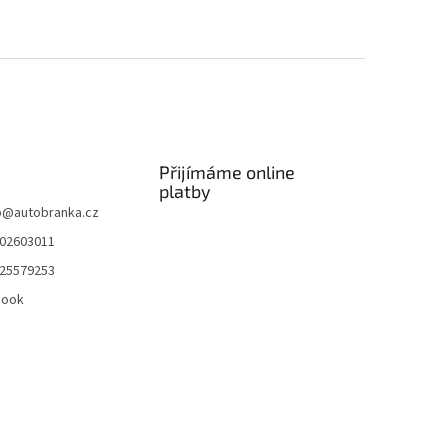
Přijímáme online
platby
p
@
autobranka.cz
02603011
25579253
book