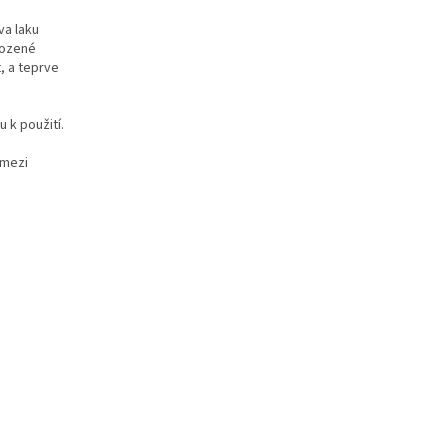
va laku
kozené
, a teprve
 k použití.
 mezi