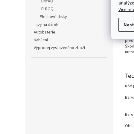
Det
ENYAQ
analýze
ELROQ
Více in
Auto
Plechové disky
špič
kole
Tipy na dárek
Nast
laku 
Autobaterie
Samo
Nabíjení
prvo
Škod
Výprodej vystaveného zboží
nutn
Tec
Kód 
Barv
Bare
Obsa