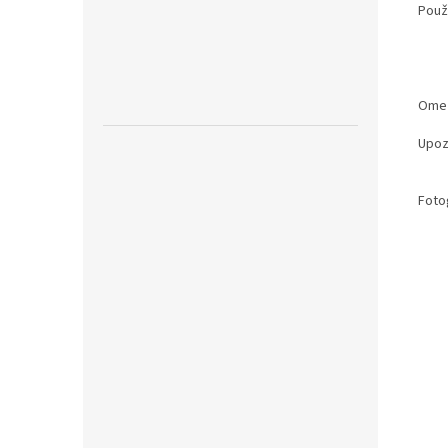
Použi
Ome
Upoz
Fotog