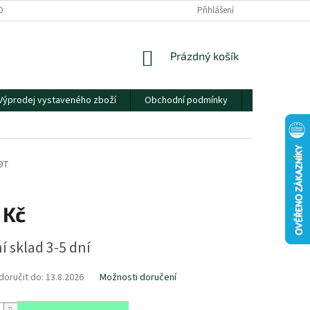
OBNÍCH ÚDAJŮ
Přihlášení
NÁKUPNÍ
Prázdný košík
KOŠÍK
Výprodej vystaveného zboží
Obchodní podmínky
Kontakty
9T
 Kč
í sklad 3-5 dní
oručit do:
13.8.2026
Možnosti doručení