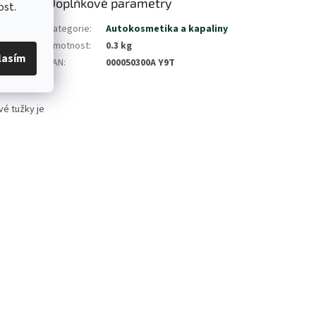
Doplňkové parametry
ost.
lekci
Kategorie
:
Autokosmetika a kapaliny
Do této
Hmotnost
:
0.3 kg
rábance na
lasím
EAN
:
000050300A Y9T
 zaručují
vé tužky je