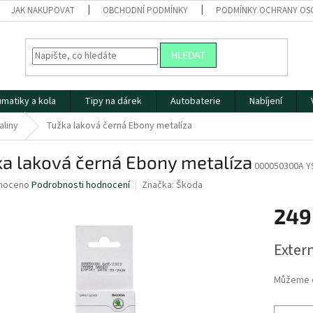
JAK NAKUPOVAT
OBCHODNÍ PODMÍNKY
PODMÍNKY OCHRANY OS
HLEDAT
matiky a kola
Tipy na dárek
Autobaterie
Nabíjení
aliny
Tužka laková černá Ebony metalíza
a laková černá Ebony metalíza
000050300A Y
né
noceno
Podrobnosti hodnocení
Značka:
Škoda
ní
249
u
Měrná
Extern
cena:
ek.
Můžeme d