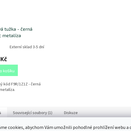
á tužka - černá
 metalíza
Externí sklad 3-5 dní
 Kč
o košíku
ý kód F9R/1Z1Z - černá
metalíza.
s
Související soubory (1)
Diskuze
me cookies, abychom Vám umožnili pohodlné prohlížení webu a d