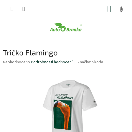
Přejít
NÁKUP
na
obsah
KOŠÍK
Tričko Flamingo
Průměrné
Neohodnoceno
Podrobnosti hodnocení
Značka:
Škoda
hodnocení
produktu
je
0,0
z
5
hvězdiček.