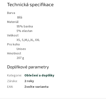
Technická specifikace
Barva
Bílá
Materiál
95% bavlna
5% elastan
Velikost
XS, S,M,L,XL, XXL
Pro koho
Unisex
Hmotnost
207
g
Doplňkové parametry
Kategorie
:
Oblečení a doplňky
Záruka
:
2 roky
EAN
:
Zvolte variantu
Z
á