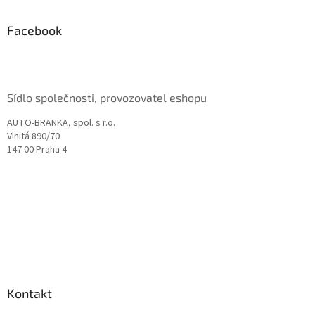
p
a
Facebook
t
í
Sídlo společnosti, provozovatel eshopu
AUTO-BRANKA, spol. s r.o.
Vlnitá 890/70
147 00 Praha 4
Kontakt