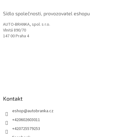
Sídlo společnosti, provozovatel eshopu
AUTO-BRANKA, spol. s r.o.
Vlnitá 890/70
147 00 Praha 4
Kontakt
eshop
@
autobranka.cz
+420602603011
+420725579253