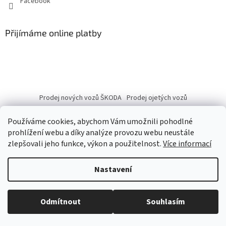
Facebook
Přijímáme online platby
Prodej nových vozů ŠKODA
Prodej ojetých vozů
Používáme cookies, abychom Vám umožnili pohodlné
prohlížení webu a díky analýze provozu webu neustále
zlepšovali jeho funkce, výkon a použitelnost.
Více informací
Vytvořil Shoptet
Nastavení
Copyright 2026
eshop.autobranka.cz
. Všechna práva vyhrazena.
Odmítnout
Souhlasím
Upravit nastavení cookies