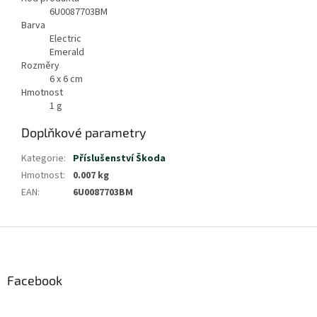
6U0087703BM
Barva
Electric
Emerald
Rozměry
6 x 6 cm
Hmotnost
1
g
Doplňkové parametry
Kategorie
:
Příslušenství Škoda
Hmotnost
:
0.007 kg
EAN
:
6U0087703BM
Z
á
p
a
Facebook
t
í