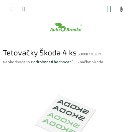
Přejít
NÁKUP
na
obsah
KOŠÍK
Tetovačky Škoda 4 ks
6U0087703BM
Průměrné
Neohodnoceno
Podrobnosti hodnocení
Značka:
Škoda
hodnocení
produktu
je
0,0
z
5
hvězdiček.