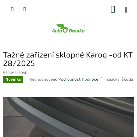
Přejít
NÁKUP
na
obsah
KOŠÍK
Tažné zařízení sklopné Karoq -od KT
28/2025
57A092160AB
Průměrné
Neohodnoceno
Podrobnosti hodnocení
Značka:
Škoda
Novinka
hodnocení
produktu
je
0,0
z
5
hvězdiček.