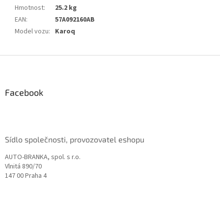
Hmotnost
:
25.2 kg
EAN
:
57A092160AB
Model vozu
:
Karoq
Z
á
p
a
Facebook
t
í
Sídlo společnosti, provozovatel eshopu
AUTO-BRANKA, spol. s r.o.
Vlnitá 890/70
147 00 Praha 4