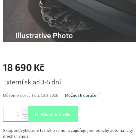
18 690 Kč
Měrná
Externí sklad 3-5 dní
cena:
Můžeme doručit do:
13.8.2026
Možnosti doručení
Přidat do košíku
Sklopení/vyklopení tažného ramena zajišťuje jednoduchý automatický
mechanismus.