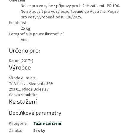
Omezení
Nelze pro vozy bez přípravy pro tažné zařízení - PR 1D0.
Nelze použít pro vozy exportované do Austrálie. Pouze
pro vozy vyrobené od KT 28/2025.
Hmotnost
25
kg
Fotografie je pouze ilustrativní
Ano
Zobrazit
Určeno pro:
méně
Karoq (2017+)
Výrobce
Škoda Auto a.s.
Tř. Václava Klementa 869
293 01, Mladá Boleslav
Česká republika
Ke stažení
Doplňkové parametry
Kategorie
:
Tažné zařízení
Záruka
:
2 roky