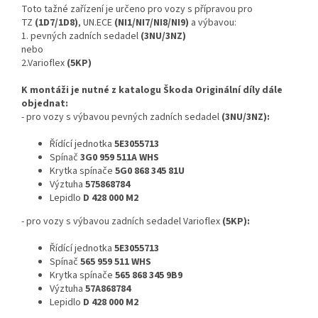
Toto tažné zařízení je určeno pro vozy s přípravou pro
TZ
(1D7/1D8)
, UN.ECE
(NI1/NI7/NI8/NI9)
a výbavou:
1. pevných zadních sedadel
(3NU/3NZ)
nebo
2.Varioflex
(5KP)
K montáži je nutné z katalogu Škoda Originální díly dále
objednat:
- pro vozy s výbavou pevných zadních sedadel
(3NU/3NZ):
Řídící jednotka
5E3055713
Spínač
3G0 959 511A WHS
Krytka spínače
5G0 868 345 81U
Výztuha
575868784
Lepidlo
D 428 000 M2
- pro vozy s výbavou zadních sedadel Varioflex
(5KP):
Řídící jednotka
5E3055713
Spínač
565 959 511 WHS
Krytka spínače
565 868 345 9B9
Výztuha
57A868784
Lepidlo
D 428 000 M2