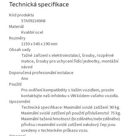
Technická specifikace
Kód produktu
57A092160AB
Materiál
Kvalitní ocel
Rozměry
1150 x 540 x 190 mm
Obsah sady
Tažné zařízení s elektroinstalací, šrouby, rozpěrné
matice, šrouby pro uchycení řídící jednotky, montážní
návod
Doporučená profesionální instalace
Ano
Použití
Pro ověření kompatibility s Vaším vozidlem, prosím
kontaktujte naši infolinku s VIN kódem vašeho vozidla.
Upozornění
Technická specifikace: Maximální svislé zatížení: 90 kg.
Maximální svislé zatížení při použití příslušenství: 75 kg.
Maximální tažená hmotnost (brzděného/nebrzděného)
přívěsu i maximální svislé zatížení nakulový čep jsou
uvedeny v technickém průkazu vozu.