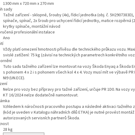
1300 mm x 720 mm x 270 mm
h sady
Tažné zařízení - sklopné, šrouby (4x), řídicí jednotka (obj. č. 5H2907383D),
spínače, spínač, 2x šroub pro uchycení řídicí jednotky, matice rozpěrná (2
krytky spínače, montážní návod
ručená profesionální instalace
Ano
tí
Vždy platí omezení hmotnosti přívěsu dle technického průkazu vozu. Max
svislé zatížení: 75 kg (závisí na technických parametrech konkrétního vozi
ornění
Tuto sadu tažného zařízení lze montovat na vozy Škoda Enyaq a Škoda 
s pohonem 4 x 2 i s pohonem všech kol 4 x 4. Vozy musí mít ve výbavě PR
NI9 (UN.ECE).
zení
Nelze pro vozy bez přípravy pro tažné zařízení, určuje PR 1D0. Na vozy 
KT 16/2024 nelze dodatečně namontovat.
námka
Vzhledem k náročnosti pracovního postupu a následné aktivaci tažného z
(kód je uveden v Katalogu náhradních dílů ETKA) je nutné provést montáž
autorizovaných servisních partnerů Škoda.
nost
28
kg
azit