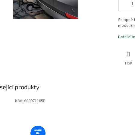
Sklopné t
model En
Detailní 
TISK
sející produkty
Kód:
000071105P
15 915
Kč