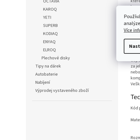
kter
OCTAVIA
homo
KAROQ
auto
Používá
YETI
zaklo
analýze
tažn
SUPERB
Více in
přís
KODIAQ
ENYAQ
Nast
Varo
ELROQ
Vzhl
Plechové disky
dopo
Tipy na dárek
za j
nebo
Autobaterie
komp
Nabíjení
Vešk
Výprodej vystaveného zboží
Tec
Kód 
Mater
Roz