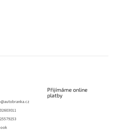
Přijímáme online
platby
p
@
autobranka.cz
02603011
25579253
book