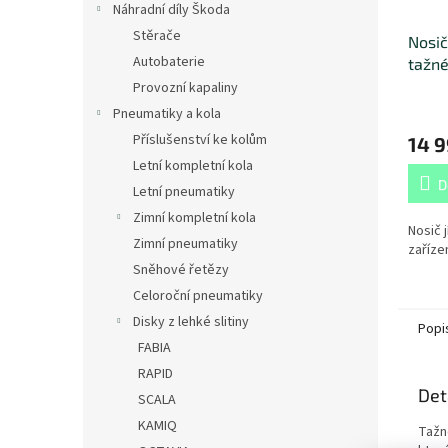
Náhradní díly Škoda
Stěrače
Nosič
Autobaterie
tažné
Provozní kapaliny
Pneumatiky a kola
Příslušenství ke kolům
14 9
Letní kompletní kola
D
Letní pneumatiky
Zimní kompletní kola
Nosič 
Zimní pneumatiky
zařízen
Sněhové řetězy
Celoroční pneumatiky
Disky z lehké slitiny
Popi
FABIA
RAPID
Det
SCALA
KAMIQ
Tažn