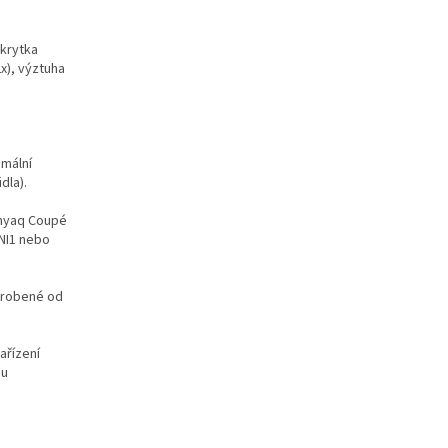
 krytka
x), výztuha
imální
dla).
Enyaq Coupé
 NI1 nebo
vyrobené od
ařízení
 u