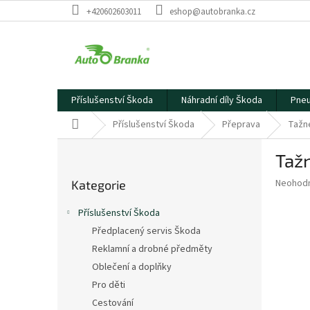
Přejít
+420602603011
eshop@autobranka.cz
na
obsah
Příslušenství Škoda
Náhradní díly Škoda
Pneu
Domů
Příslušenství Škoda
Přeprava
Tažné
P
Tažn
o
Přeskočit
s
Průměr
Neohod
Kategorie
kategorie
t
hodnoce
r
produkt
Příslušenství Škoda
a
je
Předplacený servis Škoda
0,0
n
z
Reklamní a drobné předměty
n
5
í
Oblečení a doplňky
hvězdič
p
Pro děti
a
Cestování