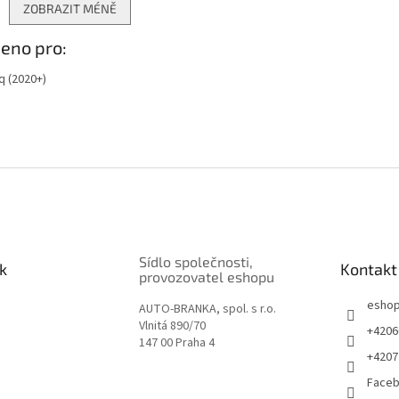
ZOBRAZIT MÉNĚ
ě
eno pro:
q (2020+)
Sídlo společnosti,
k
Kontakt
provozovatel eshopu
esho
AUTO-BRANKA, spol. s r.o.
Vlnitá 890/70
+4206
147 00 Praha 4
+4207
Face