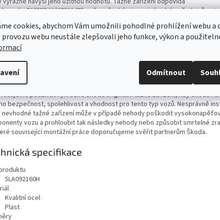
é výrazně navýší jeho užitnou hodnotu. Tažné zařízení odpovídá
logacím
E1*55R01/07*2947*
a všem českým i mezinárodním předpisům. J
matický mechanismus zajistí sklopení tažného ramena do funkční polohy a 
me cookies, abychom Vám umožnili pohodlné prohlížení webu a d
pení tažného ramena zpět pod nárazník při jeho nepoužívání. Při jízdě do za
 provozu webu neustále zlepšovali jeho funkce, výkon a použiteln
ým zařízením bez připojeného přívěsu je nutné vždy respektovat zákonné 
formací
lušné země.
avení
Odmítnout
Souh
vání pro vozy Enyaq:
edem ke specifické konstrukci vozidel vybavených vysokonapěťovým aku
ručujeme používat výhradně Škoda originální tažné zařízení, kdy Škoda Auto
eho bezpečnost, spolehlivost a vhodnost pro tento typ vozů. Nesprávně in
 nevhodné tažné zařízení může v případě nehody poškodit vysokonapěťo
onenty vozu a prohloubit tak následky nehody nebo způsobit smrtelné zra
eré související montážní práce doporučujeme svěřit partnerům Škoda.
hnická specifikace
produktu
5LA092160H
iál
Kvalitní ocel
Plast
měry