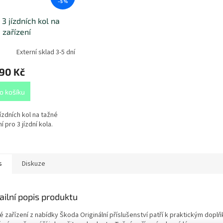
–5 %
 3 jízdních kol na
 zařízení
Externí sklad 3-5 dní
90 Kč
o košíku
jízdních kol na tažné
í pro 3 jízdní kola.
s
Diskuze
ailní popis produktu
é zařízení z nabídky Škoda Originální příslušenství patří k praktickým dopl