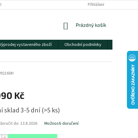
OBNÍCH ÚDAJŮ
Přihlášení
NÁKUPNÍ
Prázdný košík
KOŠÍK
Výprodej vystaveného zboží
Obchodní podmínky
Kontakty
092160H
090 Kč
í sklad 3-5 dní
(
>5 ks
)
oručit do:
13.8.2026
Možnosti doručení