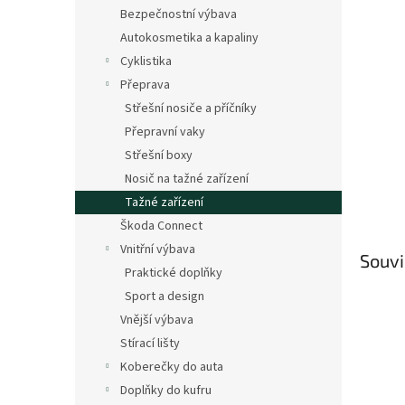
n
Bezpečnostní výbava
e
Autokosmetika a kapaliny
l
Cyklistika
Přeprava
Střešní nosiče a příčníky
Přepravní vaky
Střešní boxy
Nosič na tažné zařízení
Tažné zařízení
Škoda Connect
Vnitřní výbava
Souvi
Praktické doplňky
Sport a design
Vnější výbava
Stírací lišty
Koberečky do auta
Doplňky do kufru