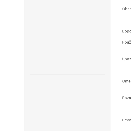
Obsa
Dopo
Použi
Upoz
Ome
Poz
Hmot
Zobr