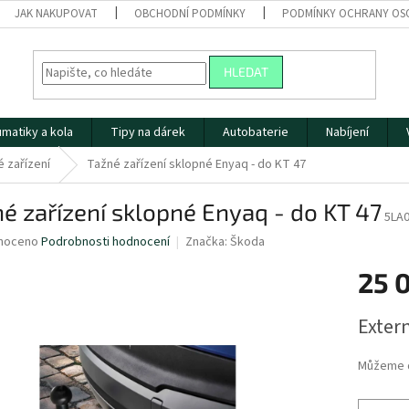
JAK NAKUPOVAT
OBCHODNÍ PODMÍNKY
PODMÍNKY OCHRANY OS
HLEDAT
matiky a kola
Tipy na dárek
Autobaterie
Nabíjení
 zařízení
Tažné zařízení sklopné Enyaq - do KT 47
é zařízení sklopné Enyaq - do KT 47
5LA
né
noceno
Podrobnosti hodnocení
Značka:
Škoda
ní
25 
u
Měrná
Extern
cena:
ek.
Můžeme d