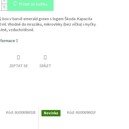
Přidat do košíku
ý box v barvě emerald green s logem Škoda. Kapacita
 ml. Vhodné do mrazáku, mikrovlnky (bez víčka) i myčky.
tné, vzduchotěsné.
informace
ZEPTAT SE
SDÍLET
Kód:
6U0069601B
Kód:
6U0069601F
Novinka