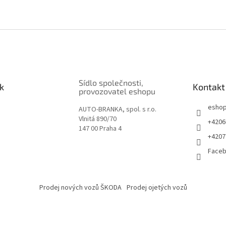
Sídlo společnosti,
k
Kontakt
provozovatel eshopu
esho
AUTO-BRANKA, spol. s r.o.
Vlnitá 890/70
+4206
147 00 Praha 4
+4207
Face
Prodej nových vozů ŠKODA
Prodej ojetých vozů