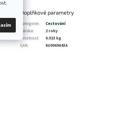
ost.
Doplňkové parametry
Kategorie
:
Cestování
lasím
Záruka
:
2 roky
Hmotnost
:
0.023 kg
EAN
:
6U0069643A