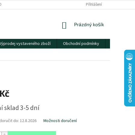
OBNÍCH ÚDAJŮ
Přihlášení
NÁKUPNÍ
Prázdný košík
KOŠÍK
Výprodej vystaveného zboží
Obchodní podmínky
Kontakty
 Kč
í sklad 3-5 dní
oručit do:
12.8.2026
Možnosti doručení