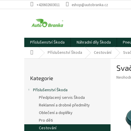
Přejít
+420602603011
eshop@autobranka.cz
na
obsah
Příslušenství Škoda
Náhradní díly Škoda
Pneu
Domů
Příslušenství Škoda
Cestování
Svač
P
Sva
o
Přeskočit
s
Průměr
Neohod
Kategorie
kategorie
t
hodnoce
r
produkt
Příslušenství Škoda
a
je
Předplacený servis Škoda
0,0
n
z
Reklamní a drobné předměty
n
5
í
Oblečení a doplňky
hvězdič
p
Pro děti
a
Cestování