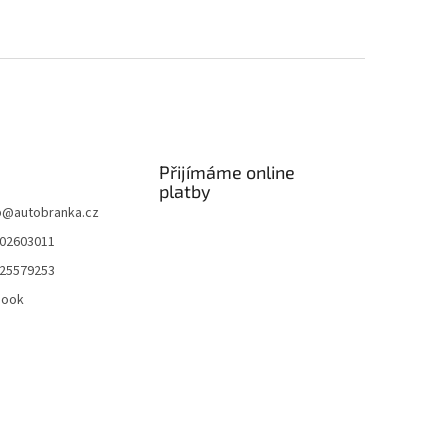
Přijímáme online
platby
p
@
autobranka.cz
02603011
25579253
book