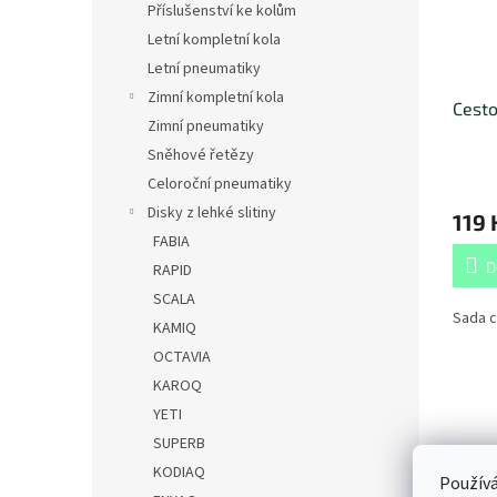
Příslušenství ke kolům
Letní kompletní kola
Letní pneumatiky
Zimní kompletní kola
Cesto
Zimní pneumatiky
Sněhové řetězy
Celoroční pneumatiky
Disky z lehké slitiny
119 
FABIA
D
RAPID
SCALA
Sada c
KAMIQ
OCTAVIA
KAROQ
YETI
SUPERB
Popi
KODIAQ
Používá