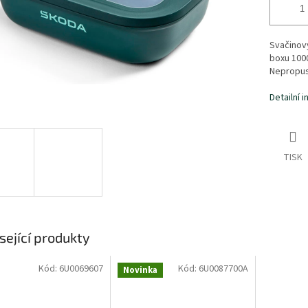
Svačinov
boxu 1000
Nepropus
Detailní 
TISK
sející produkty
Kód:
6U0069607
Kód:
6U0087700A
Novinka