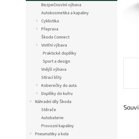
n
Bezpečnostní výbava
e
Autokosmetika a kapaliny
l
Cyklistika
Přeprava
Škoda Connect
Vnitřní výbava
Praktické doplňky
Sport a design
Vnější výbava
Stírací lišty
Koberečky do auta
Doplňky do kufru
Náhradní díly Škoda
Souvi
Stěrače
Autobaterie
Provozní kapaliny
Pneumatiky a kola