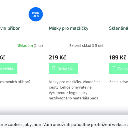
159 Kč
–25 %
vní příbor
Misky pro mazlíčky
Skleněná
Skladem
(
1 ks
)
Externí sklad 3-5 dní
Kč
219 Kč
189 Kč
o košíku
Do košíku
Do ko
estovních příborů.
Misky pro mazlíčky. Vhodné na
Zcela zdra
cesty. Lehce omyvatelné.
Vyrobeno z hygienicky
nezávadného materiálu.Sada
obsahuje dvě silikonové
skládací misky v textilním
obalu. Tištěné logo...
s
Diskuze
me cookies, abychom Vám umožnili pohodlné prohlížení webu a d