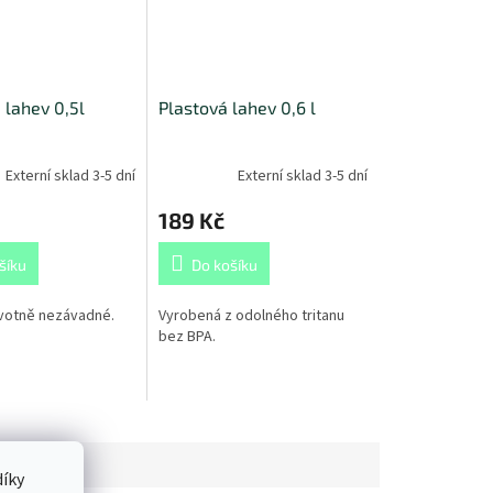
 lahev 0,5l
Plastová lahev 0,6 l
Externí sklad 3-5 dní
Externí sklad 3-5 dní
189 Kč
šíku
Do košíku
votně nezávadné.
Vyrobená z odolného tritanu
bez BPA.
íky