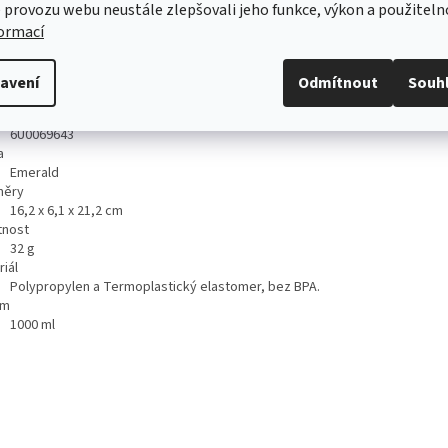
 provozu webu neustále zlepšovali jeho funkce, výkon a použiteln
formací
ailní popis produktu
hnická specifikace
avení
Odmítnout
Souh
produktu
6U0069643
a
Emerald
měry
16,2 x 6,1 x 21,2 cm
nost
32
g
iál
Polypropylen a Termoplastický elastomer, bez BPA.
em
1000
ml