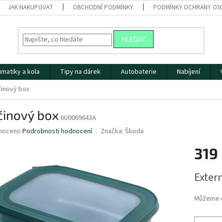
JAK NAKUPOVAT
OBCHODNÍ PODMÍNKY
PODMÍNKY OCHRANY OS
HLEDAT
matiky a kola
Tipy na dárek
Autobaterie
Nabíjení
inový box
činový box
6U0069643A
né
noceno
Podrobnosti hodnocení
Značka:
Škoda
ní
319
u
Měrná
Extern
cena:
ek.
Můžeme d