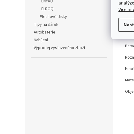
ENYAQ
analýze
ELROQ
Více in
Det
Plechové disky
Tec
Tipy na dárek
Nast
Autobaterie
Kód 
Nabíjení
Barv
Výprodej vystaveného zboží
Roz
Hmot
Mater
Obj