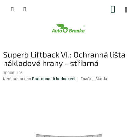
Přejít
NÁKUP
na
obsah
KOŠÍK
Superb Liftback VI.: Ochranná lišta
nákladové hrany - stříbrná
3P3061195
Průměrné
Neohodnoceno
Podrobnosti hodnocení
Značka:
Škoda
hodnocení
produktu
je
0,0
z
5
hvězdiček.