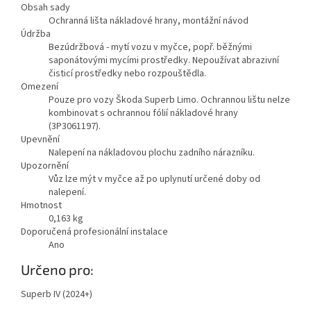
Obsah sady
Ochranná lišta nákladové hrany, montážní návod
Údržba
Bezúdržbová - mytí vozu v myčce, popř. běžnými
saponátovými mycími prostředky. Nepoužívat abrazivní
čisticí prostředky nebo rozpouštědla.
Omezení
Pouze pro vozy Škoda Superb Limo. Ochrannou lištu nelze
kombinovat s ochrannou fólií nákladové hrany
(3P3061197).
Upevnění
Nalepení na nákladovou plochu zadního nárazníku.
Upozornění
Vůz lze mýt v myčce až po uplynutí určené doby od
nalepení.
Hmotnost
0,163
kg
Doporučená profesionální instalace
Ano
Zobrazit
Určeno pro:
méně
Superb IV (2024+)