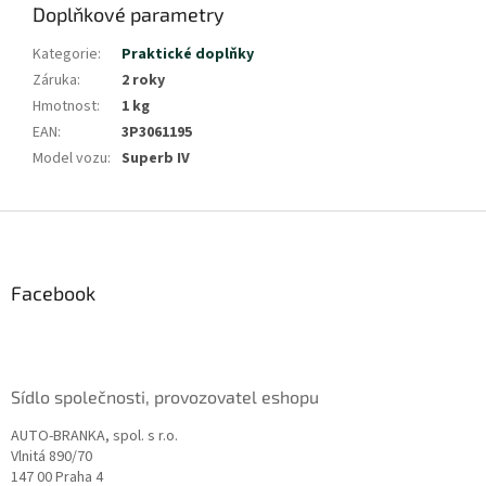
Doplňkové parametry
Kategorie
:
Praktické doplňky
Záruka
:
2 roky
Hmotnost
:
1 kg
EAN
:
3P3061195
Model vozu
:
Superb IV
Z
á
p
a
Facebook
t
í
Sídlo společnosti, provozovatel eshopu
AUTO-BRANKA, spol. s r.o.
Vlnitá 890/70
147 00 Praha 4