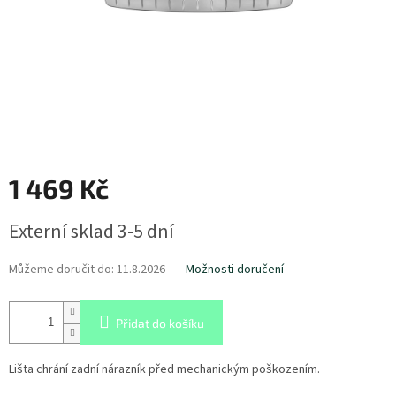
1 469 Kč
Měrná
Externí sklad 3-5 dní
cena:
Můžeme doručit do:
11.8.2026
Možnosti doručení
Přidat do košíku
Lišta chrání zadní nárazník před mechanickým poškozením.