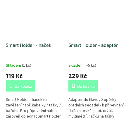
Smart Holder - háček
Smart Holder - adaptér
Skladem
(
1 ks
)
Skladem
(
>5 ks
)
119 Kč
229 Kč
Do košíku
Do košíku
Smart Holder - háček na
Adaptér do hlavové opěrky
zavěšení např. kabelky / tašky /
předních sedadel - k připevnění
baťohu. Pro připevnění nutno
dalších prvků (např. držák
zároveň objednat Smart Holder
multimédií, háčku na tašky,
- adaptér.
ramínko na sako...) Omezení:
Smart Holder adaptér nelze