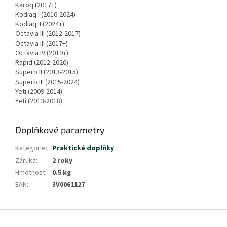
Karoq (2017+)
Kodiaq I (2016-2024)
Kodiaq II (2024+)
Octavia III (2012-2017)
Octavia III (2017+)
Octavia IV (2019+)
Rapid (2012-2020)
Superb II (2013-2015)
Superb III (2015-2024)
Yeti (2009-2014)
Yeti (2013-2018)
Doplňkové parametry
Kategorie
:
Praktické doplňky
Záruka
:
2 roky
Hmotnost
:
0.5 kg
EAN
:
3V0061127
Z
á