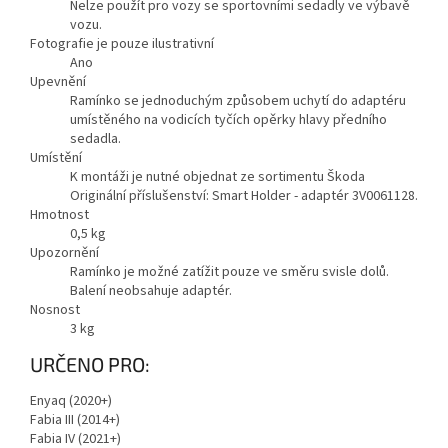
Nelze použít pro vozy se sportovními sedadly ve výbavě
vozu.
Fotografie je pouze ilustrativní
Ano
Upevnění
Ramínko se jednoduchým způsobem uchytí do adaptéru
umístěného na vodicích tyčích opěrky hlavy předního
sedadla.
Umístění
K montáži je nutné objednat ze sortimentu Škoda
Originální příslušenství: Smart Holder - adaptér 3V0061128.
Hmotnost
0,5
kg
Upozornění
Ramínko je možné zatížit pouze ve směru svisle dolů.
Balení neobsahuje adaptér.
Nosnost
3
kg
Zobrazit
URČENO PRO:
méně
Enyaq (2020+)
Fabia III (2014+)
Fabia IV (2021+)