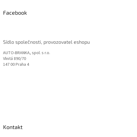
p
a
Facebook
t
í
Sídlo společnosti, provozovatel eshopu
AUTO-BRANKA, spol. s r.o.
Vlnitá 890/70
147 00 Praha 4
Kontakt