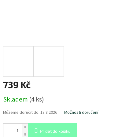
739 Kč
Měrná
Skladem
(
4 ks
)
cena:
Můžeme doručit do:
13.8.2026
Možnosti doručení
Přidat do košíku