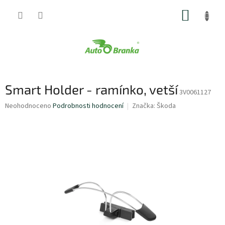
Přejít
NÁKUP
na
obsah
KOŠÍK
Smart Holder - ramínko, vetší
3V0061127
Průměrné
Neohodnoceno
Podrobnosti hodnocení
Značka:
Škoda
hodnocení
produktu
je
0,0
z
5
hvězdiček.