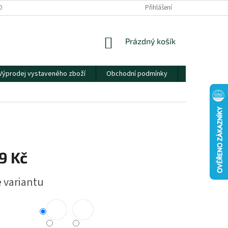
OBNÍCH ÚDAJŮ
Přihlášení
NÁKUPNÍ
Prázdný košík
KOŠÍK
Výprodej vystaveného zboží
Obchodní podmínky
Kontakty
9 Kč
e variantu