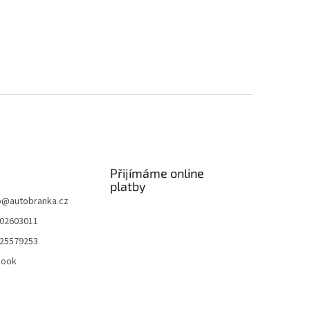
Přijímáme online
platby
p
@
autobranka.cz
02603011
25579253
book