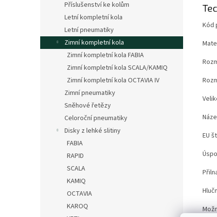
Příslušenství ke kolům
Tec
Letní kompletní kola
Kód 
Letní pneumatiky
Zimní kompletní kola
Mater
Zimní kompletní kola FABIA
Rozm
Zimní kompletní kola SCALA/KAMIQ
Zimní kompletní kola OCTAVIA IV
Rozm
Zimní pneumatiky
Velik
Sněhové řetězy
Náze
Celoroční pneumatiky
Disky z lehké slitiny
EU št
FABIA
Úspo
RAPID
SCALA
Přil
KAMIQ
Hluč
OCTAVIA
KAROQ
Možn