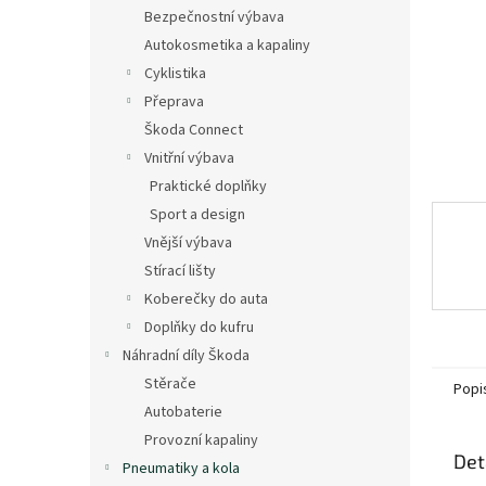
n
Bezpečnostní výbava
e
Autokosmetika a kapaliny
l
Cyklistika
Přeprava
Škoda Connect
Vnitřní výbava
Praktické doplňky
Sport a design
Vnější výbava
Stírací lišty
Koberečky do auta
Doplňky do kufru
Náhradní díly Škoda
Stěrače
Popi
Autobaterie
Provozní kapaliny
Det
Pneumatiky a kola