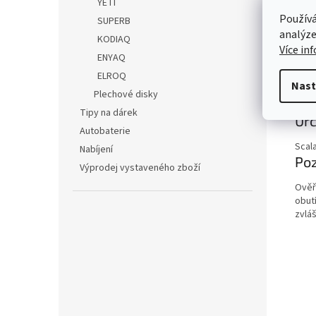
YETI
Syst
Používá
SUPERB
analýze
KODIAQ
DOT
Více in
ENYAQ
Dopo
ELROQ
Nast
Plechové disky
Zobr
Tipy na dárek
Urč
mén
Autobaterie
Scala
Nabíjení
Po
Výprodej vystaveného zboží
Ověř
obut
zvláš