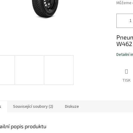
Můžeme d
Pneum
W462 
Detailní 
TISK
s
Související soubory (2)
Diskuze
ailní popis produktu