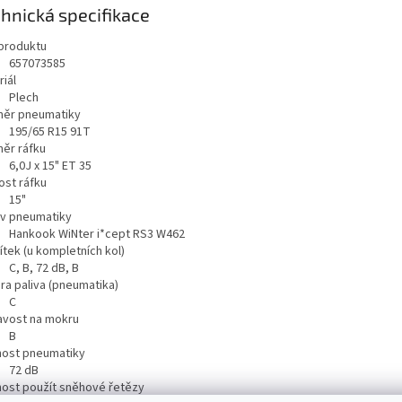
hnická specifikace
produktu
657073585
iál
Plech
ěr pneumatiky
195/65 R15 91T
ěr ráfku
6,0J x 15" ET 35
ost ráfku
15"
v pneumatiky
Hankook WiNter i*cept RS3 W462
ítek (u kompletních kol)
C, B, 72 dB, B
ra paliva (pneumatika)
C
navost na mokru
B
nost pneumatiky
72
dB
ost použít sněhové řetězy