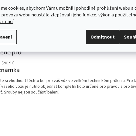
Ano
ém monitorování tlaku TPMS (RDKS)
me cookies, abychom Vám umožnili pohodlné prohlížení webu a d
Ne
 provozu webu neustále zlepšovali jeho funkce, výkon a použiteln
formací
2024
ručení
Možnost použití kol pro daný vůz je třeba ověřit ve velkém technickém p
avení
Odmítnout
Souh
vozu, který naleznete na Portálu občana.
azit
eno pro:
ě
 (2019+)
známka
te si vhodnost těchto kol pro váš vůz ve velkém technickém průkazu. Pro 
í vašeho vozu je nutno objednat kompletní kolo určené pro pravou a pro le
ť. Šrouby nejsou součástí balení.