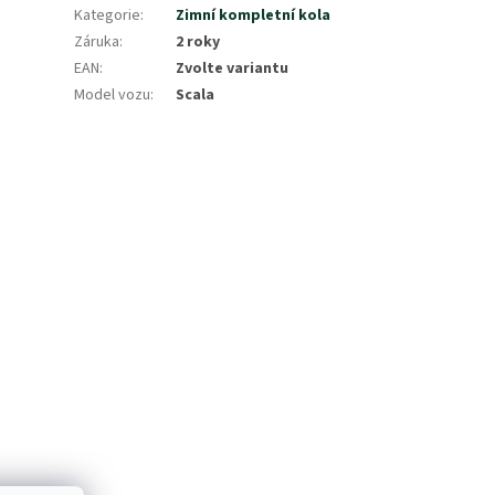
Kategorie
:
Zimní kompletní kola
Záruka
:
2 roky
EAN
:
Zvolte variantu
Model vozu
:
Scala