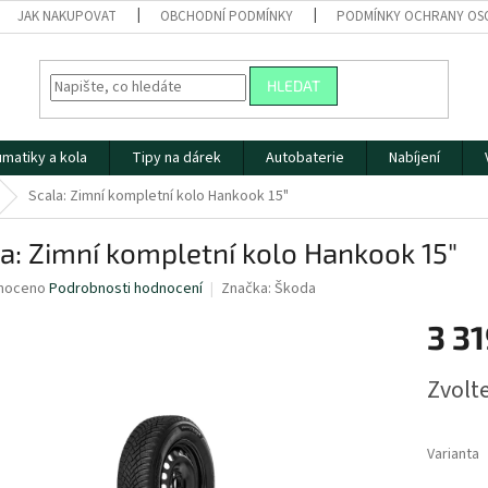
JAK NAKUPOVAT
OBCHODNÍ PODMÍNKY
PODMÍNKY OCHRANY OS
HLEDAT
matiky a kola
Tipy na dárek
Autobaterie
Nabíjení
Scala: Zimní kompletní kolo Hankook 15"
a: Zimní kompletní kolo Hankook 15"
né
noceno
Podrobnosti hodnocení
Značka:
Škoda
ní
3 31
u
Měrná
Zvolt
cena:
ek.
Varianta