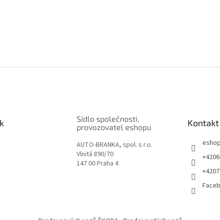
Sídlo společnosti,
k
Kontakt
provozovatel eshopu
esho
AUTO-BRANKA, spol. s r.o.
Vlnitá 890/70
+4206
147 00 Praha 4
+4207
Face