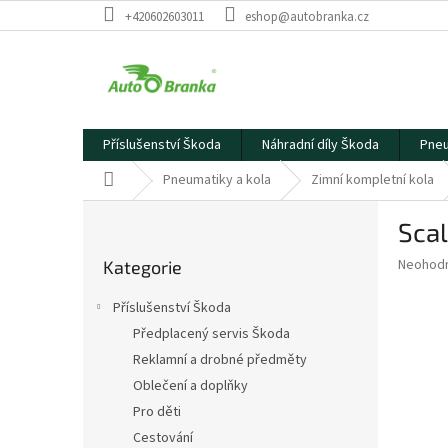
Přejít
+420602603011
eshop@autobranka.cz
na
obsah
Příslušenství Škoda
Náhradní díly Škoda
Pneu
Domů
Pneumatiky a kola
Zimní kompletní kola
P
Scal
o
Přeskočit
s
Průměr
Neohod
Kategorie
kategorie
t
hodnoce
r
produkt
Příslušenství Škoda
a
je
Předplacený servis Škoda
0,0
n
z
Reklamní a drobné předměty
n
5
í
Oblečení a doplňky
hvězdič
p
Pro děti
a
Cestování