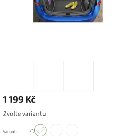
1 199 Kč
Měrná
Zvolte variantu
cena:
Varianta