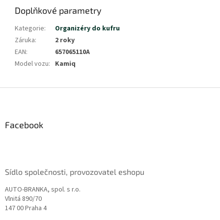
Doplňkové parametry
Kategorie
:
Organizéry do kufru
Záruka
:
2 roky
EAN
:
657065110A
Model vozu
:
Kamiq
Z
á
p
a
Facebook
t
í
Sídlo společnosti, provozovatel eshopu
AUTO-BRANKA, spol. s r.o.
Vlnitá 890/70
147 00 Praha 4