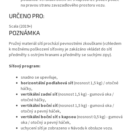
na pravou stranu zavazadlového prostoru vozu.
URČENO PRO:
Scala (2019+)
POZNÁMKA
Pružný materiál sítí prochází pevnostními zkouškami (vzhledem
k možnému poškození síťoviny je zakázáno vkládat do sítí
předměty s ostrými hranami a předměty se suchými zipy).
Síťový program:
snadno se upevňuje,
horizontální podlahová síť
(nosnost 1,5 kg) / otočné
háčky,
vertikální zadní síť
(nosnost 1,5 kg) - gumová oka /
otočné háčky,
vertikální boční síť
(nosnost 1,5 kg) - gumová oka /
otočný a pevný háček,
vertikální boční síť s kapsou
(nosnost 0,5 kg) - gumová
oka / otočný a pevný háček,
uchycení sítí je zobrazeno v Návodu k obsluze vozu.