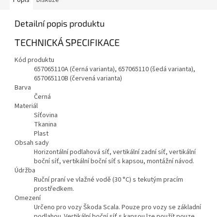
Popis
Diskuze
Detailní popis produktu
TECHNICKÁ SPECIFIKACE
Kód produktu
657065110A (černá varianta), 657065110 (šedá varianta),
657065110B (červená varianta)
Barva
Černá
Materiál
Síťovina
Tkanina
Plast
Obsah sady
Horizontální podlahová síť, vertikální zadní síť, vertikální
boční síť, vertikální boční síť s kapsou, montážní návod.
Údržba
Ruční praní ve vlažné vodě (30 °C) s tekutým pracím
prostředkem.
Omezení
Určeno pro vozy Škoda Scala. Pouze pro vozy se základní
podlahou. Vertikální boční síť s kapsou lze použít pouze