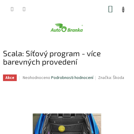
Přejít
NÁKUP
na
obsah
KOŠÍK
Scala: Síťový program - více
barevných provedení
Průměrné
Neohodnoceno
Podrobnosti hodnocení
Značka:
Škoda
Akce
hodnocení
produktu
je
0,0
z
5
hvězdiček.