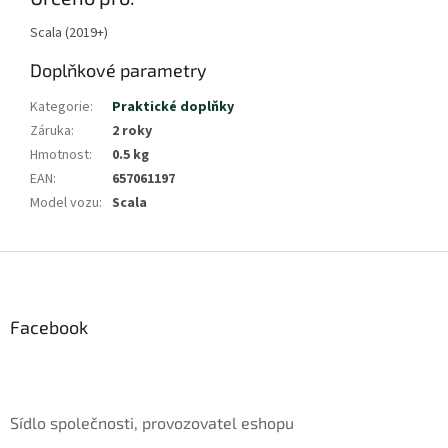
Scala (2019+)
Doplňkové parametry
Kategorie
:
Praktické doplňky
Záruka
:
2 roky
Hmotnost
:
0.5 kg
EAN
:
657061197
Model vozu
:
Scala
Z
á
p
a
Facebook
t
í
Sídlo společnosti, provozovatel eshopu