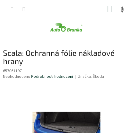
Přejít
NÁKUP
na
obsah
KOŠÍK
Scala: Ochranná fólie nákladové
hrany
657061197
Průměrné
Neohodnoceno
Podrobnosti hodnocení
Značka:
Škoda
hodnocení
produktu
je
0,0
z
5
hvězdiček.