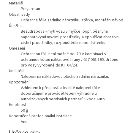
Materiál
Polyuretan
Obsah sady
Ochranná fólie zadního nárazníku, stěrka, montážní návod.
Údržba
Bezúdržbová - mytí vozu v myčce, popř. běžnými
saponátovými mycími prostředky. Nepoužívat abrazivní
čisticí prostředky, rozpouštědla nebo drátěnku.
Omezení
Ochrannou fólii není možné použít v kombinaci s
ochrannou lištou nákladové hrany / 657 061 195. Určeno
pro vozy vyrobené do KT 04/24.
Umístění
Nalepení na nákladovou plochu zadního nárazníku.
Upozornění
Vzhledem k přesnosti a kvalitě nalepení fólie
doporučujeme provádět lepení výhradně u
autorizovaných servisních partnerů Škoda Auto.
Hmotnost
50
g
Doporučená profesionální instalace
Ano
Zobrazit
Určeno pro:
mén