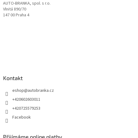
AUTO-BRANKA, spol. s r.o.
Vlnitá 890/70
147 00 Praha 4
Kontakt
eshop
@
autobranka.cz
+420602603011
+420725579253
Facebook
Přijímáme online platby