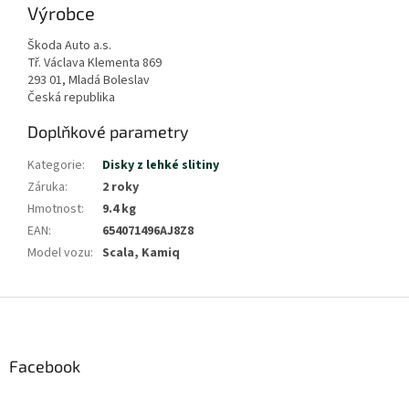
Výrobce
Škoda Auto a.s.
Tř. Václava Klementa 869
293 01, Mladá Boleslav
Česká republika
Doplňkové parametry
Kategorie
:
Disky z lehké slitiny
Záruka
:
2 roky
Hmotnost
:
9.4 kg
EAN
:
654071496AJ8Z8
Model vozu
:
Scala, Kamiq
Z
á
p
a
Facebook
t
í