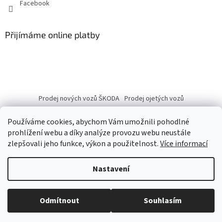
Facebook
Přijímáme online platby
Prodej nových vozů ŠKODA
Prodej ojetých vozů
Používáme cookies, abychom Vám umožnili pohodlné
prohlížení webu a díky analýze provozu webu neustále
zlepšovali jeho funkce, výkon a použitelnost.
Více informací
Vytvořil Shoptet
Nastavení
Copyright 2026
eshop.autobranka.cz
. Všechna práva vyhrazena.
Odmítnout
Souhlasím
Upravit nastavení cookies