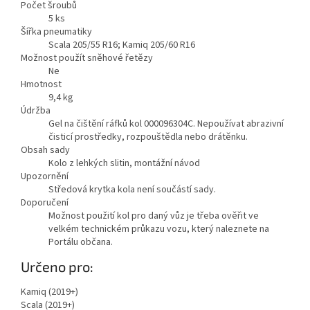
Počet šroubů
5
ks
Šířka pneumatiky
Scala 205/55 R16; Kamiq 205/60 R16
Možnost použít sněhové řetězy
Ne
Hmotnost
9,4
kg
Údržba
Gel na čištění ráfků kol 000096304C. Nepoužívat abrazivní
čisticí prostředky, rozpouštědla nebo drátěnku.
Obsah sady
Kolo z lehkých slitin, montážní návod
Upozornění
Středová krytka kola není součástí sady.
Doporučení
Možnost použití kol pro daný vůz je třeba ověřit ve
velkém technickém průkazu vozu, který naleznete na
Portálu občana.
Zobrazit
Určeno pro:
méně
Kamiq (2019+)
Scala (2019+)