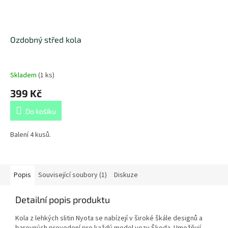
Ozdobný střed kola
Skladem
(
1 ks
)
399 Kč
Do košíku
Balení 4 kusů.
Popis
Související soubory (1)
Diskuze
Detailní popis produktu
Kola z lehkých slitin Nyota se nabízejí v široké škále designů a
barevných provedení pro každý model vozu Škoda. Umožňují