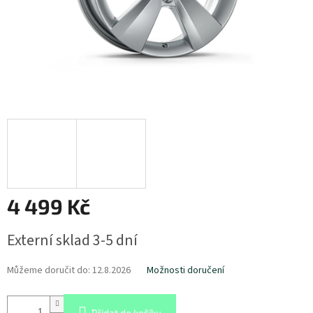
4 499 Kč
Měrná
Externí sklad 3-5 dní
cena:
Můžeme doručit do:
12.8.2026
Možnosti doručení
Přidat do košíku