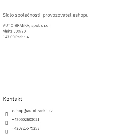
Sídlo společnosti, provozovatel eshopu
AUTO-BRANKA, spol. s r.o.
Vlnitá 890/70
147 00 Praha 4
Kontakt
eshop
@
autobranka.cz
+420602603011
+420725579253