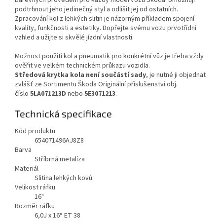
podtrhnout jeho jedinečný styl a odlišit jej od ostatních.
Zpracování kol z lehkých slitin je názorným příkladem spojení
kvality, funkčnosti a estetiky. Dopřejte svému vozu prvotřídní
vzhled a užijte si skvělé jízdní vlastnosti.
Možnost použití kol a pneumatik pro konkrétní vůz je třeba vždy
ověřit ve velkém technickém průkazu vozidla.
Středová krytka kola není součástí sady
, je nutné ji objednat
zvlášť ze Sortimentu Škoda Originální příslušenství obj.
číslo
5LA071213D
nebo
5E3071213
.
Technická specifikace
Kód produktu
654071496AJ8Z8
Barva
Stříbrná metalíza
Materiál
Slitina lehkých kovů
Velikost ráfku
16"
Rozměr ráfku
6,0J x 16“ ET 38