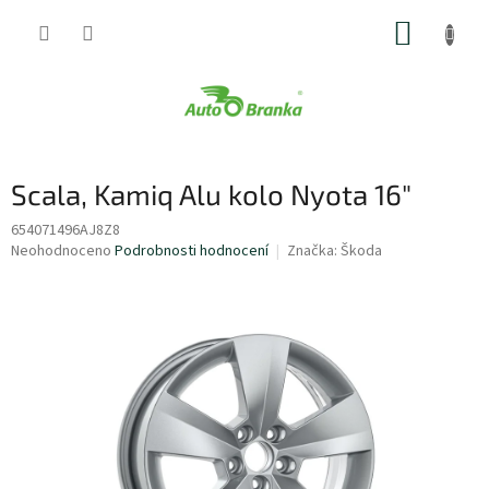
Přejít
NÁKUP
na
obsah
KOŠÍK
Scala, Kamiq Alu kolo Nyota 16"
654071496AJ8Z8
Průměrné
Neohodnoceno
Podrobnosti hodnocení
Značka:
Škoda
hodnocení
produktu
je
0,0
z
5
hvězdiček.