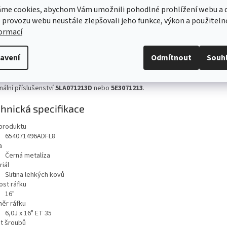
me cookies, abychom Vám umožnili pohodlné prohlížení webu a d
z lehkých slitin Nanuq ze sortimentu Škoda Originální příslušenství se nabíze
 provozu webu neustále zlepšovali jeho funkce, výkon a použiteln
 designů a barevných provedení. Umožňují podtrhnout jedinečný styl vozu a 
tatních. Dopřejte svému vozu prvotřídní vzhled a užijte si skvělé jízdní vlas
formací
ost použití kol a pneumatik pro konkrétní vůz Škoda je vždy třeba ověřit 
avení
Odmítnout
Souh
nickém průkazu vozidla.
dová krytka kola není součástí sady
a je nutné ji objednat z nabídky Šk
nální příslušenství
5LA071213D
nebo
5E3071213
.
hnická specifikace
produktu
654071496ADFL8
a
Černá metalíza
iál
Slitina lehkých kovů
ost ráfku
16"
ěr ráfku
6,0J x 16" ET 35
t šroubů