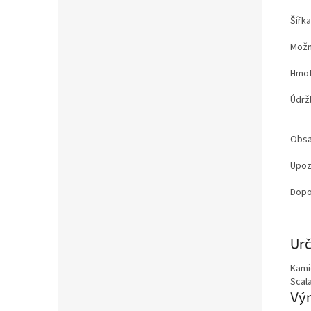
Šířk
Možn
Hmot
Údrž
Obsa
Upoz
Dopo
Zobr
Urč
mén
Kami
Scala
Vý