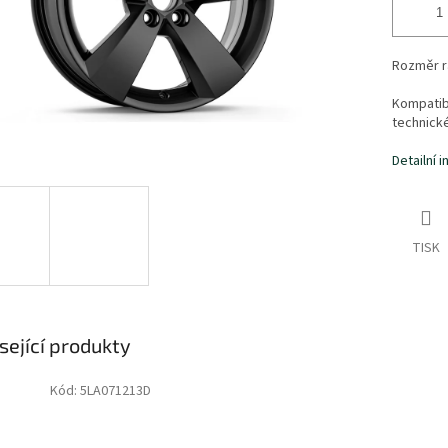
Rozměr rá
Kompatibi
technick
Detailní 
TISK
sející produkty
Kód:
5LA071213D