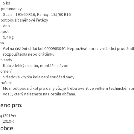
5
ks
a pneumatiky
Scala - 195/60 R16; Kamiq - 195/60 R16
ost použít sněhové řetězy
Ano
nost
9,4
kg
ba
Gel na čištění ráfků kol 000096304C. Nepoužívat abrazivní čisticí prostřed
rozpouštědla nebo drátěnku.
h sady
Kolo z lehkých slitin, montážní návod
ornění
Středová krytka kola není součástí sady.
ručení
Možnost použití kol pro daný vůz je třeba ověřit ve velkém technickém p
vozu, který naleznete na Portálu občana.
azit
eno pro:
ě
q (2019+)
 (2019+)
robce