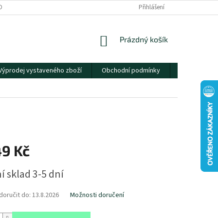
OBNÍCH ÚDAJŮ
Přihlášení
NÁKUPNÍ
Prázdný košík
KOŠÍK
Výprodej vystaveného zboží
Obchodní podmínky
Kontakty
49 Kč
í sklad 3-5 dní
oručit do:
13.8.2026
Možnosti doručení