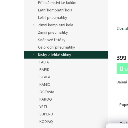
Příslušenství ke kolům
Letní kompletní kola
Letní pneumatiky
Zimní kompletní kola
Ozdob
Zimní pneumatiky
Sněhové řetězy
Celoroční pneumatiky
Disky z lehké slitiny
399
FABIA
D
RAPID
SCALA
Balení 
KAMIQ
OCTAVIA
KAROQ
Popi
YETI
SUPERB
KODIAQ
Det