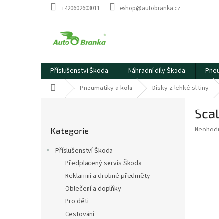
Přejít
+420602603011
eshop@autobranka.cz
na
obsah
Příslušenství Škoda
Náhradní díly Škoda
Pneu
Domů
Pneumatiky a kola
Disky z lehké slitiny
P
Scal
o
Přeskočit
s
Průměr
Neohod
Kategorie
kategorie
t
hodnoce
r
produkt
Příslušenství Škoda
a
je
Předplacený servis Škoda
0,0
n
z
Reklamní a drobné předměty
n
5
í
Oblečení a doplňky
hvězdič
p
Pro děti
a
Cestování