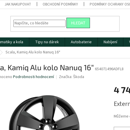
JAK NAKUPOVAT
OBCHODNÍ PODMÍNKY
PODMÍNKY OCHRANY OS
HLEDAT
matiky a kola
Tipy na dárek
Autobaterie
Nabíjení
Scala, Kamiq Alu kolo Nanuq 16“
a, Kamiq Alu kolo Nanuq 16“
654071496ADFL8
né
noceno
Podrobnosti hodnocení
Značka:
Škoda
ní
4 7
u
Měrná
Extern
cena:
ek.
Můžeme d