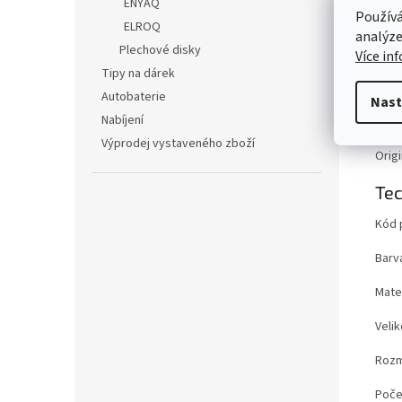
ENYAQ
Používá
Kola 
ELROQ
analýze
škále
Plechové disky
od os
Více in
Tipy na dárek
Možn
Autobaterie
Nast
tech
Nabíjení
Stře
Výprodej vystaveného zboží
Origi
Tec
Kód 
Barv
Mater
Velik
Rozm
Poče