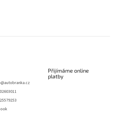
Přijímáme online
platby
p
@
autobranka.cz
02603011
25579253
book