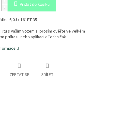
Přidat do košíku
fku: 6,0J x 16" ET 35
litu s Vaším vozem si prosím ověřte ve velkém
ém průkazu nebo aplikaci eTechničák.
informace
ZEPTAT SE
SDÍLET