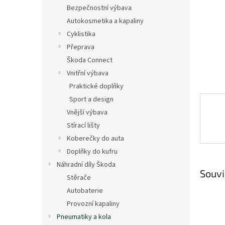
n
Bezpečnostní výbava
e
Autokosmetika a kapaliny
l
Cyklistika
Přeprava
Škoda Connect
Vnitřní výbava
Praktické doplňky
Sport a design
Vnější výbava
Stírací lišty
Koberečky do auta
Doplňky do kufru
Náhradní díly Škoda
Souvi
Stěrače
Autobaterie
Provozní kapaliny
Pneumatiky a kola