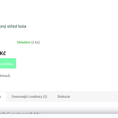
ný střed kola
Skladem
(
1 ks
)
 Kč
o košíku
4 kusů.
s
Související soubory (1)
Diskuze
ailní popis produktu