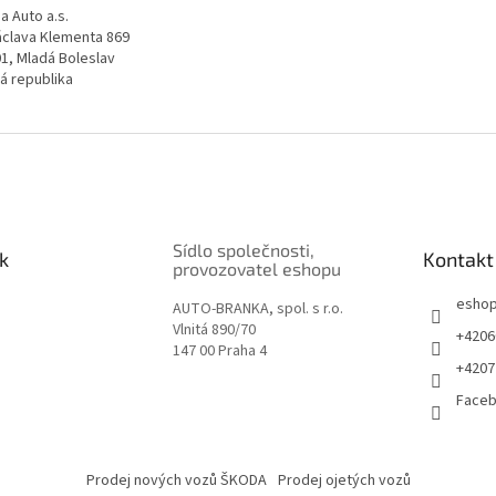
a Auto a.s.
Václava Klementa 869
01, Mladá Boleslav
á republika
Sídlo společnosti,
k
Kontakt
provozovatel eshopu
esho
AUTO-BRANKA, spol. s r.o.
Vlnitá 890/70
+4206
147 00 Praha 4
+4207
Face
Prodej nových vozů ŠKODA
Prodej ojetých vozů