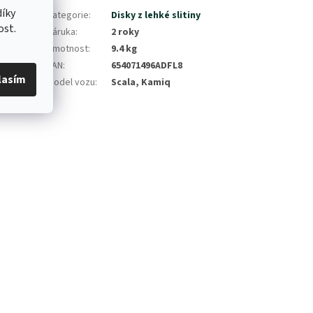
íky
jí v široké
Kategorie
:
Disky z lehké slitiny
ost.
odlišit jej
Záruka
:
2 roky
tnosti.
Hmotnost
:
9.4 kg
EAN
:
654071496ADFL8
ve velkém
lasím
Model vozu
:
Scala, Kamiq
oda