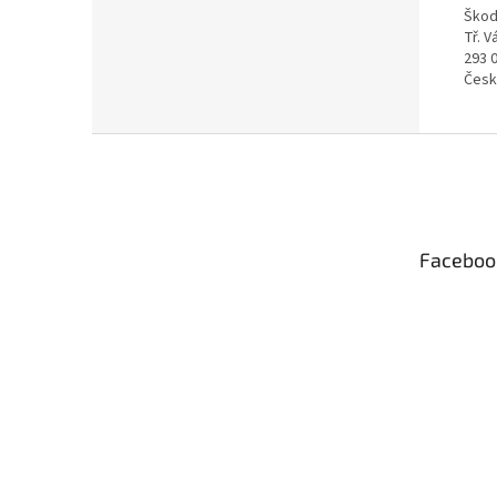
Škod
Tř. 
293 
Česk
Z
á
p
a
t
Faceboo
í