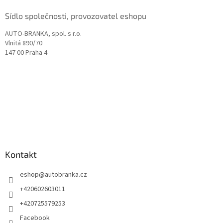
Sídlo společnosti, provozovatel eshopu
AUTO-BRANKA, spol. s r.o.
Vlnitá 890/70
147 00 Praha 4
Kontakt
eshop
@
autobranka.cz
+420602603011
+420725579253
Facebook