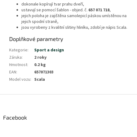
dokonale kopírují tvar prahu dveří,
ustavují se pomocí šablon - objed. č.
657 071 718
,
jejich poloha je zajištěna samolepicí páskou umístěnou na
jejich spodní straně,
jsou vyrobeny z kvalitní slitiny hliníku, zdobí je nápis Scala.
Doplňkové parametry
Kategorie
:
Sport a design
Záruka
:
2 roky
Hmotnost
:
0.2 kg
EAN
:
657071303
Model vozu
:
Scala
Z
á
p
a
Facebook
t
í