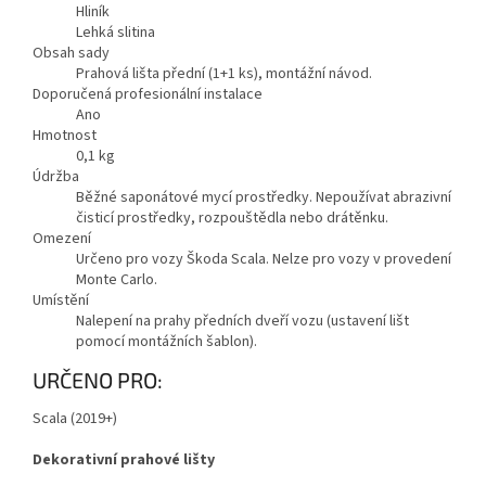
Hliník
Lehká slitina
Obsah sady
Prahová lišta přední (1+1 ks), montážní návod.
Doporučená profesionální instalace
Ano
Hmotnost
0,1
kg
Údržba
Běžné saponátové mycí prostředky. Nepoužívat abrazivní
čisticí prostředky, rozpouštědla nebo drátěnku.
Omezení
Určeno pro vozy Škoda Scala. Nelze pro vozy v provedení
Monte Carlo.
Umístění
Nalepení na prahy předních dveří vozu (ustavení lišt
pomocí montážních šablon).
URČENO PRO:
Scala (2019+)
Dekorativní prahové lišty