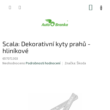
Přejít
NÁKUP
na
obsah
KOŠÍK
Scala: Dekorativní kyty prahů -
hliníkové
657071303
Průměrné
Neohodnoceno
Podrobnosti hodnocení
Značka:
Škoda
hodnocení
produktu
je
0,0
z
5
hvězdiček.