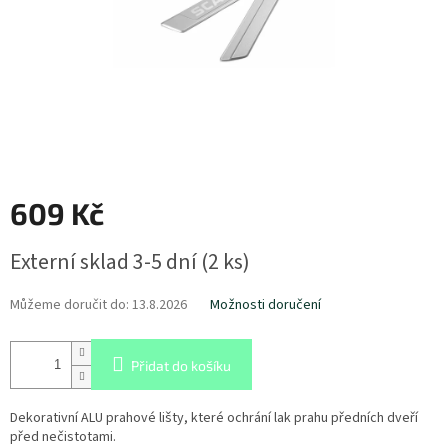
609 Kč
Měrná
Externí sklad 3-5 dní
(
2 ks
)
cena:
Můžeme doručit do:
13.8.2026
Možnosti doručení
Přidat do košíku
Dekorativní ALU prahové lišty, které ochrání lak prahu předních dveří
před nečistotami.