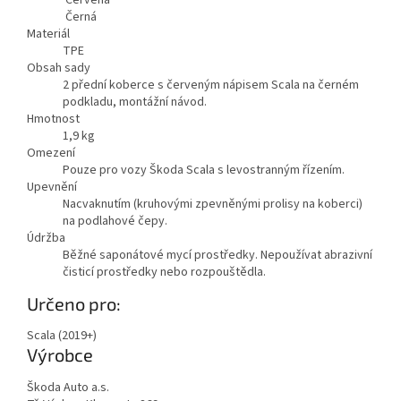
Černá
Materiál
TPE
Obsah sady
2 přední koberce s červeným nápisem Scala na černém
podkladu, montážní návod.
Hmotnost
1,9
kg
Omezení
Pouze pro vozy Škoda Scala s levostranným řízením.
Upevnění
Nacvaknutím (kruhovými zpevněnými prolisy na koberci)
na podlahové čepy.
Údržba
Běžné saponátové mycí prostředky. Nepoužívat abrazivní
čisticí prostředky nebo rozpouštědla.
Určeno pro:
Scala (2019+)
Výrobce
Škoda Auto a.s.