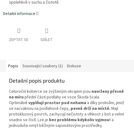
spolehlivě v suchu a čistotě.
Detailní informace
ZEPTAT SE
SDÍLET
Popis
Související soubory (1)
Diskuze
Detailní popis produktu
Celoroční koberce se zvýšeným okrajem jsou
navrženy přesně
na míru
přední části podlahy ve voze Škoda Scala.
Optimálně
vyplňují prostor pod nohama
a díky prolisům, jimiž
se nacvaknou na podlahové čepy,
pevně drží na místě.
Mají
protiskluzový povrch, zachycují nečistoty a vlhkost z bot a velmi
snadno se čistí. Lze je
bez problému kdykoliv vyjmou
t a
jednoduše omýt běžnými saponátovými prostředky.