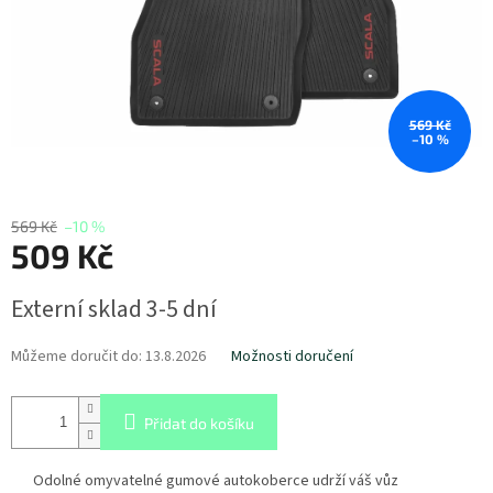
569 Kč
–10 %
569 Kč
–10 %
509 Kč
Měrná
Externí sklad 3-5 dní
cena:
Můžeme doručit do:
13.8.2026
Možnosti doručení
Přidat do košíku
Odolné omyvatelné gumové autokoberce udrží váš vůz