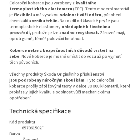
Celoroční koberce jsou vyrobeny z
kvalitního
termoplastického elastomeru
(TPE). Tento moderní materiál
je
flexibilní
a má vysokou
odolnost vůči oděru,
působení
chemikálií a
vzniku trhlin.
Na rozdíl od klasické pryže jsou
termoplastické elastomery
ohleduplné k životnímu
prostředí,
protože je lze
snadno recyklovat.
Zároveň mají,
oproti gumě, téměř poloviční hmotnost.
Koberce nelze z bezpečnostních důvodů vrstvit na
sebe.
Nové koberce je možné umístit do vozu až po vyjmutí
těch původních.
Všechny produkty Škoda Originálního příslušenství
jsou
podrobeny náročným zkouškám.
Tyto celoroční
koberce prošly zátěžovými testy v délce 30 000 kilometrů, které
prokázaly jejich kvalitu a odolnost vůči mechanickému
opotřebení.
Technická specifikace
Kód produktu
657061502F
Barva
Červená