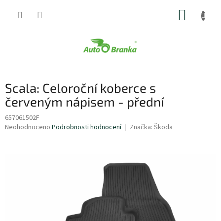
Přejít
NÁKUP
na
obsah
KOŠÍK
Scala: Celoroční koberce s
červeným nápisem - přední
657061502F
Průměrné
Neohodnoceno
Podrobnosti hodnocení
Značka:
Škoda
hodnocení
produktu
je
0,0
z
5
hvězdiček.