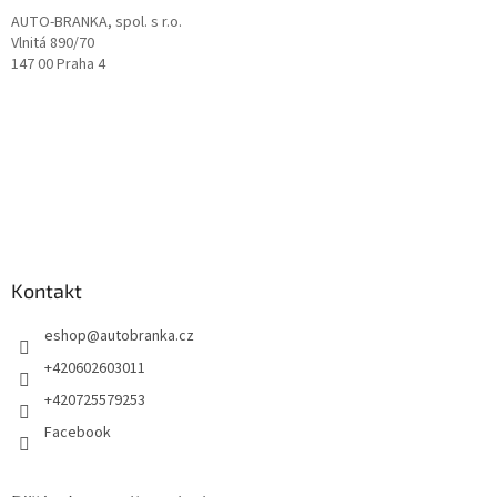
AUTO-BRANKA, spol. s r.o.
Vlnitá 890/70
147 00 Praha 4
Kontakt
eshop
@
autobranka.cz
+420602603011
+420725579253
Facebook