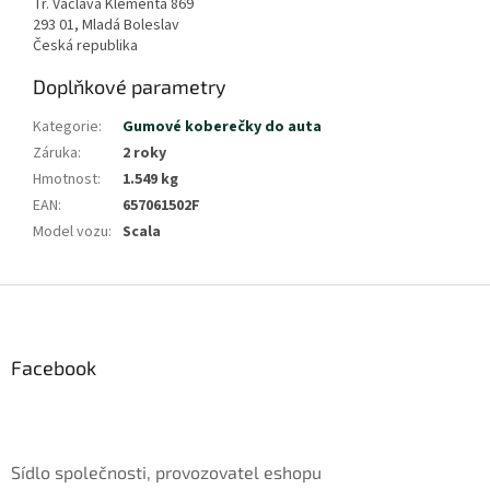
Tř. Václava Klementa 869
293 01, Mladá Boleslav
Česká republika
Doplňkové parametry
Kategorie
:
Gumové koberečky do auta
Záruka
:
2 roky
Hmotnost
:
1.549 kg
EAN
:
657061502F
Model vozu
:
Scala
Z
á
p
a
Facebook
t
í
Sídlo společnosti, provozovatel eshopu