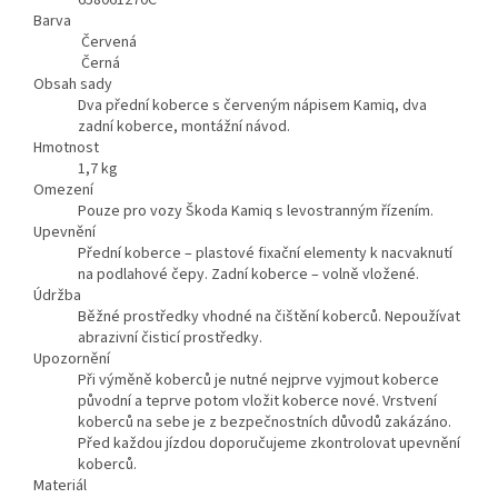
Barva
Červená
Černá
Obsah sady
Dva přední koberce s červeným nápisem Kamiq, dva
zadní koberce, montážní návod.
Hmotnost
1,7
kg
Omezení
Pouze pro vozy Škoda Kamiq s levostranným řízením.
Upevnění
Přední koberce – plastové fixační elementy k nacvaknutí
na podlahové čepy. Zadní koberce – volně vložené.
Údržba
Běžné prostředky vhodné na čištění koberců. Nepoužívat
abrazivní čisticí prostředky.
Upozornění
Při výměně koberců je nutné nejprve vyjmout koberce
původní a teprve potom vložit koberce nové. Vrstvení
koberců na sebe je z bezpečnostních důvodů zakázáno.
Před každou jízdou doporučujeme zkontrolovat upevnění
koberců.
Materiál