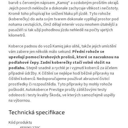
barvě s červeným nápisem „Kamiq“ a ozdobným prošitím okrajů.
Jejich povrch neklouže a dokonale zachycuje vlhkost i nečistoty.
Kromě toho přispívají ke snížení hluku při jízdě. Tyto rohože
(koberečky) do auta svým tvarem dokonale vyplňují prostor pod
nohama cestujících, čímž dělají interiér vozu mnohem útulnější a
pasažéři si tak užijí pohodlnou jízdu nehledě na počty ujetých
kilometrů.
Koberce padnou do vozů Kamiq jako ulité, takže jejich umístění
vám zabere jen několik málo sekund.
Přední rohože se
upevňují pomocí kruhových prolisů, které se nacvaknou na
podlahové čepy. Zadní koberečky stačí volně vložit na
podlahu.
Stejně snadné a rychlé je i vyjmutí koberců za účelem
případné údržby. K čištění se nejlépe hodí běžné přípravky na
čištění koberců. Nedoporučujeme používat abrazivní čisticí
prostředky či rozpouštědla. Tyto přípravky by mohly rohože
poškodit. Autokoberce Prestige prošly zátěžovými testy
odolnosti i testy kvality Škoda, ve kterých samozřejmě uspěly
na výbornou.
Technická specifikace
Kód produktu
658061270C