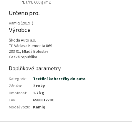
PET/PE 600 g/m2
Určeno pro:
Kamiq (2019+)
Výrobce
Škoda Auto a.s.
Tř. Václava Klementa 869
293 01, Mladá Boleslav
Česká republika
Doplňkové parametry
Kategorie
:
Textilní koberečky do auta
Záruka
:
2 roky
Hmotnost
:
1.7 kg
EAN
:
658061270C
Model vozu
:
Kamiq
Z
á