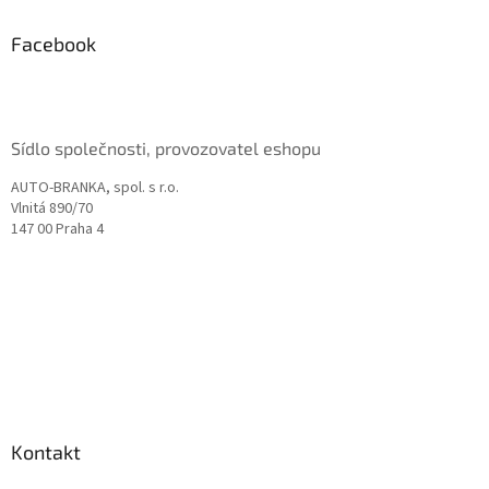
p
a
Facebook
t
í
Sídlo společnosti, provozovatel eshopu
AUTO-BRANKA, spol. s r.o.
Vlnitá 890/70
147 00 Praha 4
Kontakt