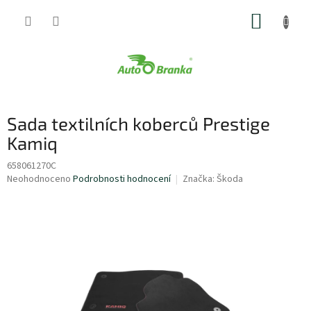
Přejít
NÁKUP
na
obsah
KOŠÍK
Sada textilních koberců Prestige
Kamiq
658061270C
Průměrné
Neohodnoceno
Podrobnosti hodnocení
Značka:
Škoda
hodnocení
produktu
je
0,0
z
5
hvězdiček.