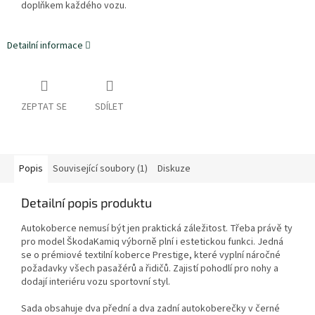
doplňkem každého vozu.
Detailní informace
ZEPTAT SE
SDÍLET
Popis
Související soubory (1)
Diskuze
Detailní popis produktu
Autokoberce nemusí být jen praktická záležitost. Třeba právě ty
pro model ŠkodaKamiq výborně plní i estetickou funkci. Jedná
se o prémiové textilní koberce Prestige, které vyplní náročné
požadavky všech pasažérů a řidičů. Zajistí pohodlí pro nohy a
dodají interiéru vozu sportovní styl.
Sada obsahuje dva přední a dva zadní autokoberečky v černé